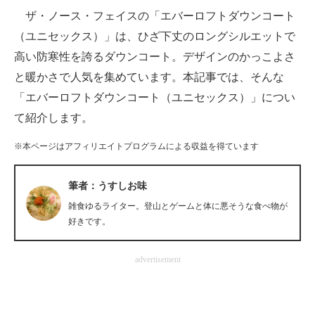
ザ・ノース・フェイスの「エバーロフトダウンコート
ITの今と未来を見通す
（ユニセックス）」は、ひざ下丈のロングシルエットで
高い防寒性を誇るダウンコート。デザインのかっこよさ
スマホと通信の最新トレンド
と暖かさで人気を集めています。本記事では、そんな
進化するPCとデバイスの未来
「エバーロフトダウンコート（ユニセックス）」につい
て紹介します。
好きが集まる 比べて選べる
※本ページはアフィリエイトプログラムによる収益を得ています
ビジネスと働き方のヒント
AI活用のいまが分かる
筆者：うすしお味
雑食ゆるライター。登山とゲームと体に悪そうな食べ物が
企業ITのトレンドを詳説
好きです。
経営リーダーのコミュニティ
advertisement
マーケ×ITの今がよく分かる
ITエンジニア向け専門サイト