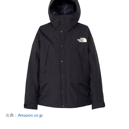
出典：
Amazon.co.jp