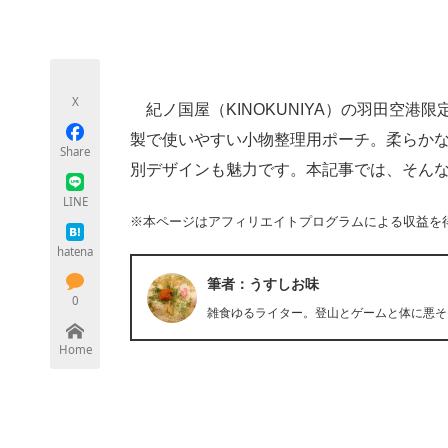
モノづくり技術者専門サイト
エレクトロ
X
紀ノ国屋（KINOKUNIYA）の羽田空港
ちょっと気になるネットの話題
製で使いやすい小物整理用ポーチ。柔らかな
Share
別デザインも魅力です。本記事では、そんな
LINE
※本ページはアフィリエイトプログラムによる収益を
hatena
筆者：うすしお味
0
雑食ゆるライター。登山とゲームと体に悪そ
Home