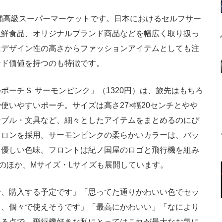
舗高級スーパーマーケットです。日本におけるセルフサー
生鮮食品、オリジナルブランド商品などを幅広く取り扱っ
はデザイン性の高さからファッションアイテムとしても注
ンド価値を持つのも特徴です。
ーチＳ サーモンピンク」（1320円）は、旅先はもちろ
使いやすいポーチ。サイズは高さ27×幅20センチとやや
ーブル・文具など、細々としたアイテムをまとめるのにぴ
イロンを採用。サーモンピンクの柔らかいカラーは、バッ
る優しい色味。フロントは紀ノ国屋のロゴと飛行機を組み
のほか、Mサイズ・Lサイズも展開しています。
、購入する予定です」「思ってた通りかわいい色でセッ
も、個々で使えそうです」「最高にかわいい」「なにより
いる点で、飛行機好きな私にとってはこれが最大なお気に