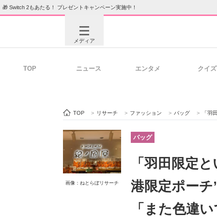
🎁 Switch 2もあたる！ プレゼントキャンペーン実施中！
メディア
TOP
ニュース
エンタメ
クイズ
注目記事を集めた総合ページ
ITの今
TOP
>
リサーチ
>
ファッション
>
バッグ
>
「羽田限
ビジネスと働き方のヒント
AI活用
バッグ
「羽田限定と
ITエンジニア向け専門サイト
企業向けI
港限定ポーチ
画像：ねとらぼリサーチ
「また色違い