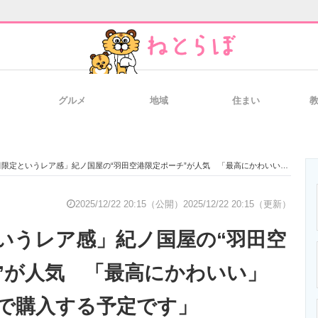
グルメ
地域
住まい
と未来を見通す
スマホと通信の最新トレンド
進化するPCとデ
定というレア感」紀ノ国屋の“羽田空港限定ポーチ”が人気 「最高にかわいい」「また色違いで購入する予定です」
のいまが分かる
企業ITのトレンドを詳説
経営リーダーの
2025/12/22 20:15（公開）
2025/12/22 20:15（更新）
いうレア感」紀ノ国屋の“羽田空
T製品の総合サイト
IT製品の技術・比較・事例
製造業のIT導入
”が人気 「最高にかわいい」
で購入する予定です」