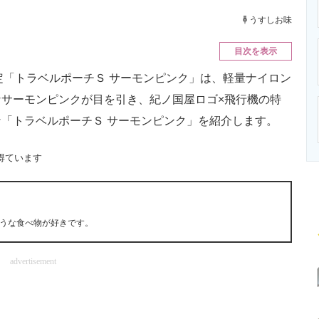
ニクス専門サイト
電子設計の基本と応用
エネルギーの専
うすしお味
目次を表示
限定「トラベルポーチＳ サーモンピンク」は、軽量ナイロン
サーモンピンクが目を引き、紀ノ国屋ロゴ×飛行機の特
「トラベルポーチＳ サーモンピンク」を紹介します。
得ています
うな食べ物が好きです。
advertisement