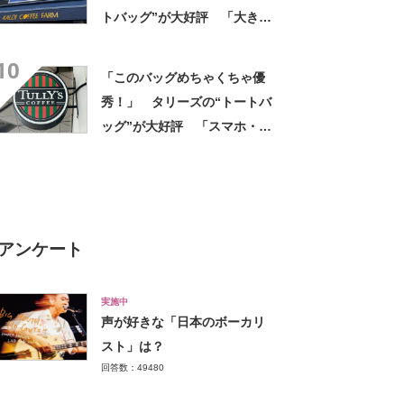
トバッグ”が大好評 「大きさ
と形、デザインが神がかって
10
る」「お弁当箱などを入れて
「このバッグめちゃくちゃ優
も余裕」
秀！」 タリーズの“トートバ
ッグ”が大好評 「スマホ・財
布・本・飲み物などが入る」
「タンブラー入れられるポケ
ットもある」
アンケート
実施中
声が好きな「日本のボーカリ
スト」は？
回答数：49480