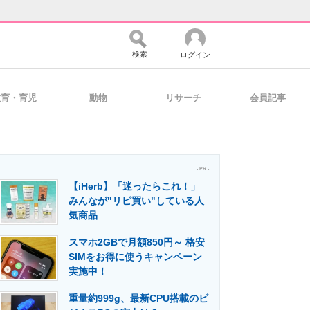
検索
ログイン
教育・育児
動物
リサーチ
会員記事
バイスの未来
好きが集まる 比べて選べる
- PR -
【iHerb】「迷ったらこれ！」
コミュニティ
マーケ×ITの今がよく分かる
みんなが"リピ買い"している人
気商品
スマホ2GBで月額850円～ 格安
・活用を支援
SIMをお得に使うキャンペーン
実施中！
重量約999g、最新CPU搭載のビ