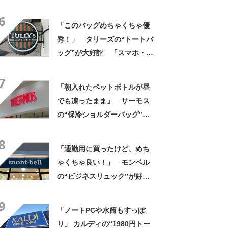
評 「615グラムで軽い」
6
「たくさん入る」「満員電車
「このバッグめちゃくちゃ優
に乗りやすくなった」
秀！」 タリーズの“トートバ
ッグ”が大好評 「スマホ・財
布・本・飲み物などが入る」
7
「タンブラー入れられるポケ
「朝入れたペットボトルが昼
ットもある」
でも凍ったまま」 サーモス
の“保冷ショルダーバッグ”が
大好評 「保冷バッグっぽく
8
ない」「猛暑でもスマホが熱
「通勤用に買ったけど、めち
くならない」
ゃくちゃ良い！」 モンベル
の“ビジネスリュック”が好
評 「615グラムで軽い」
9
「たくさん入る」「満員電車
「ノートPCや水筒もすっぽ
に乗りやすくなった」
り」 カルディの“1980円トー