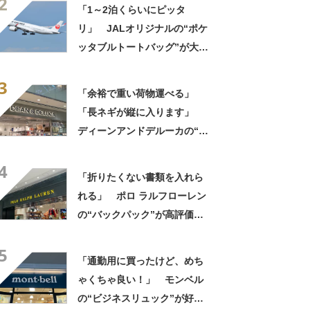
2
ない」「猛暑でもスマホが熱
「1～2泊くらいにピッタ
くならない」
リ」 JALオリジナルの“ポケ
ッタブルトートバッグ”が大好
評 「作りがしっかりして
3
る」「3個目の購入です」
「余裕で重い荷物運べる」
「長ネギが縦に入ります」
ディーンアンドデルーカの“折
りたためる保冷ショッピング
4
カート”が大好評 「作りが頑
「折りたくない書類を入れら
丈」「とにかく便利」
れる」 ポロ ラルフローレン
の“バックパック”が高評価
「ポケットも多いので使いや
5
すい」「シンプルなデザイン
「通勤用に買ったけど、めち
でとてもオシャレ」
ゃくちゃ良い！」 モンベル
の“ビジネスリュック”が好