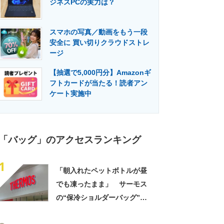
ジネスPCの実力は？
門メディア
建設×テクノロジーの最前線
スマホの写真／動画をもう一段
安全に 買い切りクラウドストレ
ージ
【抽選で5,000円分】Amazonギ
フトカードが当たる！読者アン
ケート実施中
「バッグ」のアクセスランキング
1
「朝入れたペットボトルが昼
でも凍ったまま」 サーモス
の“保冷ショルダーバッグ”が
大好評 「保冷バッグっぽく