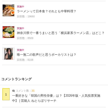
実施中
ラーメンって日本食？それとも中華料理？
回答数：19660
実施中
神奈川県で一番うまいと思う「横浜家系ラーメン店」はどこ？
回答数：8509
実施中
唯一無二の歌声だと思うボーカリストは？
回答数：8108
コメントランキング
コメント数：
21
1
一番好きな「韓国の男性俳優」は？【2026年版・人気投票実施
中】 | 芸能人 ねとらぼリサーチ