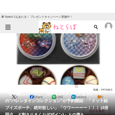
🎁 Switch 2もあたる！ プレゼントキャンペーン実施中！
ねとらぼメニュー
TOP
ニュース
エンタメ
クイズ
グルメ
地域
住まい
教育・育児
動物
リサーチ
お菓子
2025/12/23 20:20（公開）
画像：PRTIMES
会員記事
「全部欲しい…！」 ポケモン×メリーチョコレート
X
Share
LINE
hatena
0
の“バレンタインコレクション”が予約開始 「ドット絵
メディア
ブイズポーチ、絶対欲しい」「ウワーーーー！！！ (4倍
目次を表示
弱点、ド刺さりまくりデザイン)」との声も
注目記事を集めた総合ページ