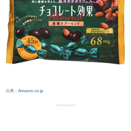
出典：
Amazon.co.jp
advertisement