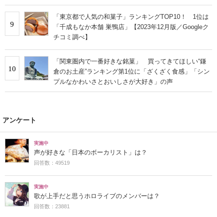
「東京都で人気の和菓子」ランキングTOP10！ 1位は
9
「千成もなか本舗 巣鴨店」【2023年12月版／Googleク
チコミ調べ】
「関東圏内で一番好きな銘菓」 買ってきてほしい“鎌
10
倉のお土産”ランキング第1位に「ざくざく食感」「シン
プルなかわいさとおいしさが大好き」の声
アンケート
実施中
声が好きな「日本のボーカリスト」は？
回答数：49519
実施中
歌が上手だと思うホロライブのメンバーは？
回答数：23881