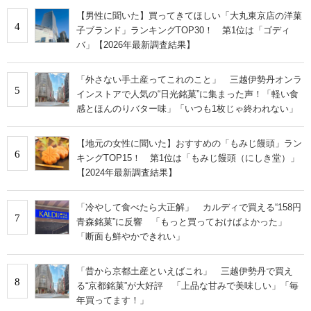
【男性に聞いた】買ってきてほしい「大丸東京店の洋菓
4
子ブランド」ランキングTOP30！ 第1位は「ゴディ
バ」【2026年最新調査結果】
「外さない手土産ってこれのこと」 三越伊勢丹オンラ
5
インストアで人気の“日光銘菓”に集まった声！「軽い食
感とほんのりバター味」「いつも1枚じゃ終われない」
【地元の女性に聞いた】おすすめの「もみじ饅頭」ラン
6
キングTOP15！ 第1位は「もみじ饅頭（にしき堂）」
【2024年最新調査結果】
「冷やして食べたら大正解」 カルディで買える“158円
7
青森銘菓”に反響 「もっと買っておけばよかった」
「断面も鮮やかできれい」
「昔から京都土産といえばこれ」 三越伊勢丹で買え
8
る“京都銘菓”が大好評 「上品な甘みで美味しい」「毎
年買ってます！」