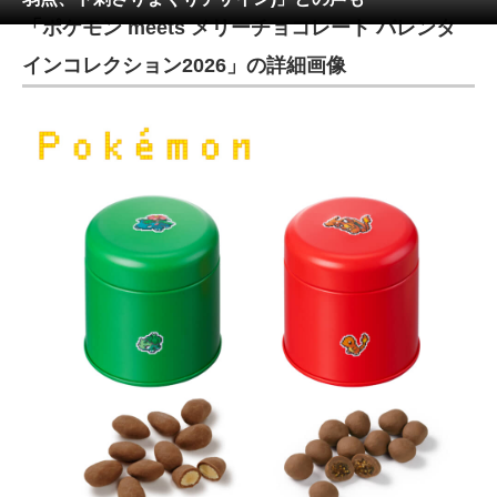
「ポケモン meets メリーチョコレート バレンタ
ITの今と未来を見通す
インコレクション2026」の詳細画像
スマホと通信の最新トレンド
進化するPCとデバイスの未来
好きが集まる 比べて選べる
ビジネスと働き方のヒント
AI活用のいまが分かる
企業ITのトレンドを詳説
経営リーダーのコミュニティ
マーケ×ITの今がよく分かる
ITエンジニア向け専門サイト