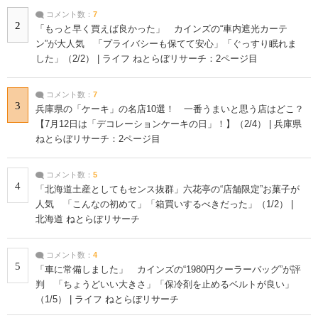
コメント数：
7
2
「もっと早く買えば良かった」 カインズの“車内遮光カーテ
ン”が大人気 「プライバシーも保てて安心」「ぐっすり眠れま
した」（2/2） | ライフ ねとらぼリサーチ：2ページ目
コメント数：
7
3
兵庫県の「ケーキ」の名店10選！ 一番うまいと思う店はどこ？
【7月12日は「デコレーションケーキの日」！】（2/4） | 兵庫県
ねとらぼリサーチ：2ページ目
コメント数：
5
4
「北海道土産としてもセンス抜群」六花亭の“店舗限定”お菓子が
人気 「こんなの初めて」「箱買いするべきだった」（1/2） |
北海道 ねとらぼリサーチ
コメント数：
4
5
「車に常備しました」 カインズの“1980円クーラーバッグ”が評
判 「ちょうどいい大きさ」「保冷剤を止めるベルトが良い」
（1/5） | ライフ ねとらぼリサーチ