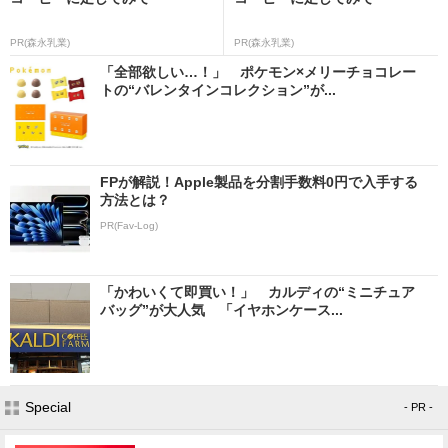
PR(森永乳業)
PR(森永乳業)
「全部欲しい…！」 ポケモン×メリーチョコレー
トの“バレンタインコレクション”が...
FPが解説！Apple製品を分割手数料0円で入手する
方法とは？
PR(Fav-Log)
「かわいくて即買い！」 カルディの“ミニチュア
バッグ”が大人気 「イヤホンケース...
Special
- PR -