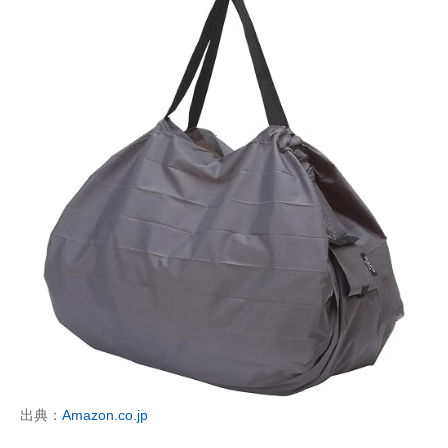
出典：
Amazon.co.jp