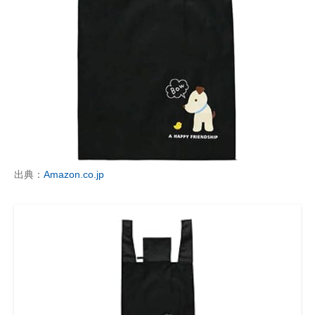
出典：
Amazon.co.jp