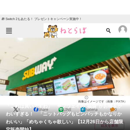
🎁 Switch 2もあたる！ プレゼントキャンペーン実施中！
ねとらぼメニュー
TOP
ニュース
エンタメ
クイズ
グルメ
地域
住まい
教育・育児
動物
リサーチ
ライフ
2025/12/24 17:00（公開）
画像はイメージです（画像：PIXTA）
会員記事
「これは買いですわ」 サブウェイの“福袋”がお得＆か
X
Share
LINE
hatena
0
わいすぎる！ 「ニットバッグもピンバッチもかなりか
メディア
わいい」「めちゃくちゃ欲しい」【12月26日から店舗限
目次を表示
定販売開始】
注目記事を集めた総合ページ