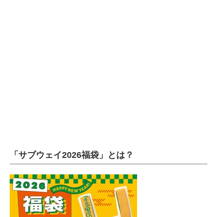
企業向けIT製品の総合サイト
IT製品の技術・比較・事例
製造業のIT導入・活用を支援
モノづくり技術者専門サイト
エレクトロニクス専門サイト
電子設計の基本と応用
エネルギーの専門メディア
「サブウェイ2026福袋」とは？
建設×テクノロジーの最前線
ちょっと気になるネットの話題