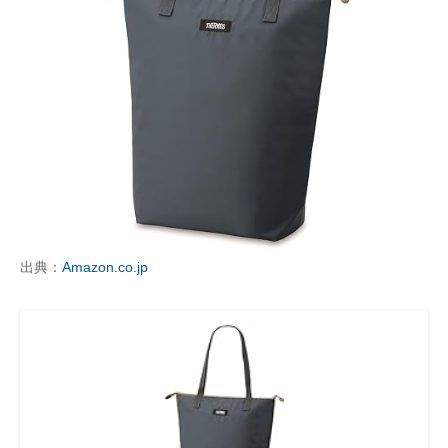
出典：
Amazon.co.jp