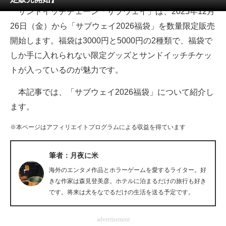
サンドイッチチェーン「サブウェイ」は、2025年12月
ITの今と未来を見通す
26日（金）から「サブウェイ2026福袋」を数量限定販売
開始します。福袋は3000円と5000円の2種類で、福袋で
スマホと通信の最新トレンド
しか手に入れられない限定グッズとサンドイッチチケッ
進化するPCとデバイスの未来
トが入っているのが魅力です。
好きが集まる 比べて選べる
本記事では、「サブウェイ2026福袋」について紹介し
ます。
ビジネスと働き方のヒント
※本ページはアフィリエイトプログラムによる収益を得ています
AI活用のいまが分かる
企業ITのトレンドを詳説
筆者：月夜に米
海外のエンタメ作品とホラーゲームを愛するライター。好
経営リーダーのコミュニティ
きな作家は森見登美彦。ホテルに泊まるだけの旅行も好き
です。将来は犬をなでるだけの生活を送る予定です。
マーケ×ITの今がよく分かる
ITエンジニア向け専門サイト
advertisement