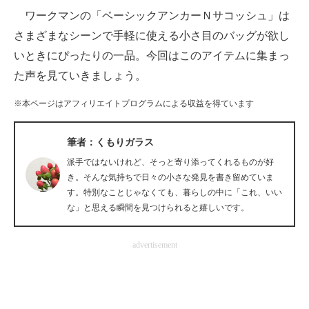
ワークマンの「ベーシックアンカーＮサコッシュ」は
ITの今と未来を見通す
さまざまなシーンで手軽に使える小さ目のバッグが欲し
いときにぴったりの一品。今回はこのアイテムに集まっ
スマホと通信の最新トレンド
た声を見ていきましょう。
進化するPCとデバイスの未来
※本ページはアフィリエイトプログラムによる収益を得ています
好きが集まる 比べて選べる
筆者：くもりガラス
ビジネスと働き方のヒント
派手ではないけれど、そっと寄り添ってくれるものが好
AI活用のいまが分かる
き。そんな気持ちで日々の小さな発見を書き留めていま
す。特別なことじゃなくても、暮らしの中に「これ、いい
企業ITのトレンドを詳説
な」と思える瞬間を見つけられると嬉しいです。
経営リーダーのコミュニティ
advertisement
マーケ×ITの今がよく分かる
ITエンジニア向け専門サイト