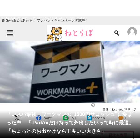
🎁 Switch 2もあたる！ プレゼントキャンペーン実施中！
ねとらぼメニュー
TOP
ニュース
エンタメ
クイズ
グルメ
地域
住まい
教育・育児
動物
リサーチ
バッグ
2025/12/26 11:00（公開）
画像：ねとらぼリサーチ
会員記事
「コスパ最強」ワークマンの“1500円サコッシュ”に集ま
X
Share
LINE
hatena
0
った声 「iPadAirだけ持って外出したいって時に最適」
メディア
「ちょっとのお出かけなら丁度いい大きさ」
目次を表示
注目記事を集めた総合ページ