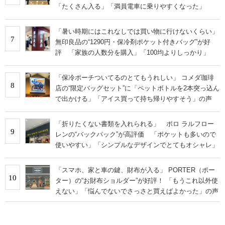
「たくさん入る」「満員電車に乗りやすくなった」
「暑い時期にはこれなしでは買い物に行けないくらい」
7
無印良品の“1290円・保冷剤ポケット付きバッグ”が好
評 「家族の人数分を購入」「100均よりしっかり」
「保冷ポーチついてるのとてもうれしい」 コメダ珈琲
8
店の“限定バッグセット”に「ペットボトルを2本突っ込ん
で出かける」「アイス買って持ち帰りやすそう」の声
「折りたくない書類を入れられる」 ポロ ラルフロー
9
レンの“バックパック”が高評価 「ポケットも多いので
使いやすい」「シンプルなデザインでとてもオシャレ」
「スマホ、家と車の鍵、財布が入る」 PORTER（ポー
10
ター）の“お財布ショルダー”が好評！ 「もうこれ以外使
えない」「悩んでないでさっさと買えばよかった」の声