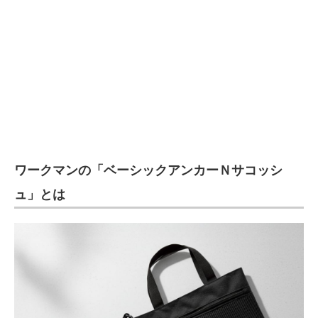
企業向けIT製品の総合サイト
IT製品の技術・比較・事例
製造業のIT導入・活用を支援
モノづくり技術者専門サイト
エレクトロニクス専門サイト
ワークマンの「ベーシックアンカーＮサコッシ
電子設計の基本と応用
ュ」とは
エネルギーの専門メディア
建設×テクノロジーの最前線
ちょっと気になるネットの話題