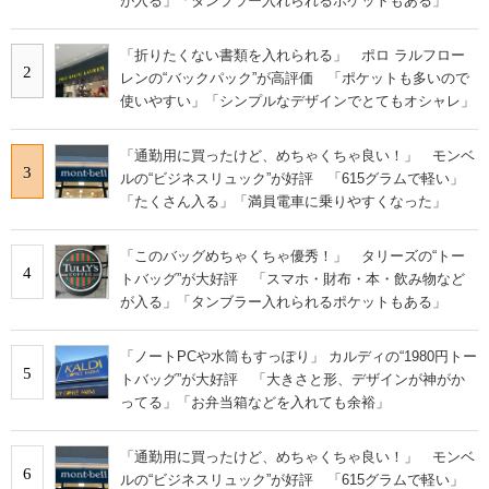
が入る」「タンブラー入れられるポケットもある」
「折りたくない書類を入れられる」 ポロ ラルフロー
2
レンの“バックパック”が高評価 「ポケットも多いので
使いやすい」「シンプルなデザインでとてもオシャレ」
「通勤用に買ったけど、めちゃくちゃ良い！」 モンベ
3
ルの“ビジネスリュック”が好評 「615グラムで軽い」
「たくさん入る」「満員電車に乗りやすくなった」
「このバッグめちゃくちゃ優秀！」 タリーズの“トー
4
トバッグ”が大好評 「スマホ・財布・本・飲み物など
が入る」「タンブラー入れられるポケットもある」
「ノートPCや水筒もすっぽり」 カルディの“1980円トー
5
トバッグ”が大好評 「大きさと形、デザインが神がか
ってる」「お弁当箱などを入れても余裕」
「通勤用に買ったけど、めちゃくちゃ良い！」 モンベ
6
ルの“ビジネスリュック”が好評 「615グラムで軽い」