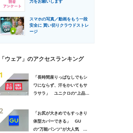
力をお願いします
門メディア
建設×テクノロジーの最前線
スマホの写真／動画をもう一段
安全に 買い切りクラウドストレ
ージ
「ウェア」のアクセスランキング
1
「長時間座りっぱなしでもシ
ワにならず、汗をかいてもサ
ラサラ」 ユニクロの“上品ワ
ンピース”が1000円引き 「2
2
色ともに購入」「旅行に着て
「お尻が大きめでもすっきり
いったが快適」
体型カバーできる」 GU
の“万能パンツ”が大人気