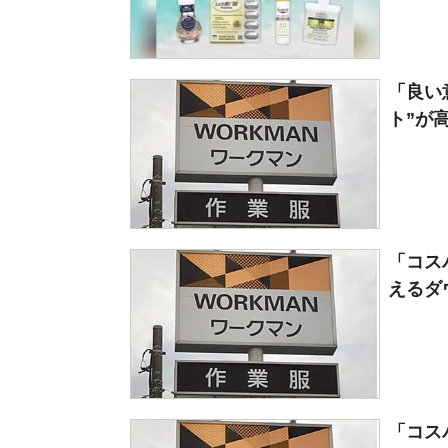
「良い
ト”が
「コス
えるダウ
「コス