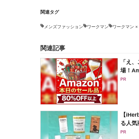
関連タグ
メンズファッション
ワークマン
ワークマン ×
関連記事
「え、
場！Am
PR
【iH
る人気
PR