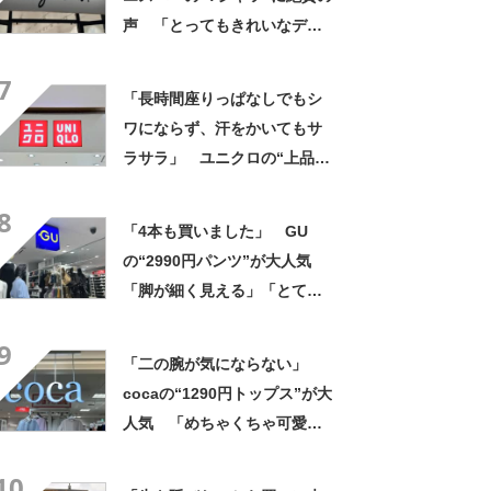
た」
声 「とってもきれいなデザ
イン」「ロゴプリントが本当
7
にすてき」「着心地も◎」
「長時間座りっぱなしでもシ
ワにならず、汗をかいてもサ
ラサラ」 ユニクロの“上品ワ
ンピース”が1000円引き 「2
8
色ともに購入」「旅行に着て
「4本も買いました」 GU
いったが快適」
の“2990円パンツ”が大人気
「脚が細く見える」「とても
柔らかく履き心地抜群」「仕
9
事でもプライベートでも重宝
「二の腕が気にならない」
します」
cocaの“1290円トップス”が大
人気 「めちゃくちゃ可愛
い」「ユニフォームかという
10
くらい着てます」