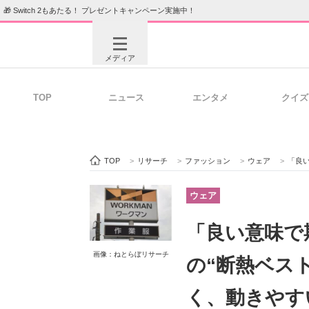
🎁 Switch 2もあたる！ プレゼントキャンペーン実施中！
メディア
TOP
ニュース
エンタメ
クイズ
注目記事を集めた総合ページ
ITの今
TOP
>
リサーチ
>
ファッション
>
ウェア
>
「良い意
ビジネスと働き方のヒント
AI活用
ウェア
「良い意味で
ITエンジニア向け専門サイト
企業向けI
画像：ねとらぼリサーチ
の“断熱ベス
く、動きやす