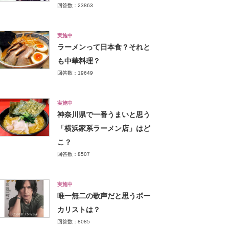
回答数：23863
実施中
ラーメンって日本食？それと
も中華料理？
回答数：19649
実施中
神奈川県で一番うまいと思う
「横浜家系ラーメン店」はど
こ？
回答数：8507
実施中
唯一無二の歌声だと思うボー
カリストは？
回答数：8085