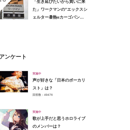
「生き延びたいから買いに来
た」ワークマンの“エックスシ
ェルター暑熱αカーゴパン
ツ”への反応 「軽くて涼し
い」一方、耐久性を心配する
声も
アンケート
実施中
声が好きな「日本のボーカリ
スト」は？
回答数：49476
実施中
歌が上手だと思うホロライブ
のメンバーは？