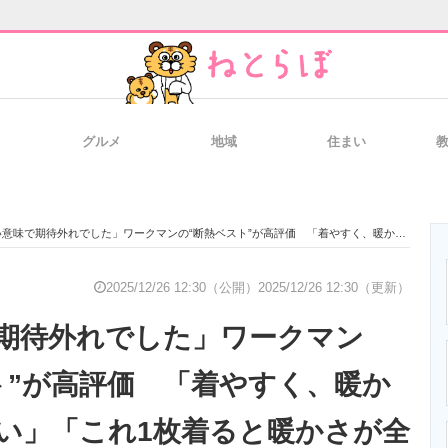
グルメ
地域
住まい
と未来を見通す
スマホと通信の最新トレンド
進化するPCとデ
味で期待外れでした」ワークマンの“断熱ベスト”が高評価 「着やすく、暖かく、動きやすい」「これ1枚着ると暖かさが全然違う」
のいまが分かる
企業ITのトレンドを詳説
経営リーダーの
2025/12/26 12:30（公開）
2025/12/26 12:30（更新）
期待外れでした」ワークマン
T製品の総合サイト
IT製品の技術・比較・事例
製造業のIT導入
ト”が高評価 「着やすく、暖か
い」「これ1枚着ると暖かさが全