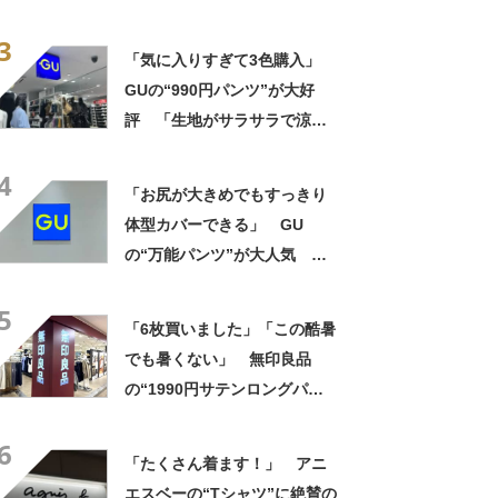
「色違いで2本購入」「涼しく
3
て履きやすい」
「気に入りすぎて3色購入」
GUの“990円パンツ”が大好
評 「生地がサラサラで涼し
い」「とても楽でスタイルも
4
◎」「シルエットも履き心地
「お尻が大きめでもすっきり
も最高です」
体型カバーできる」 GU
の“万能パンツ”が大人気
「色違いで2本購入」「涼しく
5
て履きやすい」
「6枚買いました」「この酷暑
でも暑くない」 無印良品
の“1990円サテンロングパン
ツ”が大好評 「驚くほどサラ
6
サラで軽やか」「パジャマと
「たくさん着ます！」 アニ
して買ったけど外出用にし
エスベーの“Tシャツ”に絶賛の