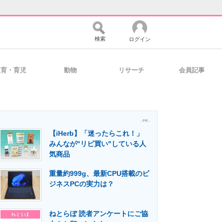
検索
ログイン
教育・育児
動物
リサーチ
会員記事
バイスの未来
好きが集まる 比べて選べる
- PR -
【iHerb】「迷ったらこれ！」
コミュニティ
マーケ×ITの今がよく分かる
みんなが"リピ買い"している人
気商品
重量約999g、最新CPU搭載のビ
・活用を支援
ジネスPCの実力は？
ねとらぼ 読者アンケートにご協