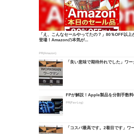
「え、こんなセールやってたの？」80％OFF以上
登場！Amazonの本気が...
PR(Amazon)
「良い意味で期待外れでした」ワーク
FPが解説！Apple製品を分割手数
PR(Fav-Log)
「コスパ最高です。2着目です」ワーク