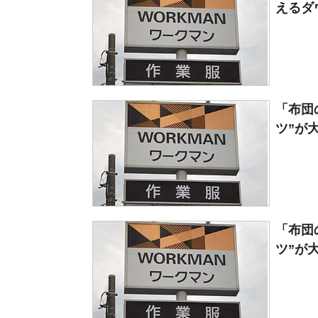
えるダウ
「布団
ツ”が
「布団
ツ”が