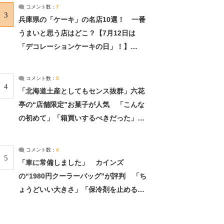
サーチ：2ページ目
コメント数：
7
3
兵庫県の「ケーキ」の名店10選！ 一番
うまいと思う店はどこ？【7月12日は
「デコレーションケーキの日」！】
（2/4） | 兵庫県 ねとらぼリサーチ：2ペ
ージ目
コメント数：
5
4
「北海道土産としてもセンス抜群」六花
亭の“店舗限定”お菓子が人気 「こんな
の初めて」「箱買いするべきだった」
（1/2） | 北海道 ねとらぼリサーチ
コメント数：
4
5
「車に常備しました」 カインズ
の“1980円クーラーバッグ”が評判 「ち
ょうどいい大きさ」「保冷剤を止めるベ
ルトが良い」（1/5） | ライフ ねとらぼ
リサーチ