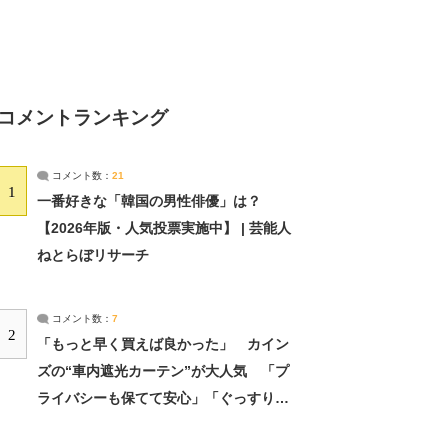
コメントランキング
コメント数：
21
1
一番好きな「韓国の男性俳優」は？
【2026年版・人気投票実施中】 | 芸能人
ねとらぼリサーチ
コメント数：
7
2
「もっと早く買えば良かった」 カイン
ズの“車内遮光カーテン”が大人気 「プ
ライバシーも保てて安心」「ぐっすり眠
れました」（2/2） | ライフ ねとらぼリ