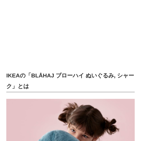
企業向けIT製品の総合サイト
IT製品の技術・比較・事例
製造業のIT導入・活用を支援
モノづくり技術者専門サイト
エレクトロニクス専門サイト
IKEAの「BLÅHAJ ブローハイ ぬいぐるみ, シャー
電子設計の基本と応用
ク」とは
エネルギーの専門メディア
建設×テクノロジーの最前線
ちょっと気になるネットの話題