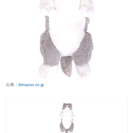
出典：
Amazon.co.jp