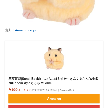
出典：
Amazon.co.jp
三英貿易(Sanei Boeki) もごもごはむすた~ きんくまさん W6×D
7×H7.5cm ぬいぐるみ MGH04
￥900
OFF：
￥90
2026/03/25 16:55時点｜Amazon調べ
Amazon