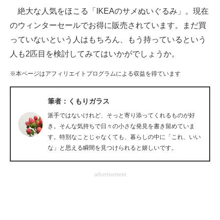
絶大な人気をほこる「IKEAのサメぬいぐるみ」。現在
ITの今と未来を見通す
のウィンターセールでお得に販売されています。まだ買
っていないという人はもちろん、もう持っているという
スマホと通信の最新トレンド
人も2匹目を検討してみてはいかがでしょうか。
進化するPCとデバイスの未来
※本ページはアフィリエイトプログラムによる収益を得ています
好きが集まる 比べて選べる
筆者：くもりガラス
ビジネスと働き方のヒント
派手ではないけれど、そっと寄り添ってくれるものが好
AI活用のいまが分かる
き。そんな気持ちで日々の小さな発見を書き留めていま
す。特別なことじゃなくても、暮らしの中に「これ、いい
企業ITのトレンドを詳説
な」と思える瞬間を見つけられると嬉しいです。
経営リーダーのコミュニティ
advertisement
マーケ×ITの今がよく分かる
ITエンジニア向け専門サイト