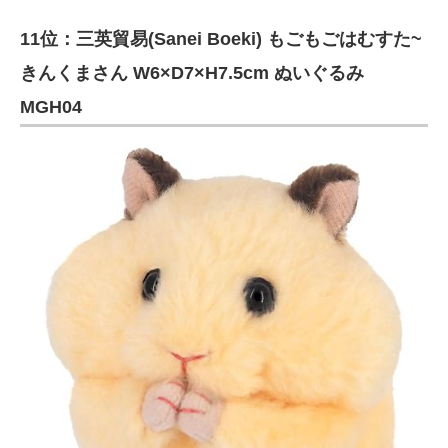
11位：三英貿易(Sanei Boeki) もごもごはむすた~
きんくまさん W6×D7×H7.5cm ぬいぐるみ
MGH04