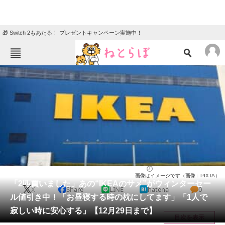
🎁 Switch 2もあたる！ プレゼントキャンペーン実施中！
ねとらぼメニュー
TOP
ニュース
エンタメ
クイズ
グルメ
地域
住まい
教育・育児
動物
リサーチ
ライフ
2025/12/25 16:00（公開）
画像はイメージです（画像：PIXTA）
会員記事
「2匹買いました」あの“IKEAのサメ”がウィンターセー
X
Share
LINE
hatena
0
ル値引き中！「お昼寝する時の枕にしてます」「1人で
メディア
寂しい時に安心する」【12月29日まで】
目次を表示
注目記事を集めた総合ページ