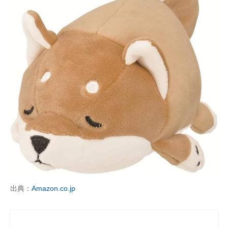
出典：
Amazon.co.jp