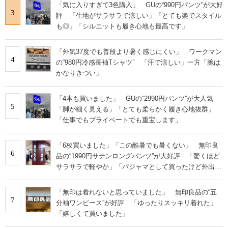
「気に入りすぎて3色購入」 GUの“990円パンツ”が大好
3
評 「生地がサラサラで涼しい」「とても楽でスタイル
も◎」「シルエットも履き心地も最高です」
「外気37度でも普段より暑く感じにくい」 ワークマン
4
の“980円冷感長袖Tシャツ” 「汗で涼しい」一方「腕は
かなりきつい」
「4本も買いました」 GUの“2990円パンツ”が大人気
5
「脚が細く見える」「とても柔らかく履き心地抜群」
「仕事でもプライベートでも重宝します」
「6枚買いました」「この酷暑でも暑くない」 無印良
6
品の“1990円サテンロングパンツ”が大好評 「驚くほど
サラサラで軽やか」「パジャマとして買ったけど外出用
にした」
「無印は着れないと思っていました」 無印良品の“五
7
分袖ワンピース”が好評 「ゆったりスッキリ着れた」
「嬉しくて買いました」