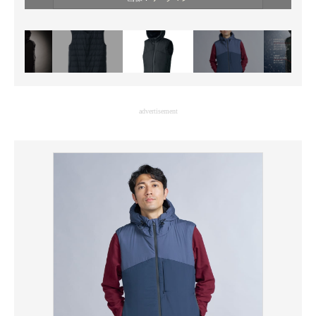
advertisement