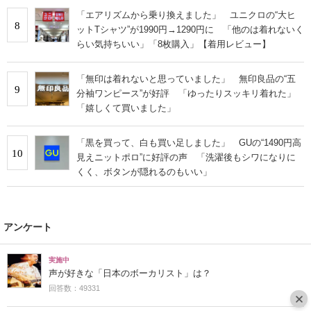
「エアリズムから乗り換えました」 ユニクロの“大ヒ
8
ットTシャツ”が1990円→1290円に 「他のは着れないく
らい気持ちいい」「8枚購入」【着用レビュー】
「無印は着れないと思っていました」 無印良品の“五
9
分袖ワンピース”が好評 「ゆったりスッキリ着れた」
「嬉しくて買いました」
「黒を買って、白も買い足しました」 GUの“1490円高
10
見えニットポロ”に好評の声 「洗濯後もシワになりに
くく、ボタンが隠れるのもいい」
アンケート
実施中
声が好きな「日本のボーカリスト」は？
回答数：49331