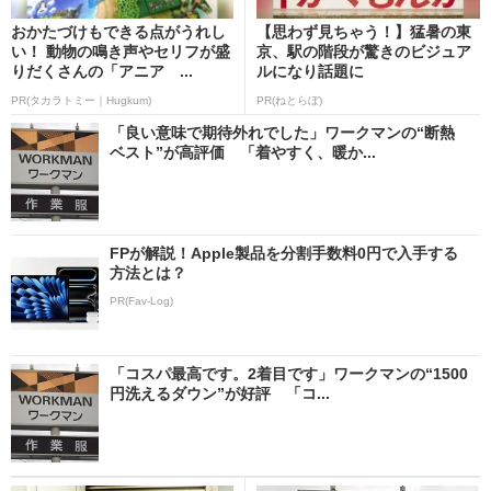
おかたづけもできる点がうれし
【思わず見ちゃう！】猛暑の東
い！ 動物の鳴き声やセリフが盛
京、駅の階段が驚きのビジュア
りだくさんの「アニア ...
ルになり話題に
PR(タカラトミー｜Hugkum)
PR(ねとらぼ)
「良い意味で期待外れでした」ワークマンの“断熱
ベスト”が高評価 「着やすく、暖か...
FPが解説！Apple製品を分割手数料0円で入手する
方法とは？
PR(Fav-Log)
「コスパ最高です。2着目です」ワークマンの“1500
円洗えるダウン”が好評 「コ...