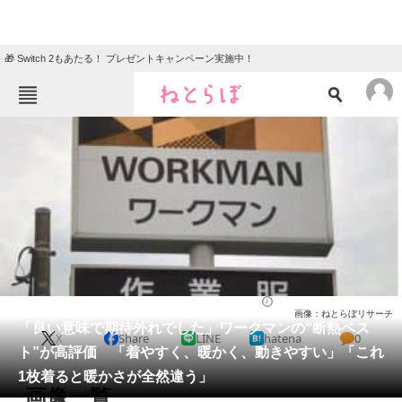
🎁 Switch 2もあたる！ プレゼントキャンペーン実施中！
ねとらぼメニュー
TOP
ニュース
エンタメ
クイズ
グルメ
地域
住まい
教育・育児
動物
リサーチ
ウェア
2025/12/26 12:30（公開）
画像：ねとらぼリサーチ
会員記事
「良い意味で期待外れでした」ワークマンの“断熱ベス
X
Share
LINE
hatena
0
ト”が高評価 「着やすく、暖かく、動きやすい」「これ
メディア
1枚着ると暖かさが全然違う」
画像一覧
注目記事を集めた総合ページ