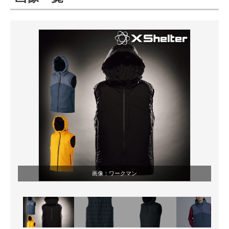
ITの今と未来を見通す
スマホと通信の最新トレンド
進化するPCとデバイスの未来
好きが集まる 比べて選べる
ビジネスと働き方のヒント
AI活用のいまが分かる
企業ITのトレンドを詳説
画像：
ワークマン
経営リーダーのコミュニティ
マーケ×ITの今がよく分かる
ITエンジニア向け専門サイト