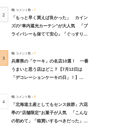
コメント数：
7
2
「もっと早く買えば良かった」 カイン
ズの“車内遮光カーテン”が大人気 「プ
ライバシーも保てて安心」「ぐっすり眠
れました」（2/2） | ライフ ねとらぼリ
サーチ：2ページ目
コメント数：
7
3
兵庫県の「ケーキ」の名店10選！ 一番
うまいと思う店はどこ？【7月12日は
「デコレーションケーキの日」！】
（2/4） | 兵庫県 ねとらぼリサーチ：2ペ
ージ目
コメント数：
5
4
「北海道土産としてもセンス抜群」六花
亭の“店舗限定”お菓子が人気 「こんな
の初めて」「箱買いするべきだった」
（1/2） | 北海道 ねとらぼリサーチ