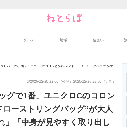
グルメ
地域
住まい
と未来を見通す
スマホと通信の最新トレンド
進化するPCとデ
ロバッグで1番」ユニクロCのコロンとかわいい“ドローストリングバッグ”が大人気 「一目惚れ」「中身が見やすく取り出しやすい」
のいまが分かる
企業ITのトレンドを詳説
経営リーダーの
2025/12/25 22:00（公開）
2025/12/25 22:00（更新）
ッグで1番」ユニクロCのコロン
T製品の総合サイト
IT製品の技術・比較・事例
製造業のIT導入
ドローストリングバッグ”が大人
れ」「中身が見やすく取り出し