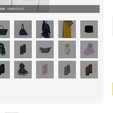
画像：UNIQLO公式
advertisement