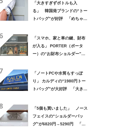
5
「大きすぎずボトルも入
帰りやすそう」の声
る」 韓国発ブランドの“トー
トバッグ”が好評 「めちゃく
ちゃかわいい」「高級感もあ
6
る」
「スマホ、家と車の鍵、財布
が入る」 PORTER（ポータ
ー）の“お財布ショルダー”が
好評！ 「もうこれ以外使えな
7
い」「悩んでないでさっさと
「ノートPCや水筒もすっぽ
買えばよかった」の声
り」 カルディの“1980円トー
トバッグ”が大好評 「大きさ
と形、デザインが神がかって
8
る」「お弁当箱などを入れて
「5個も買いました」 ノース
も余裕」
フェイスの“ショルダーバッ
グ”が6820円→5290円 「長