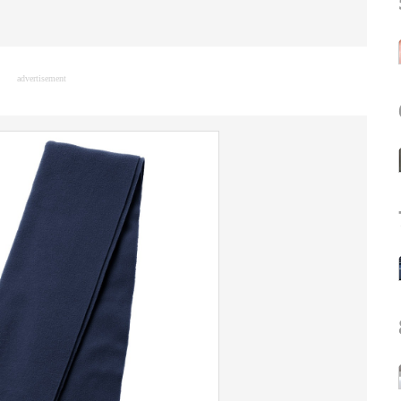
advertisement