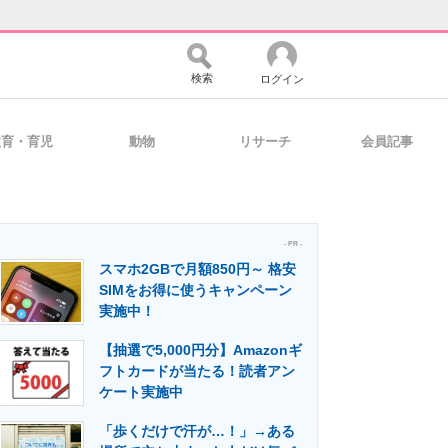
検索
ログイン
教育・育児
動物
リサーチ
会員記事
バイスの未来
好きが集まる 比べて選べる
- PR -
スマホ2GBで月額850円～ 格安
コミュニティ
マーケ×ITの今がよく分かる
SIMをお得に使うキャンペーン
実施中！
【抽選で5,000円分】Amazonギ
・活用を支援
フトカードが当たる！読者アン
ケート実施中
「歩くだけで汗が…！」→ある