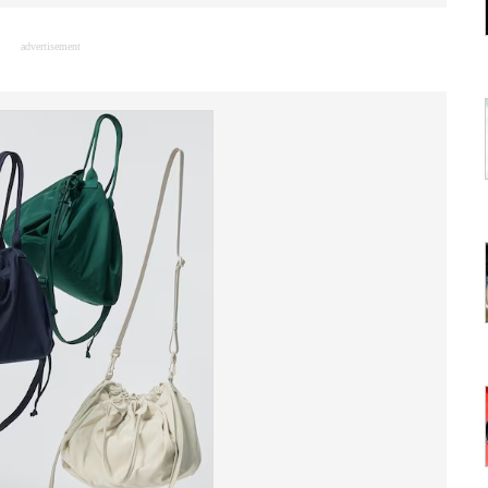
advertisement