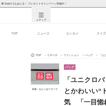
🎁 Switch 2もあたる！ プレゼントキャンペーン実施中！
メディア
TOP
ニュース
エンタメ
クイズ
注目記事を集めた総合ページ
ITの今
TOP
>
リサーチ
>
ファッション
>
バッグ
>
「ユニク
ビジネスと働き方のヒント
AI活用
バッグ
「ユニクロバ
ITエンジニア向け専門サイト
企業向けI
とかわいい“
画像：ねとらぼリサーチ
気 「一目惚