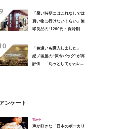
財布も入る」「収納力◎」
9
「お出かけにはこれ一択」
「暑い時期にはこれなしでは
買い物に行けないくらい」無
印良品の“1290円・保冷剤ポ
ケット付きバッグ”が好評
10
「家族の人数分を購入」
「色違いも購入しました」
「100均よりしっかり」
紀ノ国屋の“保冷バッグ”が高
評価 「丸っとしてかわいい
と職場の人から好評」「折り
たたみ傘やペットボトルも
楽々入る」
アンケート
実施中
声が好きな「日本のボーカリ