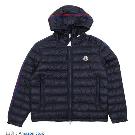
出典：
Amazon.co.jp