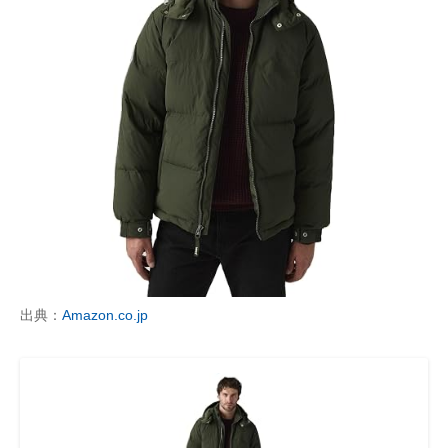
出典：
Amazon.co.jp