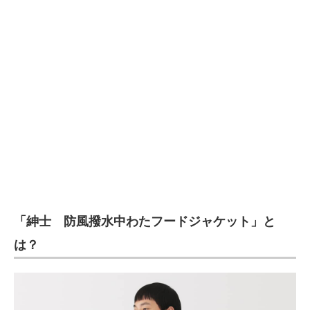
企業向けIT製品の総合サイト
IT製品の技術・比較・事例
製造業のIT導入・活用を支援
モノづくり技術者専門サイト
エレクトロニクス専門サイト
電子設計の基本と応用
エネルギーの専門メディア
「紳士 防風撥水中わたフードジャケット」と
建設×テクノロジーの最前線
は？
ちょっと気になるネットの話題