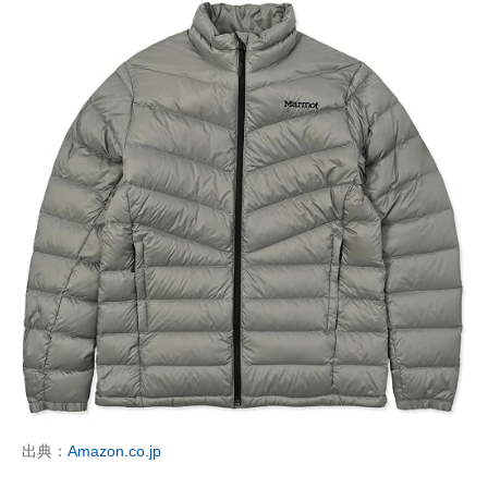
出典：
Amazon.co.jp