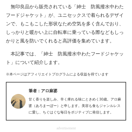
無印良品から販売されている「紳士 防風撥水中わた
ITの今と未来を見通す
フードジャケット」が、ユニセックスで着られるデザイ
ンで、もこもこした形状なため空気を多く含んでおり、
スマホと通信の最新トレンド
しっかりと暖かい上に自転車に乗っている際などもしっ
進化するPCとデバイスの未来
かりと風を防いでくれると高評価を集めています。
好きが集まる 比べて選べる
本記事では、「紳士 防風撥水中わたフードジャケッ
ト」について紹介します。
ビジネスと働き方のヒント
※本ページはアフィリエイトプログラムによる収益を得ています
AI活用のいまが分かる
企業ITのトレンドを詳説
筆者：アロ麻婆
甘く香りを楽しみ、辛く痺れる味にときめく30歳。アロ麻
経営リーダーのコミュニティ
婆（あろまーぼー）と申します。美容も食もジャンルレス
に愛し、ちぐはぐな毎日をポジティブに発信します。
マーケ×ITの今がよく分かる
ITエンジニア向け専門サイト
advertisement