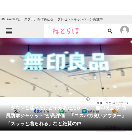
🎁 Switch 2と『スプラ』新作あたる！ プレゼントキャンペーン実施中
ねとらぼメニュー
TOP
ニュース
エンタメ
クイズ
グルメ
地域
住まい
教育・育児
動物
リサーチ
ウェア
2025/12/26 12:00（公開）
画像：ねとらぼリサーチ
会員記事
「ダウンと迷ったけど十分あたたかい」 無印良品の“防
X
Share
LINE
hatena
0
風防寒ジャケット”が高評価 「コスパの良いアウター」
メディア
「スラッと着られる」など絶賛の声
目次を表示
注目記事を集めた総合ページ