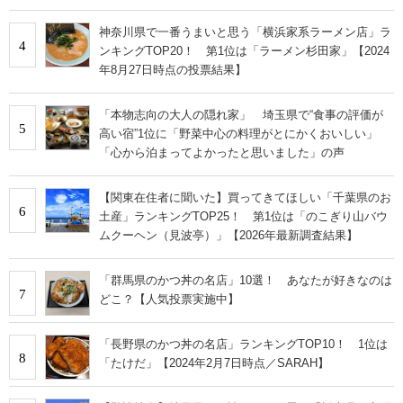
神奈川県で一番うまいと思う「横浜家系ラーメン店」ラ
4
ンキングTOP20！ 第1位は「ラーメン杉田家」【2024
年8月27日時点の投票結果】
「本物志向の大人の隠れ家」 埼玉県で“食事の評価が
5
高い宿”1位に「野菜中心の料理がとにかくおいしい」
「心から泊まってよかったと思いました」の声
【関東在住者に聞いた】買ってきてほしい「千葉県のお
6
土産」ランキングTOP25！ 第1位は「のこぎり山バウ
ムクーヘン（見波亭）」【2026年最新調査結果】
「群馬県のかつ丼の名店」10選！ あなたが好きなのは
7
どこ？【人気投票実施中】
「長野県のかつ丼の名店」ランキングTOP10！ 1位は
8
「たけだ」【2024年2月7日時点／SARAH】