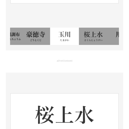
advertisement