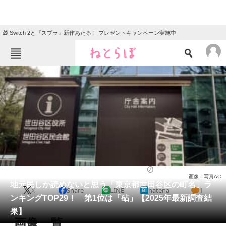
🎁 Switch 2と『スプラ』新作あたる！ プレゼントキャンペーン実施中
ねとらぼメニュー
TOP
ニュース
エンタメ
クイズ
グルメ
地域
住まい
教育・育児
動物
リサーチ
東京都
2026/01/05 21:40（公開）
画像：写真AC
会員記事
地元民しか読めないと思う「東京都世田谷区の町名」ラ
X
Share
LINE
hatena
1
ンキングTOP29！ 第1位は「砧」【2025年最新調査結
メディア
果】
画像一覧
注目記事を集めた総合ページ