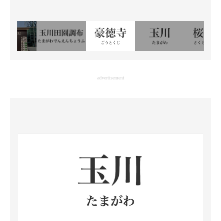
advertisement