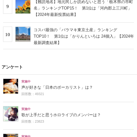
【難読地名】地元民しか読めないと思う「栃木県の市町
9
名」ランキングTOP15！ 第1位は「河内郡上三川町」
【2024年最新投票結果】
コスパ最強の「バラマキ東京土産」ランキング
10
TOP10！ 第1位は「かりんといろは 24個入」【2024年
最新調査結果】
アンケート
実施中
声が好きな「日本のボーカリスト」は？
回答数：49321
実施中
歌が上手だと思うホロライブのメンバーは？
回答数：23823
実施中