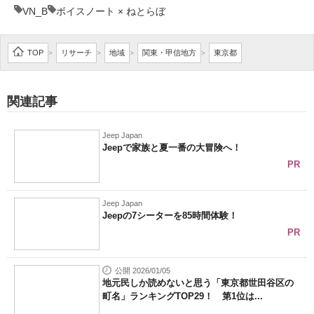
VN_B
ボイスノート × ねとらぼ
TOP
リサーチ
地域
関東・甲信地方
東京都
>
>
>
>
関連記事
Jeep Japan
Jeepで家族と夏一番の大冒険へ！
PR
Jeep Japan
Jeepの7シーターを85時間体験！
PR
公開 2026/01/05
地元民しか読めないと思う「東京都世田谷区の
町名」ランキングTOP29！ 第1位は...