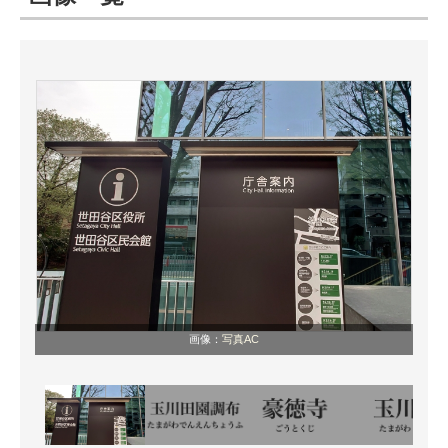
ITの今と未来を見通す
スマホと通信の最新トレンド
進化するPCとデバイスの未来
好きが集まる 比べて選べる
ビジネスと働き方のヒント
AI活用のいまが分かる
企業ITのトレンドを詳説
画像：
写真AC
経営リーダーのコミュニティ
マーケ×ITの今がよく分かる
ITエンジニア向け専門サイト