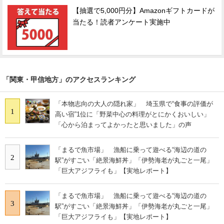
【抽選で5,000円分】Amazonギフトカードが
当たる！読者アンケート実施中
「関東・甲信地方」のアクセスランキング
「本物志向の大人の隠れ家」 埼玉県で“食事の評価が
1
高い宿”1位に「野菜中心の料理がとにかくおいしい」
「心から泊まってよかったと思いました」の声
「まるで魚市場」 漁船に乗って遊べる“海辺の道の
2
駅”がすごい「絶景海鮮丼」「伊勢海老が丸ごと一尾」
「巨大アジフライも」【実地レポート】
「まるで魚市場」 漁船に乗って遊べる“海辺の道の
3
駅”がすごい「絶景海鮮丼」「伊勢海老が丸ごと一尾」
「巨大アジフライも」【実地レポート】