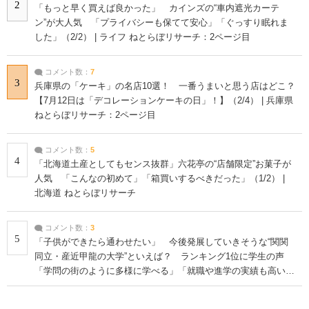
2
「もっと早く買えば良かった」 カインズの“車内遮光カーテ
ン”が大人気 「プライバシーも保てて安心」「ぐっすり眠れま
した」（2/2） | ライフ ねとらぼリサーチ：2ページ目
コメント数：
7
3
兵庫県の「ケーキ」の名店10選！ 一番うまいと思う店はどこ？
【7月12日は「デコレーションケーキの日」！】（2/4） | 兵庫県
ねとらぼリサーチ：2ページ目
コメント数：
5
4
「北海道土産としてもセンス抜群」六花亭の“店舗限定”お菓子が
人気 「こんなの初めて」「箱買いするべきだった」（1/2） |
北海道 ねとらぼリサーチ
コメント数：
3
5
「子供ができたら通わせたい」 今後発展していきそうな“関関
同立・産近甲龍の大学”といえば？ ランキング1位に学生の声
「学問の街のように多様に学べる」「就職や進学の実績も高い」
| 大学 ねとらぼリサーチ