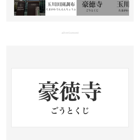
advertisement