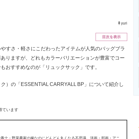
ニクス専門サイト
電子設計の基本と応用
エネルギーの専
yuri
目次を表示
、使いやすさ・軽さにこだわったアイテムが人気のバッグブラ
がありますが、どれもカラーバリエーションが豊富でコー
でもおすすめなのが「リュックサック」です。
）の「ESSENTIAL CARRYALL BP」について紹介し
得ています
栄養士・野菜農家の嫁なのにどんどん丸くなる不思議。洋画・邦画・アニ