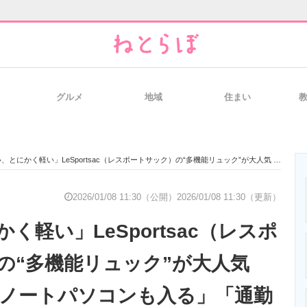
グルメ
地域
住まい
と未来を見通す
スマホと通信の最新トレンド
進化するPCとデ
にかく軽い」LeSportsac（レスポートサック）の“多機能リュック”が大人気 「15インチのノートパソコンも入る」「通勤にも◎」
のいまが分かる
企業ITのトレンドを詳説
経営リーダーの
2026/01/08 11:30（公開）
2026/01/08 11:30（更新）
く軽い」LeSportsac（レスポ
T製品の総合サイト
IT製品の技術・比較・事例
製造業のIT導入
の“多機能リュック”が大人気
のノートパソコンも入る」「通勤