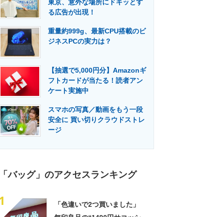
東京、意外な場所にドキッとす
門メディア
建設×テクノロジーの最前線
る広告が出現！
重量約999g、最新CPU搭載のビ
ジネスPCの実力は？
【抽選で5,000円分】Amazonギ
フトカードが当たる！読者アン
ケート実施中
スマホの写真／動画をもう一段
安全に 買い切りクラウドストレ
ージ
「バッグ」のアクセスランキング
1
「色違いで2つ買いました」