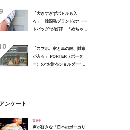
的」「荷物もたっぷり入る」
9
「200円とは思えない使いや
「大きすぎずボトルも入
すさ」
る」 韓国発ブランドの“トー
トバッグ”が好評 「めちゃく
ちゃかわいい」「高級感もあ
10
る」
「スマホ、家と車の鍵、財布
が入る」 PORTER（ポータ
ー）の“お財布ショルダー”が
好評！ 「もうこれ以外使えな
い」「悩んでないでさっさと
買えばよかった」の声
アンケート
実施中
声が好きな「日本のボーカリ