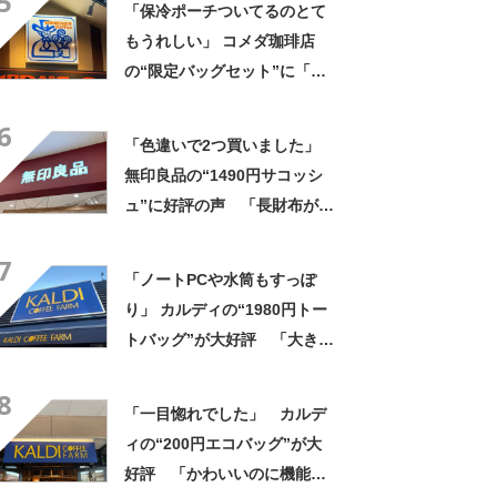
5
「保冷ポーチついてるのとて
に乗りやすくなった」
もうれしい」 コメダ珈琲店
の“限定バッグセット”に「ペ
ットボトルを2本突っ込んで出
6
かける」「アイス買って持ち
「色違いで2つ買いました」
帰りやすそう」の声
無印良品の“1490円サコッシ
ュ”に好評の声 「長財布が横
に入る」「マチなしですっき
7
り」「バッグインバッグに
「ノートPCや水筒もすっぽ
も」
り」 カルディの“1980円トー
トバッグ”が大好評 「大きさ
と形、デザインが神がかって
8
る」「お弁当箱などを入れて
「一目惚れでした」 カルデ
も余裕」
ィの“200円エコバッグ”が大
好評 「かわいいのに機能