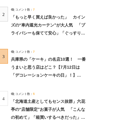
コメント数：
7
2
「もっと早く買えば良かった」 カイン
ズの“車内遮光カーテン”が大人気 「プ
ライバシーも保てて安心」「ぐっすり眠
れました」（2/2） | ライフ ねとらぼリ
サーチ：2ページ目
コメント数：
7
3
兵庫県の「ケーキ」の名店10選！ 一番
うまいと思う店はどこ？【7月12日は
「デコレーションケーキの日」！】
（2/4） | 兵庫県 ねとらぼリサーチ：2ペ
ージ目
コメント数：
5
4
「北海道土産としてもセンス抜群」六花
亭の“店舗限定”お菓子が人気 「こんな
の初めて」「箱買いするべきだった」
（1/2） | 北海道 ねとらぼリサーチ