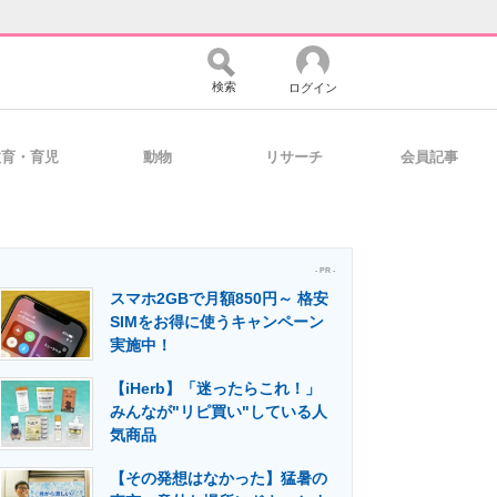
検索
ログイン
教育・育児
動物
リサーチ
会員記事
バイスの未来
好きが集まる 比べて選べる
- PR -
スマホ2GBで月額850円～ 格安
コミュニティ
マーケ×ITの今がよく分かる
SIMをお得に使うキャンペーン
実施中！
【iHerb】「迷ったらこれ！」
・活用を支援
みんなが"リピ買い"している人
気商品
【その発想はなかった】猛暑の