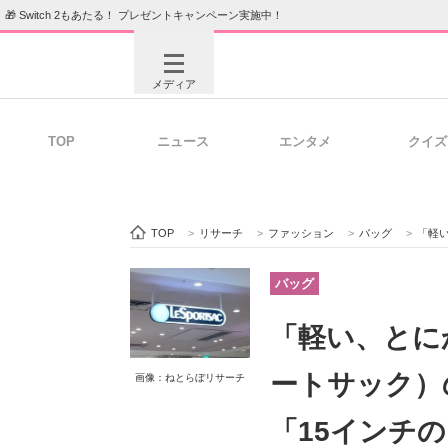
🎁 Switch 2もあたる！ プレゼントキャンペーン実施中！
メディア
TOP
ニュース
エンタメ
クイズ
注目記事を集めた総合ページ
ITの今
TOP
>
リサーチ
>
ファッション
>
バッグ
>
「軽い、と
ビジネスと働き方のヒント
AI活用
バッグ
「軽い、とにか
ITエンジニア向け専門サイト
企業向けI
ートサック）
画像：ねとらぼリサーチ
「15インチ