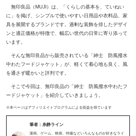
無印良品（MUJI）は、「くらしの基本を、ていねい
ITの今と未来を見通す
に」を掲げ、シンプルで使いやすい日用品や衣料品、家
具を展開するブランドです。過剰な装飾を排したデザイ
スマホと通信の最新トレンド
ンと適正価格が特徴で、幅広い世代の日常に寄り添って
進化するPCとデバイスの未来
います。
好きが集まる 比べて選べる
そんな無印良品から販売されている「紳士 防風撥水
中わたフードジャケット」が、軽くて着心地も良く、風
ビジネスと働き方のヒント
を通さず暖かいと評判です。
AI活用のいまが分かる
そこで今回は、無印良品の「紳士 防風撥水中わたフ
企業ITのトレンドを詳説
ードジャケット」を紹介していきましょう。
経営リーダーのコミュニティ
※本ページはアフィリエイトプログラムによる収益を得ています
マーケ×ITの今がよく分かる
筆者：糸静ライン
ITエンジニア向け専門サイト
漫画、ゲーム、映画、特撮などいろんなものが好きなライ