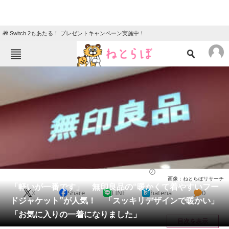
🎁 Switch 2もあたる！ プレゼントキャンペーン実施中！
ねとらぼメニュー
TOP
ニュース
エンタメ
クイズ
グルメ
地域
住まい
教育・育児
動物
リサーチ
ファッション
2026/01/08 20:50（公開）
画像：ねとらぼリサーチ
会員記事
「軽いが一番です」 無印良品の“暖かくて着やすいフー
X
Share
LINE
hatena
0
ドジャケット”が人気！ 「スッキリデザインで暖かい」
メディア
「お気に入りの一着になりました」
目次を表示
注目記事を集めた総合ページ