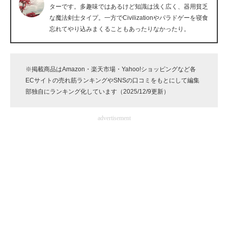
ターです。多趣味ではあるけど知識は浅く広く、器用貧乏
企業向けIT製品の総合サイト
な魔法剣士タイプ。一方でCivilizationやパラドゲーを寝食
忘れてやり込みまくることもあったりなかったり。
IT製品の技術・比較・事例
製造業のIT導入・活用を支援
※掲載商品はAmazon・楽天市場・Yahoo!ショッピングなど各
モノづくり技術者専門サイト
ECサイトの売れ筋ランキングやSNSの口コミをもとにして編集
部独自にランキング化しています（2025/12/9更新）
エレクトロニクス専門サイト
advertisement
電子設計の基本と応用
エネルギーの専門メディア
建設×テクノロジーの最前線
ちょっと気になるネットの話題