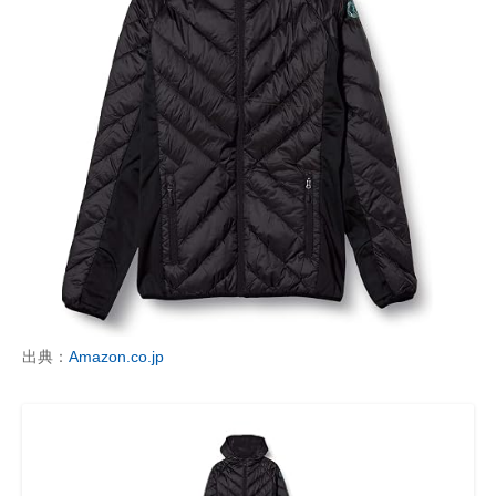
出典：
Amazon.co.jp