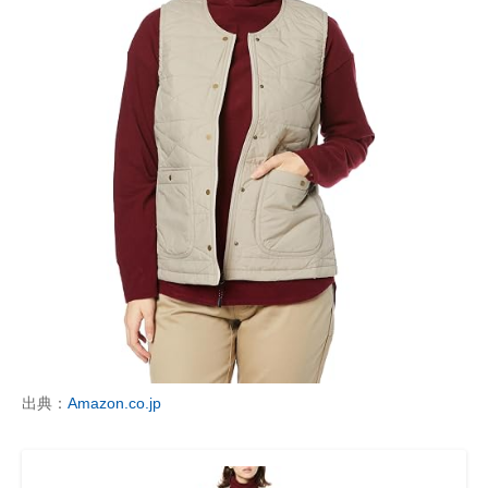
出典：
Amazon.co.jp