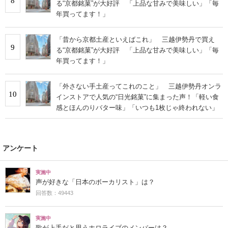
8
る“京都銘菓”が大好評 「上品な甘みで美味しい」「毎
年買ってます！」
「昔から京都土産といえばこれ」 三越伊勢丹で買え
9
る“京都銘菓”が大好評 「上品な甘みで美味しい」「毎
年買ってます！」
「外さない手土産ってこれのこと」 三越伊勢丹オンラ
10
インストアで人気の“日光銘菓”に集まった声！「軽い食
感とほんのりバター味」「いつも1枚じゃ終われない」
アンケート
実施中
声が好きな「日本のボーカリスト」は？
回答数：49443
実施中
歌が上手だと思うホロライブのメンバーは？