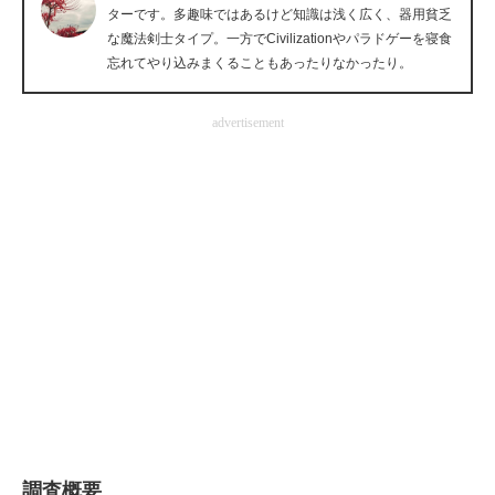
ターです。多趣味ではあるけど知識は浅く広く、器用貧乏
企業向けIT製品の総合サイト
な魔法剣士タイプ。一方でCivilizationやパラドゲーを寝食
忘れてやり込みまくることもあったりなかったり。
IT製品の技術・比較・事例
製造業のIT導入・活用を支援
advertisement
モノづくり技術者専門サイト
エレクトロニクス専門サイト
電子設計の基本と応用
エネルギーの専門メディア
建設×テクノロジーの最前線
ちょっと気になるネットの話題
調査概要