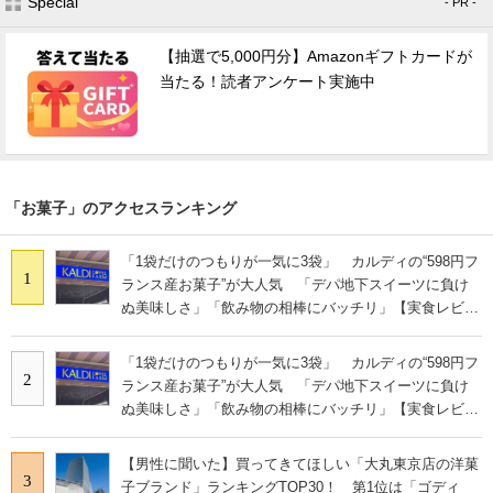
Special
- PR -
【抽選で5,000円分】Amazonギフトカードが
当たる！読者アンケート実施中
「お菓子」のアクセスランキング
「1袋だけのつもりが一気に3袋」 カルディの“598円フ
1
ランス産お菓子”が大人気 「デパ地下スイーツに負け
ぬ美味しさ」「飲み物の相棒にバッチリ」【実食レビュ
ー】
「1袋だけのつもりが一気に3袋」 カルディの“598円フ
2
ランス産お菓子”が大人気 「デパ地下スイーツに負け
ぬ美味しさ」「飲み物の相棒にバッチリ」【実食レビュ
ー】
【男性に聞いた】買ってきてほしい「大丸東京店の洋菓
3
子ブランド」ランキングTOP30！ 第1位は「ゴディ