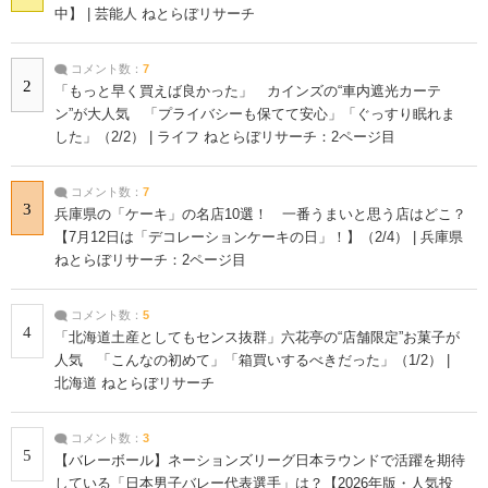
中】 | 芸能人 ねとらぼリサーチ
コメント数：
7
2
「もっと早く買えば良かった」 カインズの“車内遮光カーテ
ン”が大人気 「プライバシーも保てて安心」「ぐっすり眠れま
した」（2/2） | ライフ ねとらぼリサーチ：2ページ目
コメント数：
7
3
兵庫県の「ケーキ」の名店10選！ 一番うまいと思う店はどこ？
【7月12日は「デコレーションケーキの日」！】（2/4） | 兵庫県
ねとらぼリサーチ：2ページ目
コメント数：
5
4
「北海道土産としてもセンス抜群」六花亭の“店舗限定”お菓子が
人気 「こんなの初めて」「箱買いするべきだった」（1/2） |
北海道 ねとらぼリサーチ
コメント数：
3
5
【バレーボール】ネーションズリーグ日本ラウンドで活躍を期待
している「日本男子バレー代表選手」は？【2026年版・人気投