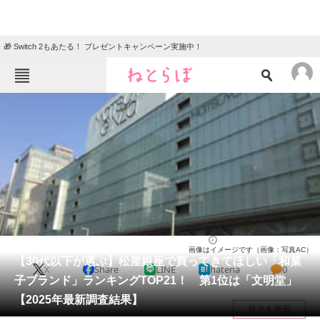
🎁 Switch 2もあたる！ プレゼントキャンペーン実施中！
ねとらぼメニュー
TOP
ニュース
エンタメ
クイズ
グルメ
地域
住まい
教育・育児
動物
リサーチ
お菓子
2026/01/17 14:30（公開）
画像はイメージです（画像：写真AC）
会員記事
【30代以下が選ぶ】松屋銀座で買ってきてほしい「和菓
X
Share
LINE
hatena
0
子ブランド」ランキングTOP21！ 第1位は「文明堂」
メディア
【2025年最新調査結果】
目次を表示
注目記事を集めた総合ページ