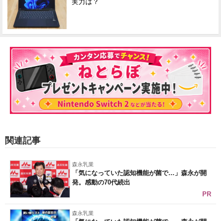
実力は？
関連記事
森永乳業
「気になっていた認知機能が菌で…」森永が開
発。感動の70代続出
PR
森永乳業