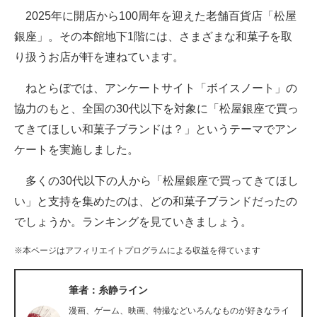
2025年に開店から100周年を迎えた老舗百貨店「松屋
ITの今と未来を見通す
銀座」。その本館地下1階には、さまざまな和菓子を取
り扱うお店が軒を連ねています。
スマホと通信の最新トレンド
ねとらぼでは、アンケートサイト「ボイスノート」の
進化するPCとデバイスの未来
協力のもと、全国の30代以下を対象に「松屋銀座で買っ
好きが集まる 比べて選べる
てきてほしい和菓子ブランドは？」というテーマでアン
ケートを実施しました。
ビジネスと働き方のヒント
多くの30代以下の人から「松屋銀座で買ってきてほし
AI活用のいまが分かる
い」と支持を集めたのは、どの和菓子ブランドだったの
企業ITのトレンドを詳説
でしょうか。ランキングを見ていきましょう。
経営リーダーのコミュニティ
※本ページはアフィリエイトプログラムによる収益を得ています
マーケ×ITの今がよく分かる
筆者：糸静ライン
ITエンジニア向け専門サイト
漫画、ゲーム、映画、特撮などいろんなものが好きなライ