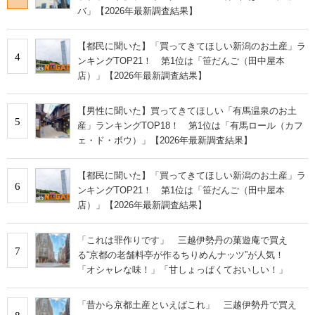
バ」【2026年最新調査結果】
【都民に聞いた】「買ってきてほしい新潟のお土産」ラ
4
ンキングTOP21！ 第1位は「笹だんご（田中屋本
店）」【2026年最新調査結果】
【男性に聞いた】買ってきてほしい「有馬温泉のお土
5
産」ランキングTOP18！ 第1位は「有馬ロール（カフ
ェ・ド・ボウ）」【2026年最新調査結果】
【都民に聞いた】「買ってきてほしい新潟のお土産」ラ
6
ンキングTOP21！ 第1位は「笹だんご（田中屋本
店）」【2026年最新調査結果】
「これは罪作りです」 三越伊勢丹の菓遊庵で買え
7
る“京都の老舗料亭が作るちりめんナッツ”が人気！
「オシャレな味！」「甘しょっぱくておいしい！」
「昔から京都土産といえばこれ」 三越伊勢丹で買え