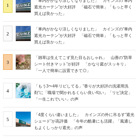
「車内がかなり涼しくなりました」 カインズの“車内
1
遮光カーテン”が大好評 「磁石で簡単」「もっと早く
買えば良かった」
「車内がかなり涼しくなりました」 カインズの“車内
2
遮光カーテン”が大好評 「磁石で簡単」「もっと早く
買えば良かった」
「雑草は生えてこず見た目もおしゃれ」 山善の“防草
3
シート付きマット”が好評 「かなり庭がスッキリ」
「一人で簡単に設置できて◎」
「もう3〜4年リピしてる」“香りが大好評の洗濯用洗
4
剤”に「職場で聞かれるくらい良い匂い」「リピ決定」
「一生これでいい」の声
「4度くらい違いました」 カインズの外に吊るす“遮光
5
シェード”が高評価 「今年の酷暑にも活躍」「風通し
もよくしっかり遮光」の声