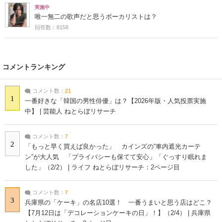
実施中
唯一無二の歌声だと思うボーカリストは？
回答数：8158
コメントランキング
コメント数：
21
1
一番好きな「韓国の男性俳優」は？【2026年版・人気投票実施
中】 | 芸能人 ねとらぼリサーチ
コメント数：
7
2
「もっと早く買えば良かった」 カインズの“車内遮光カーテ
ン”が大人気 「プライバシーも保てて安心」「ぐっすり眠れま
した」（2/2） | ライフ ねとらぼリサーチ：2ページ目
コメント数：
7
3
兵庫県の「ケーキ」の名店10選！ 一番うまいと思う店はどこ？
【7月12日は「デコレーションケーキの日」！】（2/4） | 兵庫県