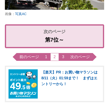
画像：
写真AC
第7位～
前のページ
1
2
3
次のページ
【楽天】PR：お買い物マラソンは
8/11（火）01:59まで！ まずはエ
ントリーから！