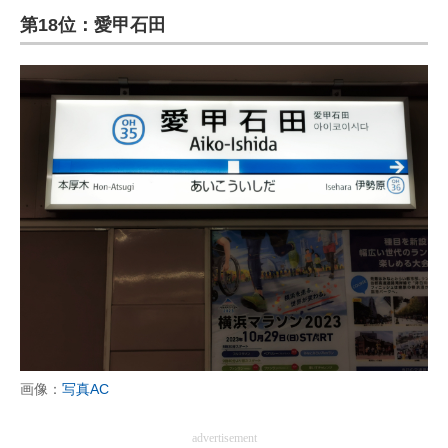
第18位：愛甲石田
ITの今と未来を見通す
スマホと通信の最新トレンド
進化するPCとデバイスの未来
好きが集まる 比べて選べる
ビジネスと働き方のヒント
AI活用のいまが分かる
企業ITのトレンドを詳説
経営リーダーのコミュニティ
マーケ×ITの今がよく分かる
画像：
写真AC
ITエンジニア向け専門サイト
advertisement