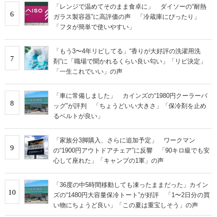
「レンジで温めてそのまま食卓に」 ダイソーの“耐熱
6
ガラス製容器”に高評価の声 「冷蔵庫にぴったり」
「フタが簡単で使いやすい」
「もう3〜4年リピしてる」“香りが大好評の洗濯用洗
7
剤”に「職場で聞かれるくらい良い匂い」「リピ決定」
「一生これでいい」の声
「車に常備しました」 カインズの“1980円クーラーバ
8
ッグ”が評判 「ちょうどいい大きさ」「保冷剤を止め
るベルトが良い」
「家族分3脚購入、さらに追加予定」 ワークマン
9
の“1900円アウトドアチェア”に反響 「90キロ級でも安
心して座れた」「キャンプの1軍」の声
「36度の中5時間移動しても凍ったままだった」カイン
10
ズの“1480円大容量保冷トート”が好評 「1〜2日分の買
い物にちょうど良い」「この夏は重宝しそう」の声