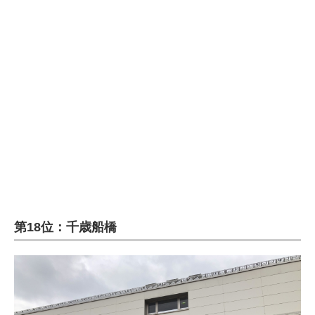
企業向けIT製品の総合サイト
IT製品の技術・比較・事例
製造業のIT導入・活用を支援
モノづくり技術者専門サイト
エレクトロニクス専門サイト
電子設計の基本と応用
エネルギーの専門メディア
第18位：千歳船橋
建設×テクノロジーの最前線
ちょっと気になるネットの話題