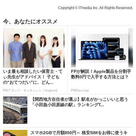
Copyright © ITmedia Inc. All Rights Reserved.
今、あなたにオススメ
いま最も相談したい保育士・て
FPが解説！Apple製品を分割手
ぃ先生がアドバイス！ 子ども
数料0円で入手する方法とは？
の“おてつだい”に、どん...
PR(アタック・キュキュット｜Hugkum)
PR(Fav-Log)
【関西地方在住者が選ぶ】駅名がかっこいいと思う
「小田急小田原線の駅」ランキングT...
スマホ2GBで月額850円～ 格安SIMをお得に使うキ