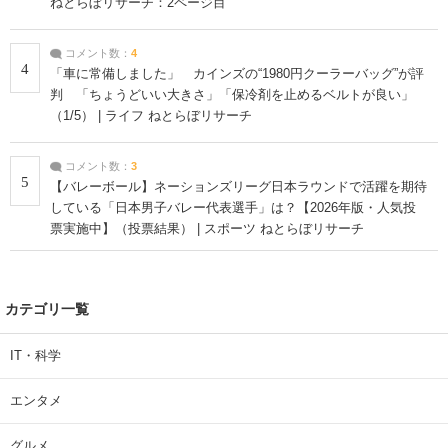
ねとらぼリサーチ：2ページ目
コメント数：
4
4
「車に常備しました」 カインズの“1980円クーラーバッグ”が評
判 「ちょうどいい大きさ」「保冷剤を止めるベルトが良い」
（1/5） | ライフ ねとらぼリサーチ
コメント数：
3
5
【バレーボール】ネーションズリーグ日本ラウンドで活躍を期待
している「日本男子バレー代表選手」は？【2026年版・人気投
票実施中】（投票結果） | スポーツ ねとらぼリサーチ
カテゴリ一覧
IT・科学
エンタメ
グルメ