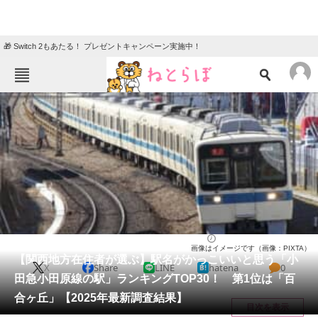
🎁 Switch 2もあたる！ プレゼントキャンペーン実施中！
ねとらぼメニュー
TOP
ニュース
エンタメ
クイズ
グルメ
地域
住まい
教育・育児
動物
リサーチ
ライフ
2026/01/18 16:00（公開）
画像はイメージです（画像：PIXTA）
会員記事
【関西地方在住者が選ぶ】駅名がかっこいいと思う「小
X
Share
LINE
hatena
0
田急小田原線の駅」ランキングTOP30！ 第1位は「百
メディア
合ヶ丘」【2025年最新調査結果】
目次を表示
注目記事を集めた総合ページ