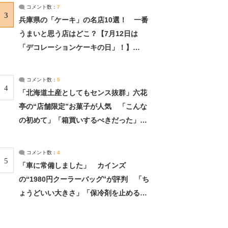
サーチ：2ページ目
コメント数：
7
3
兵庫県の「ケーキ」の名店10選！ 一番
うまいと思う店はどこ？【7月12日は
「デコレーションケーキの日」！】
（2/4） | 兵庫県 ねとらぼリサーチ：2ペ
ージ目
コメント数：
5
4
「北海道土産としてもセンス抜群」六花
亭の“店舗限定”お菓子が人気 「こんな
の初めて」「箱買いするべきだった」
（1/2） | 北海道 ねとらぼリサーチ
コメント数：
4
5
「車に常備しました」 カインズ
の“1980円クーラーバッグ”が評判 「ち
ょうどいい大きさ」「保冷剤を止めるベ
ルトが良い」（1/5） | ライフ ねとらぼ
リサーチ