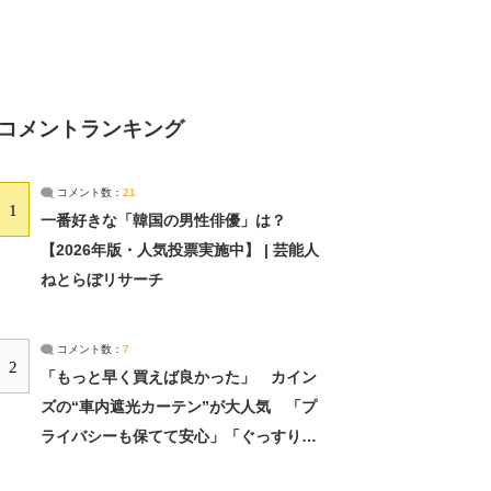
コメントランキング
コメント数：
21
1
一番好きな「韓国の男性俳優」は？
【2026年版・人気投票実施中】 | 芸能人
ねとらぼリサーチ
コメント数：
7
2
「もっと早く買えば良かった」 カイン
ズの“車内遮光カーテン”が大人気 「プ
ライバシーも保てて安心」「ぐっすり眠
れました」（2/2） | ライフ ねとらぼリ