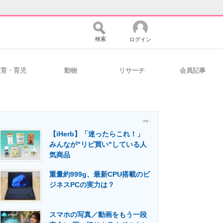
検索
ログイン
教育・育児
動物
リサーチ
会員記事
バイスの未来
好きが集まる 比べて選べる
- PR -
【iHerb】「迷ったらこれ！」
コミュニティ
マーケ×ITの今がよく分かる
みんなが"リピ買い"している人
気商品
重量約999g、最新CPU搭載のビ
・活用を支援
ジネスPCの実力は？
スマホの写真／動画をもう一段