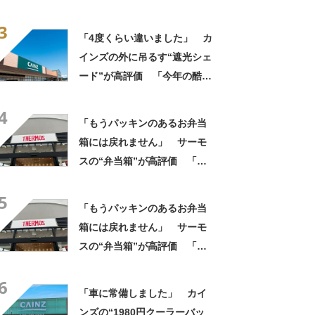
評 「良すぎて家族分購入」
3
「朝のコーヒーが昼過ぎまで
「4度くらい違いました」 カ
温かい」
インズの外に吊るす“遮光シェ
ード”が高評価 「今年の酷暑
にも活躍」「風通しもよくし
4
っかり遮光」の声
「もうパッキンのあるお弁当
箱には戻れません」 サーモ
スの“弁当箱”が高評価 「想
像以上に洗いやすい」「ご飯
5
もへばりつかない」
「もうパッキンのあるお弁当
箱には戻れません」 サーモ
スの“弁当箱”が高評価 「想
像以上に洗いやすい」「ご飯
6
もへばりつかない」
「車に常備しました」 カイ
ンズの“1980円クーラーバッ