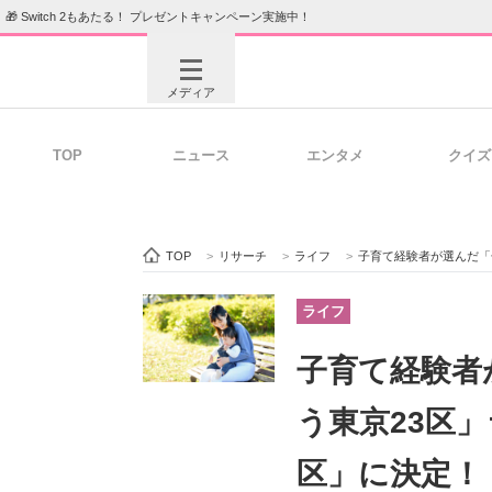
🎁 Switch 2もあたる！ プレゼントキャンペーン実施中！
メディア
TOP
ニュース
エンタメ
クイズ
注目記事を集めた総合ページ
ITの今
TOP
>
リサーチ
>
ライフ
>
子育て経験者が選んだ「子育
ビジネスと働き方のヒント
AI活用
ライフ
子育て経験者
ITエンジニア向け専門サイト
企業向けI
う東京23区
区」に決定！【