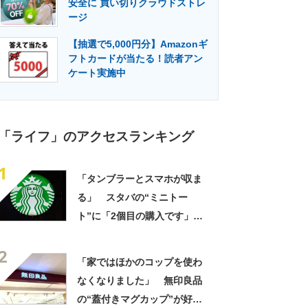
安全に 買い切りクラウドストレ
門メディア
建設×テクノロジーの最前線
ージ
【抽選で5,000円分】Amazonギ
フトカードが当たる！読者アン
ケート実施中
「ライフ」のアクセスランキング
1
「タンブラーとスマホが収ま
る」 スタバの“ミニトー
ト”に「2個目の購入です」
「夏らしく涼しげ、そして軽
2
い」「店舗で見つけて即購入
「家ではほかのコップを使わ
しちゃいました」の声
なくなりました」 無印良品
の“蓋付きマグカップ”が好