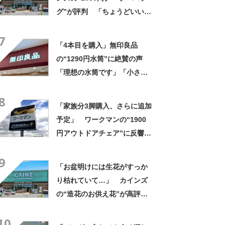
グ”が評判 「ちょうどいい大
きさ」「保冷剤を止めるベル
7
トが良い」
「4本目を購入」無印良品
の“1290円水筒”に絶賛の声
「理想の水筒です」「小さす
ぎず大きすぎずちょうど良
8
い」「液漏れしにくく安心」
「家族分3脚購入、さらに追加
予定」 ワークマンの“1900
円アウトドアチェア”に反響
「90キロ級でも安心して座れ
9
た」「キャンプの1軍」の声
「お盆明けには生花がすっか
り枯れていて…」 カインズ
の“造花のお供え花”が高評
価 「枯れずに飾れて助か
10
る」「遠くからでもきれい」