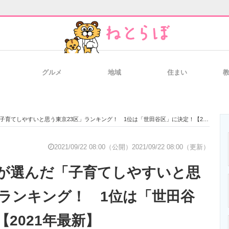
グルメ
地域
住まい
と未来を見通す
スマホと通信の最新トレンド
進化するPCとデ
てしやすいと思う東京23区」ランキング！ 1位は「世田谷区」に決定！【2021年最新】
のいまが分かる
企業ITのトレンドを詳説
経営リーダーの
2021/09/22 08:00（公開）
2021/09/22 08:00（更新）
が選んだ「子育てしやすいと思
T製品の総合サイト
IT製品の技術・比較・事例
製造業のIT導入
」ランキング！ 1位は「世田谷
2021年最新】