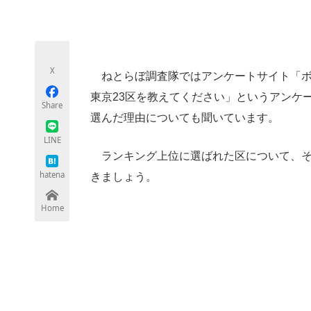
モノづくり技術者専門サイト
エレクトロ
X
ねとらぼ調査隊ではアンケートサイト「ボ
ちょっと気になるネットの話題
東京23区を教えてください」というアンケ
Share
選んだ理由についても聞いています。
LINE
ランキング上位に選ばれた区について、そ
hatena
きましょう。
Home