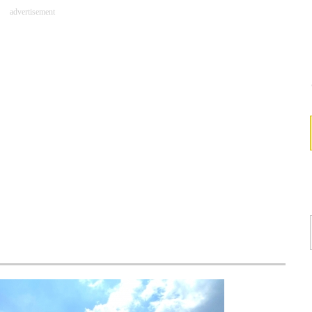
advertisement