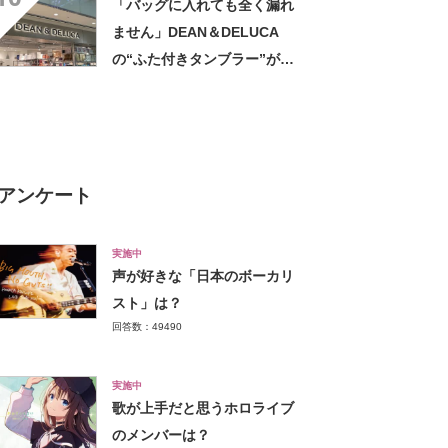
「バッグに入れても全く漏れ
ません」DEAN＆DELUCA
の“ふた付きタンブラー”が高
評価 「冷めない、漏れな
い。いいね！」「もう1点購入
を検討してます」「シンプル
で高級感◎」
アンケート
実施中
声が好きな「日本のボーカリ
スト」は？
回答数：49490
実施中
歌が上手だと思うホロライブ
のメンバーは？