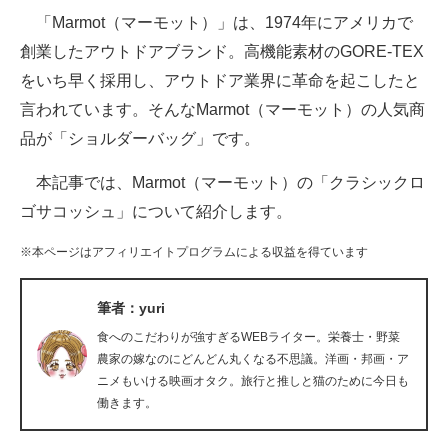
「Marmot（マーモット）」は、1974年にアメリカで
ITの今と未来を見通す
創業したアウトドアブランド。高機能素材のGORE-TEX
をいち早く採用し、アウトドア業界に革命を起こしたと
スマホと通信の最新トレンド
言われています。そんなMarmot（マーモット）の人気商
進化するPCとデバイスの未来
品が「ショルダーバッグ」です。
好きが集まる 比べて選べる
本記事では、Marmot（マーモット）の「クラシックロ
ゴサコッシュ」について紹介します。
ビジネスと働き方のヒント
※本ページはアフィリエイトプログラムによる収益を得ています
AI活用のいまが分かる
企業ITのトレンドを詳説
筆者：yuri
食へのこだわりが強すぎるWEBライター。栄養士・野菜
経営リーダーのコミュニティ
農家の嫁なのにどんどん丸くなる不思議。洋画・邦画・ア
ニメもいける映画オタク。旅行と推しと猫のために今日も
マーケ×ITの今がよく分かる
働きます。
ITエンジニア向け専門サイト