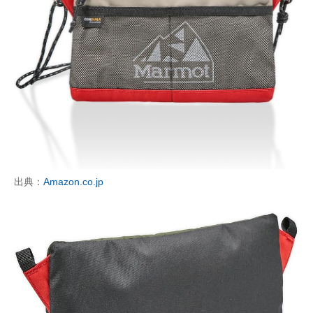
出典：
Amazon.co.jp