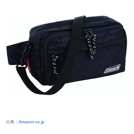
出典：
Amazon.co.jp