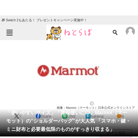
🎁 Switch 2もあたる！ プレゼントキャンペーン実施中！
ねとらぼメニュー
TOP
ニュース
エンタメ
クイズ
グルメ
地域
住まい
教育・育児
動物
リサーチ
バッグ
2026/01/15 09:00（公開）
画像：Marmot（マーモット）日本公式オンラインストア
会員記事
「使いやすいサイズ」「普段使いに◎」Marmot（マー
X
Share
LINE
hatena
0
モット）の“ショルダーバッグ”が大人気 「スマホ・鍵・
メディア
ミニ財布と必要最低限のものがすっきり収まる」
目次を表示
注目記事を集めた総合ページ