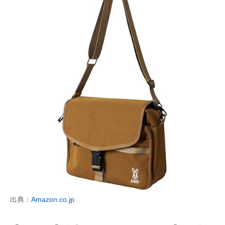
出典：
Amazon.co.jp