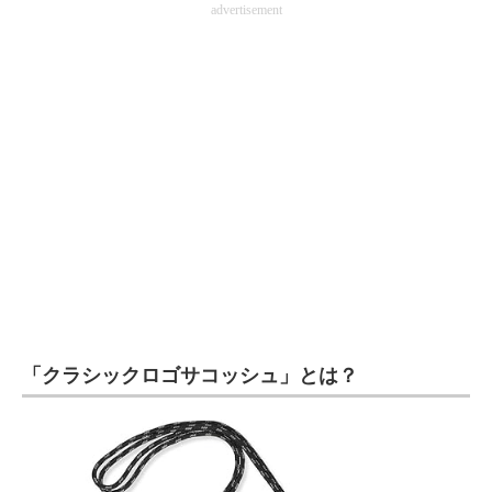
advertisement
企業向けIT製品の総合サイト
IT製品の技術・比較・事例
製造業のIT導入・活用を支援
モノづくり技術者専門サイト
エレクトロニクス専門サイト
電子設計の基本と応用
エネルギーの専門メディア
建設×テクノロジーの最前線
「クラシックロゴサコッシュ」とは？
ちょっと気になるネットの話題