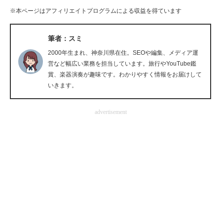
※本ページはアフィリエイトプログラムによる収益を得ています
企業向けIT製品の総合サイト
IT製品の技術・比較・事例
筆者：スミ
2000年生まれ、神奈川県在住。SEOや編集、メディア運
製造業のIT導入・活用を支援
営など幅広い業務を担当しています。旅行やYouTube鑑
賞、楽器演奏が趣味です。わかりやすく情報をお届けして
モノづくり技術者専門サイト
いきます。
エレクトロニクス専門サイト
advertisement
電子設計の基本と応用
エネルギーの専門メディア
建設×テクノロジーの最前線
ちょっと気になるネットの話題