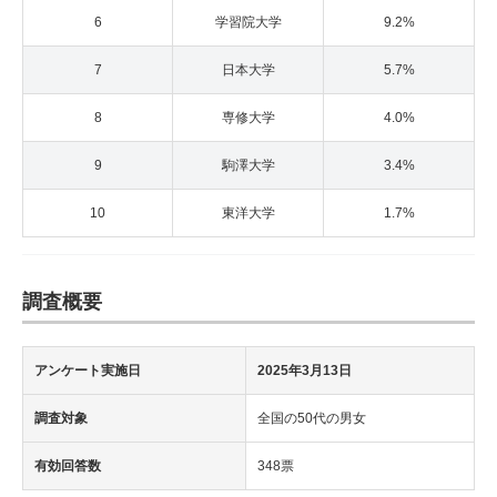
6
学習院大学
9.2%
7
日本大学
5.7%
8
専修大学
4.0%
9
駒澤大学
3.4%
10
東洋大学
1.7%
調査概要
アンケート実施日
2025年3月13日
調査対象
全国の50代の男女
有効回答数
348票