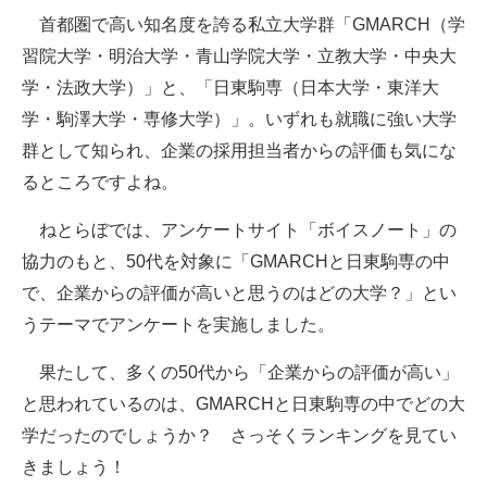
首都圏で高い知名度を誇る私立大学群「GMARCH（学
ITの今と未来を見通す
習院大学・明治大学・青山学院大学・立教大学・中央大
学・法政大学）」と、「日東駒専（日本大学・東洋大
スマホと通信の最新トレンド
学・駒澤大学・専修大学）」。いずれも就職に強い大学
進化するPCとデバイスの未来
群として知られ、企業の採用担当者からの評価も気にな
るところですよね。
好きが集まる 比べて選べる
ねとらぼでは、アンケートサイト「ボイスノート」の
ビジネスと働き方のヒント
協力のもと、50代を対象に「GMARCHと日東駒専の中
AI活用のいまが分かる
で、企業からの評価が高いと思うのはどの大学？」とい
うテーマでアンケートを実施しました。
企業ITのトレンドを詳説
果たして、多くの50代から「企業からの評価が高い」
経営リーダーのコミュニティ
と思われているのは、GMARCHと日東駒専の中でどの大
マーケ×ITの今がよく分かる
学だったのでしょうか？ さっそくランキングを見てい
きましょう！
ITエンジニア向け専門サイト