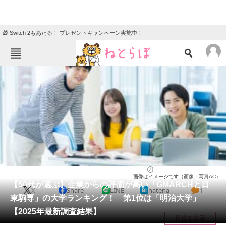
🎁 Switch 2もあたる！ プレゼントキャンペーン実施中！
ねとらぼメニュー
TOP
ニュース
エンタメ
クイズ
グルメ
地域
住まい
教育・育児
動物
リサーチ
大学
2026/01/15 18:10（公開）
画像はイメージです（画像：写真AC）
会員記事
【50代が選ぶ】企業からの評価が高い「GMARCHと日
X
Share
LINE
hatena
1
東駒専」の大学ランキング！ 第1位は「明治大学」
メディア
【2025年最新調査結果】
目次を表示
注目記事を集めた総合ページ