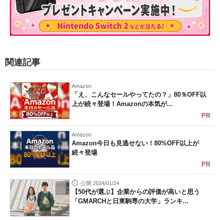
関連記事
Amazon
「え、こんなセールやってたの？」80％OFF以
上が続々登場！Amazonの本気が...
PR
Amazon
Amazon今日も見逃せない！80%OFF以上が
続々登場
PR
公開 2024/01/24
【50代が選ぶ】企業からの評価が高いと思う
「GMARCHと日東駒専の大学」ランキ...