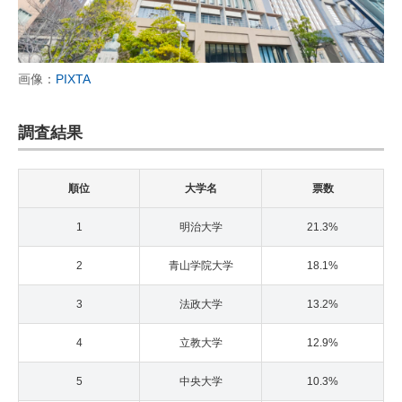
画像：
PIXTA
調査結果
順位
大学名
票数
1
明治大学
21.3%
2
青山学院大学
18.1%
3
法政大学
13.2%
4
立教大学
12.9%
5
中央大学
10.3%