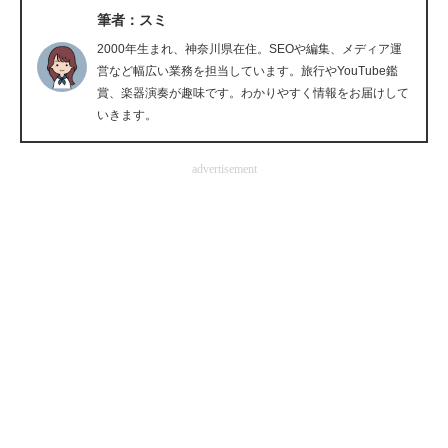
筆者：スミ
企業向けIT製品の総合サイト
2000年生まれ、神奈川県在住。SEOや編集、メディア運
IT製品の技術・比較・事例
営など幅広い業務を担当しています。旅行やYouTube鑑
賞、楽器演奏が趣味です。わかりやすく情報をお届けして
製造業のIT導入・活用を支援
いきます。
モノづくり技術者専門サイト
advertisement
エレクトロニクス専門サイト
電子設計の基本と応用
エネルギーの専門メディア
建設×テクノロジーの最前線
ちょっと気になるネットの話題