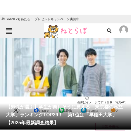
🎁 Switch 2もあたる！ プレゼントキャンペーン実施中！
ねとらぼメニュー
TOP
ニュース
エンタメ
クイズ
グルメ
地域
住まい
教育・育児
動物
リサーチ
大学
2026/01/15 21:40（公開）
画像はイメージです（画像：写真AC）
会員記事
【男性が選ぶ】学生が楽しそうに見える「東京都の私立
X
Share
LINE
hatena
0
大学」ランキングTOP29！ 第1位は「早稲田大学」
メディア
【2025年最新調査結果】
目次を表示
注目記事を集めた総合ページ