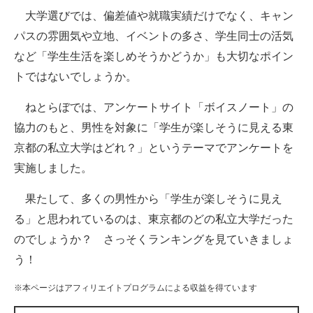
大学選びでは、偏差値や就職実績だけでなく、キャン
ITの今と未来を見通す
パスの雰囲気や立地、イベントの多さ、学生同士の活気
など「学生生活を楽しめそうかどうか」も大切なポイン
スマホと通信の最新トレンド
トではないでしょうか。
進化するPCとデバイスの未来
ねとらぼでは、アンケートサイト「ボイスノート」の
好きが集まる 比べて選べる
協力のもと、男性を対象に「学生が楽しそうに見える東
京都の私立大学はどれ？」というテーマでアンケートを
ビジネスと働き方のヒント
実施しました。
AI活用のいまが分かる
果たして、多くの男性から「学生が楽しそうに見え
企業ITのトレンドを詳説
る」と思われているのは、東京都のどの私立大学だった
のでしょうか？ さっそくランキングを見ていきましょ
経営リーダーのコミュニティ
う！
マーケ×ITの今がよく分かる
※本ページはアフィリエイトプログラムによる収益を得ています
ITエンジニア向け専門サイト