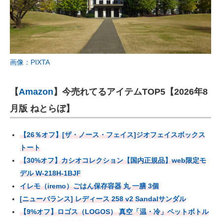
画像：PIXTA
【
Amazon
】今売れてるアイテムTOP5【2026年8
月版 ねとらぼ】
【26％オフ】[ザ・ノース・フェイス]ジオフェイスボックス
トート
【30%オフ】カシオコレクション【国内正規品】web限定モ
デル W-218H-1BJF
イレモ（iremo）ごはん保存容器 丸 一膳 3個
[ニューバランス] レディース 258 v2 Sandalサンダル
【9%オフ】ロゴス（LOGOS） 真空「温・冷」ペットボトル