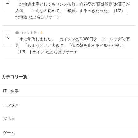
4
「北海道土産としてもセンス抜群」六花亭の“店舗限定”お菓子が
人気 「こんなの初めて」「箱買いするべきだった」（1/2） |
北海道 ねとらぼリサーチ
コメント数：
4
5
「車に常備しました」 カインズの“1980円クーラーバッグ”が評
判 「ちょうどいい大きさ」「保冷剤を止めるベルトが良い」
（1/5） | ライフ ねとらぼリサーチ
カテゴリ一覧
IT・科学
エンタメ
グルメ
ゲーム