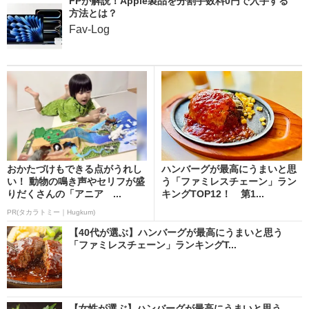
FPが解説！Apple製品を分割手数料0円で入手する
方法とは？
Fav-Log
おかたづけもできる点がうれし
ハンバーグが最高にうまいと思
い！ 動物の鳴き声やセリフが盛
う「ファミレスチェーン」ラン
りだくさんの「アニア ...
キングTOP12！ 第1...
PR(タカラトミー｜Hugkum)
【40代が選ぶ】ハンバーグが最高にうまいと思う
「ファミレスチェーン」ランキングT...
【女性が選ぶ】ハンバーグが最高にうまいと思う