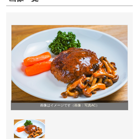
ITの今と未来を見通す
スマホと通信の最新トレンド
進化するPCとデバイスの未来
好きが集まる 比べて選べる
ビジネスと働き方のヒント
AI活用のいまが分かる
企業ITのトレンドを詳説
画像はイメージです（
画像：写真AC
）
経営リーダーのコミュニティ
マーケ×ITの今がよく分かる
ITエンジニア向け専門サイト