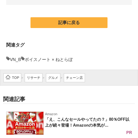
企業向けIT製品の総合サイト
IT製品の技術・比較・事例
記事に戻る
製造業のIT導入・活用を支援
関連タグ
モノづくり技術者専門サイト
VN_B
ボイスノート × ねとらぼ
エレクトロニクス専門サイト
電子設計の基本と応用
TOP
リサーチ
グルメ
チェーン店
>
>
>
エネルギーの専門メディア
関連記事
建設×テクノロジーの最前線
ちょっと気になるネットの話題
Amazon
「え、こんなセールやってたの？」80％OFF以
上が続々登場！Amazonの本気が...
PR