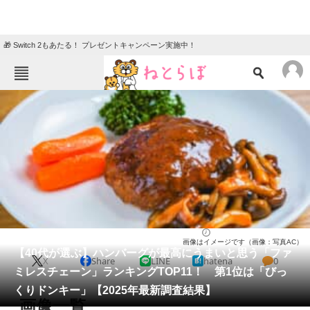
🎁 Switch 2もあたる！ プレゼントキャンペーン実施中！
ねとらぼメニュー
TOP
ニュース
エンタメ
クイズ
グルメ
地域
住まい
教育・育児
動物
リサーチ
チェーン店
2026/01/17 16:30（公開）
画像はイメージです（画像：写真AC）
会員記事
【40代が選ぶ】ハンバーグが最高にうまいと思う「ファ
X
Share
LINE
hatena
0
ミレスチェーン」ランキングTOP11！ 第1位は「びっ
メディア
くりドンキー」【2025年最新調査結果】
画像一覧
注目記事を集めた総合ページ