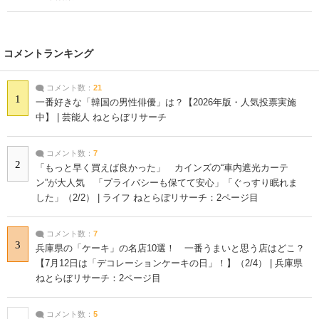
コメントランキング
コメント数：
21
1
一番好きな「韓国の男性俳優」は？【2026年版・人気投票実施
中】 | 芸能人 ねとらぼリサーチ
コメント数：
7
2
「もっと早く買えば良かった」 カインズの“車内遮光カーテ
ン”が大人気 「プライバシーも保てて安心」「ぐっすり眠れま
した」（2/2） | ライフ ねとらぼリサーチ：2ページ目
コメント数：
7
3
兵庫県の「ケーキ」の名店10選！ 一番うまいと思う店はどこ？
【7月12日は「デコレーションケーキの日」！】（2/4） | 兵庫県
ねとらぼリサーチ：2ページ目
コメント数：
5