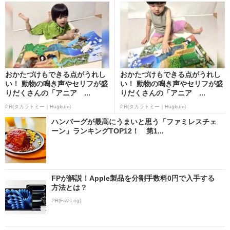
おかたづけもできる点がうれし
おかたづけもできる点がうれし
い！ 動物の鳴き声やセリフが盛
い！ 動物の鳴き声やセリフが盛
りだくさんの「アニア ...
りだくさんの「アニア ...
PR(タカラトミー｜Hugkum)
PR(タカラトミー｜Hugkum)
ハンバーグが最高にうまいと思う「ファミレスチェ
ーン」ランキングTOP12！ 第1...
FPが解説！Apple製品を分割手数料0円で入手する
方法とは？
PR(Fav-Log)