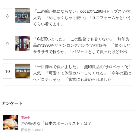
「二の腕が気にならない」cocaの“1290円トップス”が大
8
人気 「めちゃくちゃ可愛い」「ユニフォームかという
くらい着てます」
「6枚買いました」「この酷暑でも暑くない」 無印良
9
品の“1990円サテンロングパンツ”が大好評 「驚くほど
サラサラで軽やか」「パジャマとして買ったけど外出用
にした」
「一目惚れで買いました」 無印良品の“サロペット”が
10
人気 「可愛くて体型カバーしてくれる」「今年の夏は
ヘビロテしそう」「家族にも褒められました」
アンケート
実施中
声が好きな「日本のボーカリスト」は？
回答数：49417