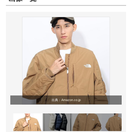
ITの今と未来を見通す
スマホと通信の最新トレンド
進化するPCとデバイスの未来
好きが集まる 比べて選べる
ビジネスと働き方のヒント
AI活用のいまが分かる
企業ITのトレンドを詳説
出典：
Amazon.co.jp
経営リーダーのコミュニティ
マーケ×ITの今がよく分かる
ITエンジニア向け専門サイト