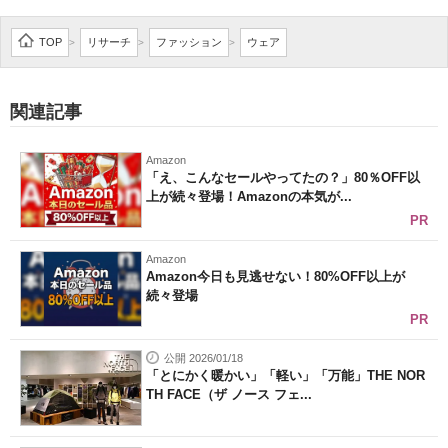
TOP
リサーチ
ファッション
ウェア
>
>
>
関連記事
Amazon
「え、こんなセールやってたの？」80％OFF以
上が続々登場！Amazonの本気が...
PR
Amazon
Amazon今日も見逃せない！80%OFF以上が
続々登場
PR
公開 2026/01/18
「とにかく暖かい」「軽い」「万能」THE NOR
TH FACE（ザ ノース フェ...