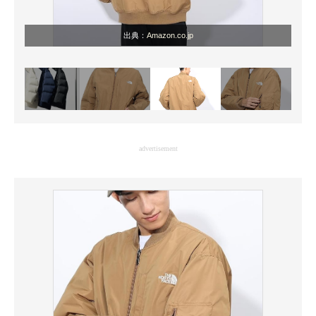
出典：
Amazon.co.jp
advertisement