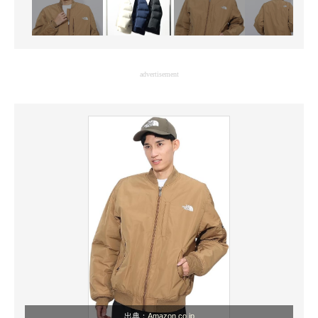
advertisement
出典：
Amazon.co.jp