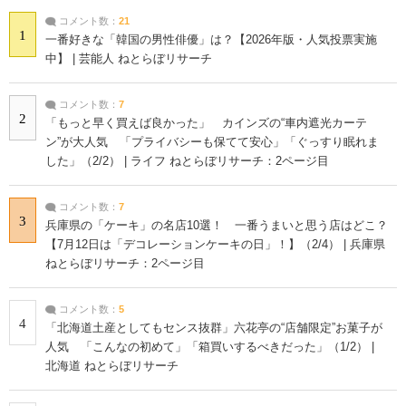
コメント数：
21
1
一番好きな「韓国の男性俳優」は？【2026年版・人気投票実施
中】 | 芸能人 ねとらぼリサーチ
コメント数：
7
2
「もっと早く買えば良かった」 カインズの“車内遮光カーテ
ン”が大人気 「プライバシーも保てて安心」「ぐっすり眠れま
した」（2/2） | ライフ ねとらぼリサーチ：2ページ目
コメント数：
7
3
兵庫県の「ケーキ」の名店10選！ 一番うまいと思う店はどこ？
【7月12日は「デコレーションケーキの日」！】（2/4） | 兵庫県
ねとらぼリサーチ：2ページ目
コメント数：
5
4
「北海道土産としてもセンス抜群」六花亭の“店舗限定”お菓子が
人気 「こんなの初めて」「箱買いするべきだった」（1/2） |
北海道 ねとらぼリサーチ