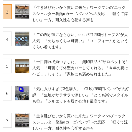
「生き延びたいから買いに来た」ワークマンの“エック
3
スシェルター暑熱αカーゴパンツ”への反応 「軽くて涼
しい」一方、耐久性を心配する声も
「二の腕が気にならない」cocaの“1290円トップス”が大
4
人気 「めちゃくちゃ可愛い」「ユニフォームかという
くらい着てます」
「一目惚れで買いました」 無印良品の“サロペット”が
5
人気 「可愛くて体型カバーしてくれる」「今年の夏は
ヘビロテしそう」「家族にも褒められました」
「気に入りすぎて3色購入」 GUの“990円パンツ”が大好
6
評 「生地がサラサラで涼しい」「とても楽でスタイル
も◎」「シルエットも履き心地も最高です」
「生き延びたいから買いに来た」ワークマンの“エック
7
スシェルター暑熱αカーゴパンツ”への反応 「軽くて涼
しい」一方、耐久性を心配する声も