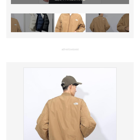
advertisement