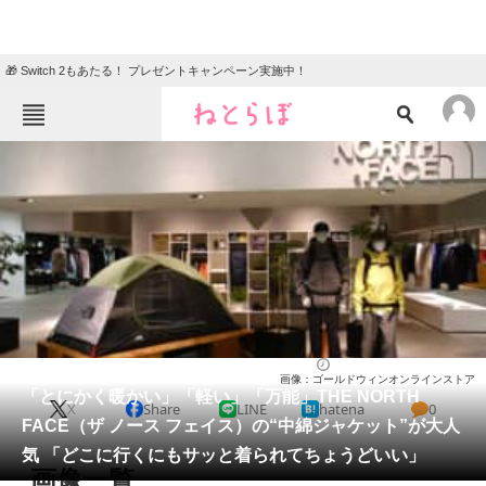
🎁 Switch 2もあたる！ プレゼントキャンペーン実施中！
ねとらぼメニュー
TOP
ニュース
エンタメ
クイズ
グルメ
地域
住まい
教育・育児
動物
リサーチ
ウェア
2026/01/18 18:30（公開）
画像：ゴールドウィンオンラインストア
会員記事
「とにかく暖かい」「軽い」「万能」THE NORTH
X
Share
LINE
hatena
0
FACE（ザ ノース フェイス）の“中綿ジャケット”が大人
メディア
気 「どこに行くにもサッと着られてちょうどいい」
画像一覧
注目記事を集めた総合ページ