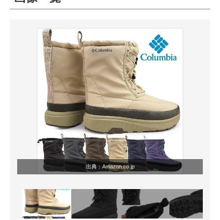
ITの今と未来を見通す
スマホと通信の最新トレンド
進化するPCとデバイスの未来
好きが集まる 比べて選べる
ビジネスと働き方のヒント
AI活用のいまが分かる
企業ITのトレンドを詳説
出典：
Amazon.co.jp
経営リーダーのコミュニティ
マーケ×ITの今がよく分かる
ITエンジニア向け専門サイト