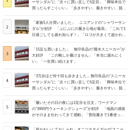
1
ーサンダル”に「次々に買い足して6足目」「興味本位で
買ったらすごくいい」「歩きやすい、履きやすい、脱ぎ
やすい」の声
「家族5人分買いました」 ニコアンドの“シャワーサン
2
ダル”が好評 「ぷにぷにの履き心地が最高」「これで1
日過ごしても疲れ知らず！」「ロゴが大きくて超かわい
い」の声
「15足も買いました」 無印良品の“撥水スニーカー”が
3
大好評 「この靴しか履けません」「本当に疲れにく
い」「一生買い続けます」
「3万歩ほど何十回も歩きました」無印良品の“スニーカ
4
ーサンダル”に「次々に買い足して6足目」「興味本位で
買ったらすごくいい」「歩きやすい、履きやすい、脱ぎ
やすい」の声
「履いたその日の夜には2足目を注文」ワークマン
5
の“3900円ウォーキングシューズ”が好評 「地面の感覚
がそのまま伝わってきて感動」「普段履きで1番使って
います」
「超かわいくておしゃれ」オニツカタイガーの“スニー