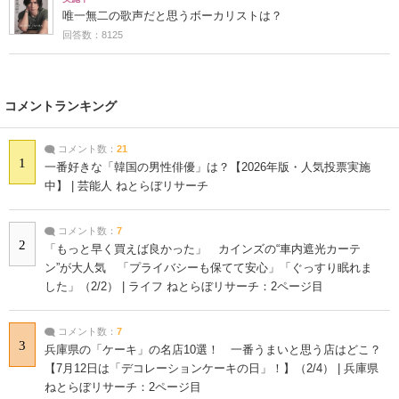
唯一無二の歌声だと思うボーカリストは？
回答数：8125
コメントランキング
コメント数：
21
1
一番好きな「韓国の男性俳優」は？【2026年版・人気投票実施
中】 | 芸能人 ねとらぼリサーチ
コメント数：
7
2
「もっと早く買えば良かった」 カインズの“車内遮光カーテ
ン”が大人気 「プライバシーも保てて安心」「ぐっすり眠れま
した」（2/2） | ライフ ねとらぼリサーチ：2ページ目
コメント数：
7
3
兵庫県の「ケーキ」の名店10選！ 一番うまいと思う店はどこ？
【7月12日は「デコレーションケーキの日」！】（2/4） | 兵庫県
ねとらぼリサーチ：2ページ目