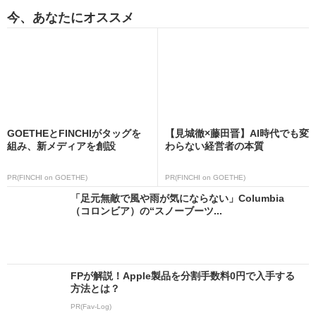
今、あなたにオススメ
GOETHEとFINCHIがタッグを
【見城徹×藤田晋】AI時代でも変
組み、新メディアを創設
わらない経営者の本質
PR(FINCHI on GOETHE)
PR(FINCHI on GOETHE)
「足元無敵で風や雨が気にならない」Columbia
（コロンビア）の“スノーブーツ...
FPが解説！Apple製品を分割手数料0円で入手する
方法とは？
PR(Fav-Log)