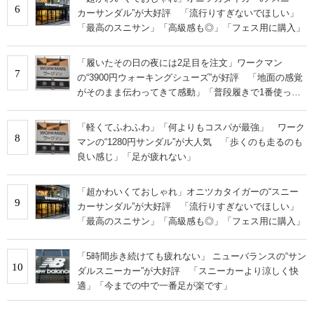
6
カーサンダル”が大好評 「流行りすぎないでほしい」
「最高のスニサン」「高級感も◎」「フェス用に購入」
「履いたその日の夜には2足目を注文」ワークマン
7
の“3900円ウォーキングシューズ”が好評 「地面の感覚
がそのまま伝わってきて感動」「普段履きで1番使って
います」
「軽くてふわふわ」「何よりもコスパが最強」 ワーク
8
マンの“1280円サンダル”が大人気 「歩くのも走るのも
良い感じ」「足が疲れない」
「超かわいくておしゃれ」オニツカタイガーの“スニー
9
カーサンダル”が大好評 「流行りすぎないでほしい」
「最高のスニサン」「高級感も◎」「フェス用に購入」
「5時間歩き続けても疲れない」 ニューバランスの“サン
10
ダルスニーカー”が大好評 「スニーカーより涼しく快
適」「今までの中で一番足が楽です」