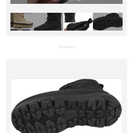
advertisement