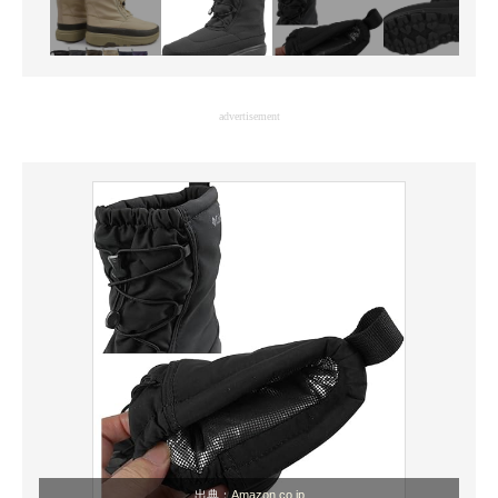
advertisement
出典：
Amazon.co.jp