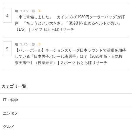
コメント数：
4
4
「車に常備しました」 カインズの“1980円クーラーバッグ”が評
判 「ちょうどいい大きさ」「保冷剤を止めるベルトが良い」
（1/5） | ライフ ねとらぼリサーチ
コメント数：
3
5
【バレーボール】ネーションズリーグ日本ラウンドで活躍を期待
している「日本男子バレー代表選手」は？【2026年版・人気投
票実施中】（投票結果） | スポーツ ねとらぼリサーチ
カテゴリ一覧
IT・科学
エンタメ
グルメ