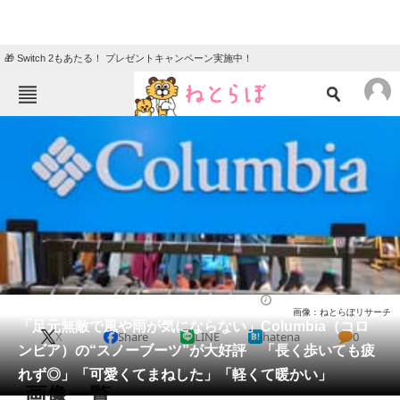
🎁 Switch 2もあたる！ プレゼントキャンペーン実施中！
ねとらぼメニュー
TOP
ニュース
エンタメ
クイズ
グルメ
地域
住まい
教育・育児
動物
リサーチ
シューズ
2026/01/16 20:30（公開）
画像：ねとらぼリサーチ
会員記事
「足元無敵で風や雨が気にならない」Columbia（コロ
X
Share
LINE
hatena
0
ンビア）の“スノーブーツ”が大好評 「長く歩いても疲
メディア
れず◎」「可愛くてまねした」「軽くて暖かい」
画像一覧
注目記事を集めた総合ページ