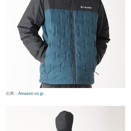
出典：
Amazon.co.jp