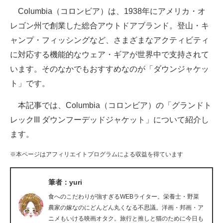
Columbia（コロンビア）は、1938年にアメリカ・オ
ITの今と未来を見通す
レゴン州で創業した総合アウトドアブランド。登山・キ
ャンプ・フィッシングなど、さまざまなアクティビティ
スマホと通信の最新トレンド
に対応する機能的なウェア・ギアが世界中で支持されて
進化するPCとデバイスの未来
います。そのなかでもおすすめなのが「ダウンジャケッ
ト」です。
好きが集まる 比べて選べる
本記事では、Columbia（コロンビア）の「グランドト
ビジネスと働き方のヒント
レックIII ダウンフーデッドジャケット」について紹介し
AI活用のいまが分かる
ます。
企業ITのトレンドを詳説
※本ページはアフィリエイトプログラムによる収益を得ています
経営リーダーのコミュニティ
筆者：yuri
マーケ×ITの今がよく分かる
食へのこだわりが強すぎるWEBライター。栄養士・野菜
農家の嫁なのにどんどん丸くなる不思議。洋画・邦画・ア
ITエンジニア向け専門サイト
ニメもいける映画オタク。旅行と推しと猫のために今日も