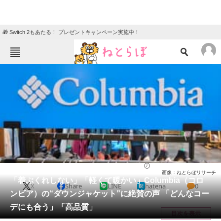
🎁 Switch 2もあたる！ プレゼントキャンペーン実施中！
ねとらぼメニュー
TOP
ニュース
エンタメ
クイズ
グルメ
地域
住まい
教育・育児
動物
リサーチ
ファッション
2026/01/24 18:20（公開）
画像：ねとらぼリサーチ
会員記事
「着ぶくれしない」「軽くて暖かい」Columbia（コロ
X
Share
LINE
hatena
0
ンビア）の“ダウンジャケット”に絶賛の声 「どんなコー
メディア
デにも合う」「高品質」
目次を表示
注目記事を集めた総合ページ