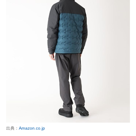
出典：
Amazon.co.jp