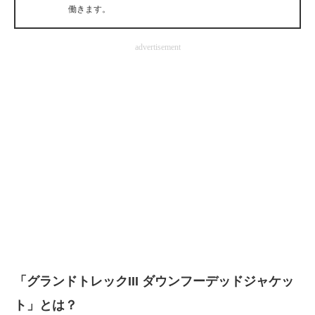
働きます。
企業向けIT製品の総合サイト
IT製品の技術・比較・事例
advertisement
製造業のIT導入・活用を支援
モノづくり技術者専門サイト
エレクトロニクス専門サイト
電子設計の基本と応用
エネルギーの専門メディア
建設×テクノロジーの最前線
ちょっと気になるネットの話題
「グランドトレックIII ダウンフーデッドジャケッ
ト」とは？