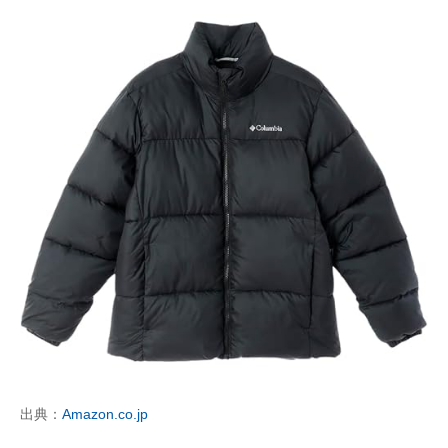
出典：
Amazon.co.jp