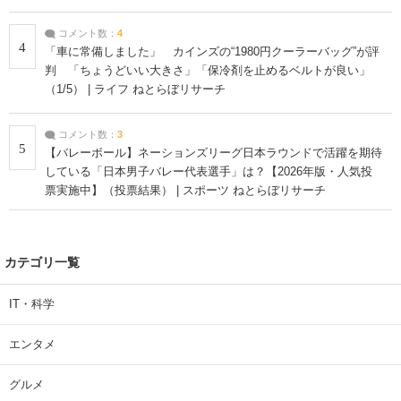
コメント数：
4
4
「車に常備しました」 カインズの“1980円クーラーバッグ”が評
判 「ちょうどいい大きさ」「保冷剤を止めるベルトが良い」
（1/5） | ライフ ねとらぼリサーチ
コメント数：
3
5
【バレーボール】ネーションズリーグ日本ラウンドで活躍を期待
している「日本男子バレー代表選手」は？【2026年版・人気投
票実施中】（投票結果） | スポーツ ねとらぼリサーチ
カテゴリ一覧
IT・科学
エンタメ
グルメ