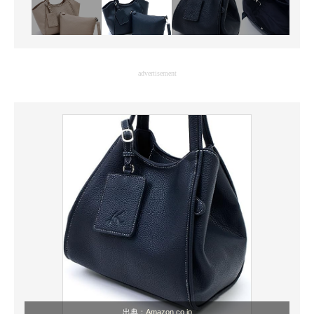
advertisement
出典：
Amazon.co.jp