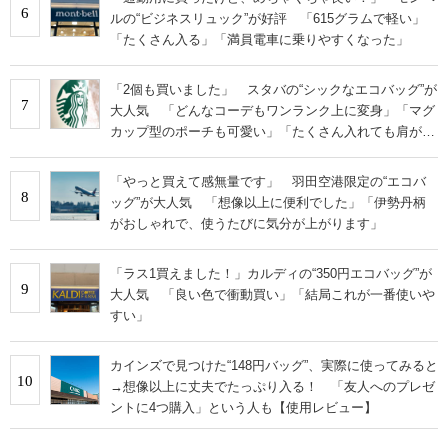
6
ルの“ビジネスリュック”が好評 「615グラムで軽い」
「たくさん入る」「満員電車に乗りやすくなった」
「2個も買いました」 スタバの“シックなエコバッグ”が
7
大人気 「どんなコーデもワンランク上に変身」「マグ
カップ型のポーチも可愛い」「たくさん入れても肩が痛
くならない」
「やっと買えて感無量です」 羽田空港限定の“エコバ
8
ッグ”が大人気 「想像以上に便利でした」「伊勢丹柄
がおしゃれで、使うたびに気分が上がります」
「ラス1買えました！」カルディの“350円エコバッグ”が
9
大人気 「良い色で衝動買い」「結局これが一番使いや
すい」
カインズで見つけた“148円バッグ”、実際に使ってみると
10
→想像以上に丈夫でたっぷり入る！ 「友人へのプレゼ
ントに4つ購入」という人も【使用レビュー】