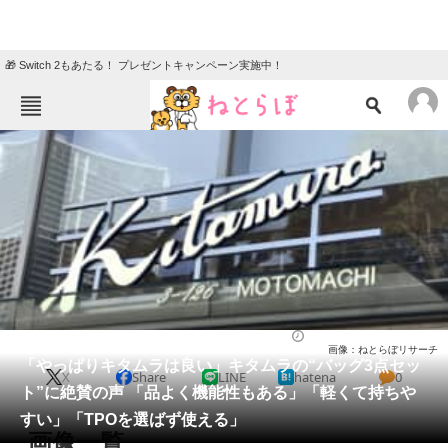
🎁 Switch 2もあたる！ プレゼントキャンペーン実施中！
ねとらぼメニュー
TOP
ニュース
エンタメ
クイズ
グルメ
地域
住まい
教育・育児
動物
リサーチ
バッグ
2026/01/31 13:10（公開）
画像：ねとらぼリサーチ
会員記事
「やっぱりキタムラは良い」キタムラの“バッグ3点セッ
X
Share
LINE
hatena
0
ト”に絶賛の声 「品よく機能性もある」「軽くて持ちや
メディア
すい」「TPOを選ばず使える」
画像一覧
注目記事を集めた総合ページ