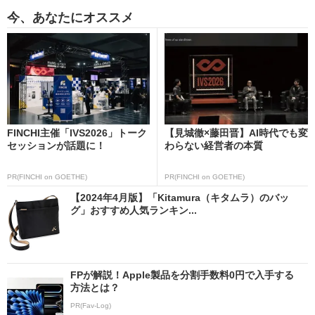
今、あなたにオススメ
FINCHI主催「IVS2026」トーク
【見城徹×藤田晋】AI時代でも変
セッションが話題に！
わらない経営者の本質
PR(FINCHI on GOETHE)
PR(FINCHI on GOETHE)
【2024年4月版】「Kitamura（キタムラ）のバッ
グ」おすすめ人気ランキン...
FPが解説！Apple製品を分割手数料0円で入手する
方法とは？
PR(Fav-Log)