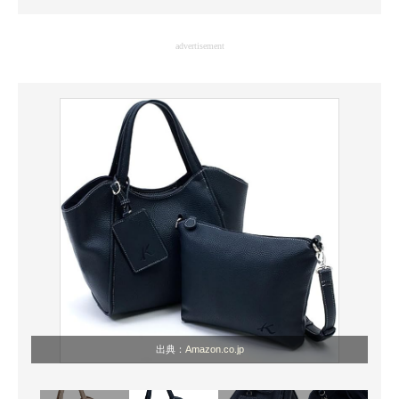
企業向けIT製品の総合サイト
advertisement
IT製品の技術・比較・事例
製造業のIT導入・活用を支援
モノづくり技術者専門サイト
エレクトロニクス専門サイト
電子設計の基本と応用
エネルギーの専門メディア
建設×テクノロジーの最前線
ちょっと気になるネットの話題
出典：
Amazon.co.jp