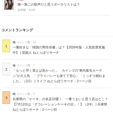
唯一無二の歌声だと思うボーカリストは？
回答数：8129
コメントランキング
コメント数：
21
1
一番好きな「韓国の男性俳優」は？【2026年版・人気投票実施
中】 | 芸能人 ねとらぼリサーチ
コメント数：
7
2
「もっと早く買えば良かった」 カインズの“車内遮光カーテ
ン”が大人気 「プライバシーも保てて安心」「ぐっすり眠れま
した」（2/2） | ライフ ねとらぼリサーチ：2ページ目
コメント数：
7
3
兵庫県の「ケーキ」の名店10選！ 一番うまいと思う店はどこ？
【7月12日は「デコレーションケーキの日」！】（2/4） | 兵庫県
ねとらぼリサーチ：2ページ目