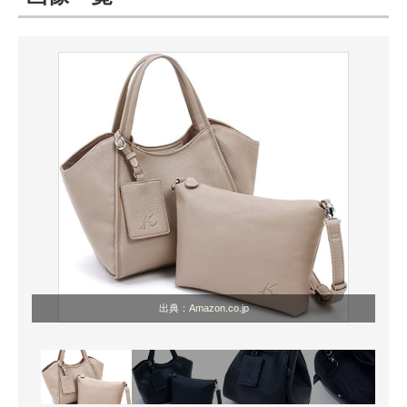
ITの今と未来を見通す
スマホと通信の最新トレンド
進化するPCとデバイスの未来
好きが集まる 比べて選べる
ビジネスと働き方のヒント
AI活用のいまが分かる
企業ITのトレンドを詳説
出典：
Amazon.co.jp
経営リーダーのコミュニティ
マーケ×ITの今がよく分かる
ITエンジニア向け専門サイト