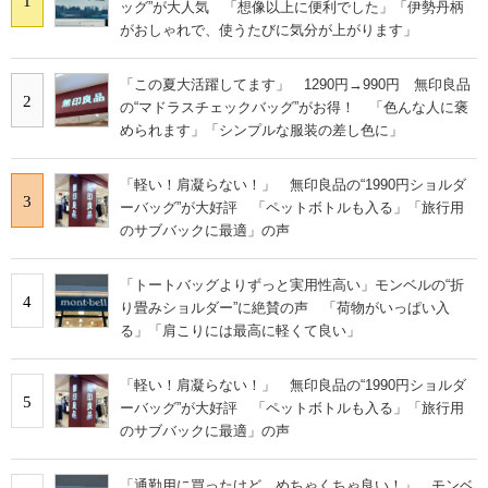
1
ッグ”が大人気 「想像以上に便利でした」「伊勢丹柄
がおしゃれで、使うたびに気分が上がります」
「この夏大活躍してます」 1290円→990円 無印良品
2
の“マドラスチェックバッグ”がお得！ 「色んな人に褒
められます」「シンプルな服装の差し色に」
「軽い！肩凝らない！」 無印良品の“1990円ショルダ
3
ーバッグ”が大好評 「ペットボトルも入る」「旅行用
のサブバックに最適」の声
「トートバッグよりずっと実用性高い」モンベルの“折
4
り畳みショルダー”に絶賛の声 「荷物がいっぱい入
る」「肩こりには最高に軽くて良い」
「軽い！肩凝らない！」 無印良品の“1990円ショルダ
5
ーバッグ”が大好評 「ペットボトルも入る」「旅行用
のサブバックに最適」の声
「通勤用に買ったけど、めちゃくちゃ良い！」 モンベ