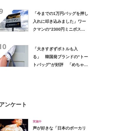
と形、デザインが神がかって
9
る」「お弁当箱などを入れて
「今までの1万円バッグを押し
も余裕」
入れに叩き込みました」ワー
クマンの“2300円ミニボスト
ン”が好評 「小さいように見
10
えてたくさん入る」「色違い
「大きすぎずボトルも入
でもう一つ買いたい」
る」 韓国発ブランドの“トー
トバッグ”が好評 「めちゃく
ちゃかわいい」「高級感もあ
る」
アンケート
実施中
声が好きな「日本のボーカリ