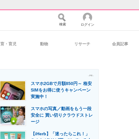
検索
ログイン
教育・育児
動物
リサーチ
会員記事
バイスの未来
好きが集まる 比べて選べる
- PR -
スマホ2GBで月額850円～ 格安
コミュニティ
マーケ×ITの今がよく分かる
SIMをお得に使うキャンペーン
実施中！
スマホの写真／動画をもう一段
・活用を支援
安全に 買い切りクラウドストレ
ージ
【iHerb】「迷ったらこれ！」