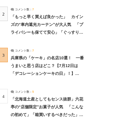
コメント数：
7
2
「もっと早く買えば良かった」 カイン
ズの“車内遮光カーテン”が大人気 「プ
ライバシーも保てて安心」「ぐっすり眠
れました」（2/2） | ライフ ねとらぼリ
サーチ：2ページ目
コメント数：
7
3
兵庫県の「ケーキ」の名店10選！ 一番
うまいと思う店はどこ？【7月12日は
「デコレーションケーキの日」！】
（2/4） | 兵庫県 ねとらぼリサーチ：2ペ
ージ目
コメント数：
5
4
「北海道土産としてもセンス抜群」六花
亭の“店舗限定”お菓子が人気 「こんな
の初めて」「箱買いするべきだった」
（1/2） | 北海道 ねとらぼリサーチ