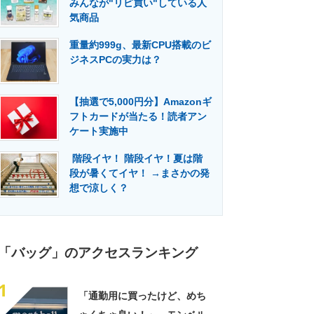
みんなが"リピ買い"している人
門メディア
建設×テクノロジーの最前線
気商品
重量約999g、最新CPU搭載のビ
ジネスPCの実力は？
【抽選で5,000円分】Amazonギ
フトカードが当たる！読者アン
ケート実施中
階段イヤ！ 階段イヤ！夏は階
段が暑くてイヤ！ →まさかの発
想で涼しく？
「バッグ」のアクセスランキング
1
「通勤用に買ったけど、めち