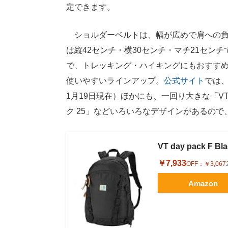
定できます。
ショルダーベルトは、幅が広めで肩への負
は縦42センチ・横30センチ・マチ21セン
で、トレッキング・ハイキングにもおすす
使いやすいラインアップ。
公式サイト
では、
1月19日現在）ほかにも、一回り大きな「VT
ク 25」などいろいろなデザインがあるの
VT day pack F
￥7,933
OFF：
￥3,067
Amazon