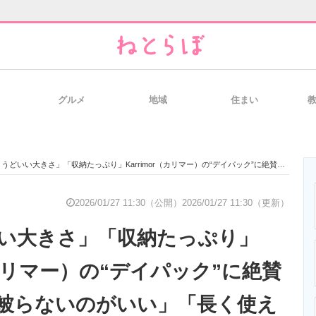
グルメ
地域
住まい
と未来を見通す
スマホと通信の最新トレンド
進化するPCとデ
どいい大きさ」「収納たっぷり」Karrimor（カリマー）の“デイパック”に絶賛の声 「人と被らないのがいい」「長く使えそう」
のいまが分かる
企業ITのトレンドを詳説
経営リーダーの
2026/01/27 11:30（公開）
2026/01/27 11:30（更新）
い大きさ」「収納たっぷり」
T製品の総合サイト
IT製品の技術・比較・事例
製造業のIT導入
r（カリマー）の“デイパック”に絶賛
被らないのがいい」「長く使え