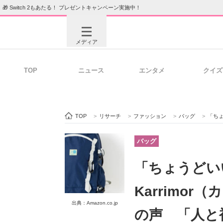
🎁 Switch 2もあたる！ プレゼントキャンペーン実施中！
メディア
TOP
ニュース
エンタメ
クイズ
注目記事を集めた総合ページ
ITの今
TOP
>
リサーチ
>
ファッション
>
バッグ
>
「ちょう
ビジネスと働き方のヒント
AI活用
バッグ
「ちょうどい
ITエンジニア向け専門サイト
企業向けI
Karrimo
出典：Amazon.co.jp
の声 「人と