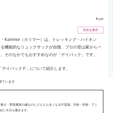
ニクス専門サイト
電子設計の基本と応用
エネルギーの専
yuri
目次を表示
arrimor（カリマー）は、トレッキング・ハイキン
する機能的なリュックサックが自慢。プロの登山家から一
す。そのなかでもおすすめなのが「デイパック」です。
VT デイパック F」について紹介します。
得ています
栄養士・野菜農家の嫁なのにどんどん丸くなる不思議。洋画・邦画・アニ
めに今日も働きます。