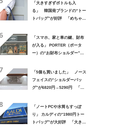
5
「大きすぎずボトルも入
帰りやすそう」の声
る」 韓国発ブランドの“トー
トバッグ”が好評 「めちゃく
ちゃかわいい」「高級感もあ
6
る」
「スマホ、家と車の鍵、財布
が入る」 PORTER（ポータ
ー）の“お財布ショルダー”が
好評！ 「もうこれ以外使えな
7
い」「悩んでないでさっさと
「5個も買いました」 ノース
買えばよかった」の声
フェイスの“ショルダーバッ
グ”が6820円→5290円 「長
財布も入る」「収納力◎」
8
「お出かけにはこれ一択」
「ノートPCや水筒もすっぽ
り」 カルディの“1980円トー
トバッグ”が大好評 「大きさ