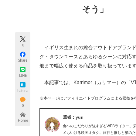
モノづくり技術者専門サイト
エレクトロ
そう」
ちょっと気になるネットの話題
X
イギリス生まれの総合アウトドアブランド・K
グ・タウンユースとあらゆるシーンに対応
Share
般まで幅広く使える商品を取り扱っていま
LINE
本記事では、Karrimor（カリマー）の「
hatena
※本ページはアフィリエイトプログラムによる収益を
0
筆者：yuri
Home
食へのこだわりが強すぎるWEBライター。
メもいける映画オタク。旅行と推しと猫のた