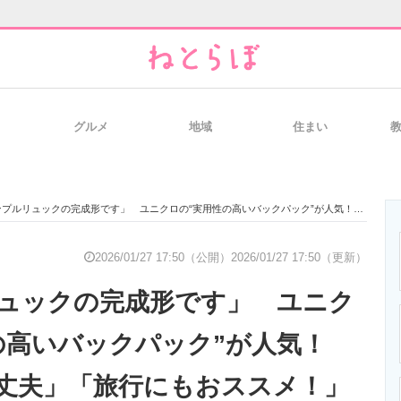
グルメ
地域
住まい
と未来を見通す
スマホと通信の最新トレンド
進化するPCとデ
ルリュックの完成形です」 ユニクロの“実用性の高いバックパック”が人気！ 「大容量かつ丈夫」「旅行にもおススメ！」
のいまが分かる
企業ITのトレンドを詳説
経営リーダーの
2026/01/27 17:50（公開）
2026/01/27 17:50（更新）
ュックの完成形です」 ユニク
T製品の総合サイト
IT製品の技術・比較・事例
製造業のIT導入
の高いバックパック”が人気！
丈夫」「旅行にもおススメ！」