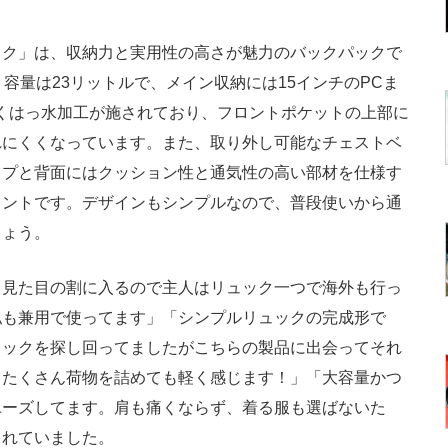
ク」は、収納力と実用性の高さが魅力のバックパックで
ンチ、容量は23リットルで、メイン収納には15インチのPCま
くはっ水加工が施されており、フロントポケットの上部に
れにくくなっています。また、取り外し可能なチェストベ
ップと背面にはクッション性と通気性の高い部材を仕様す
イントです。デザインもシンプルなので、普段使いから通
しょう。
見た目の割に入るので主人はリュック一つで海外も行っ
私も兼用で使ってます」「シンプルリュックの完成形で
ュックを探し回ってましたがこちらの製品に出会ってそれ
、たくさん荷物を詰めても軽く感じます！」「大容量かつ
ユーズしてます。肩も痛くならず、着る服も選ばないた
られていました。