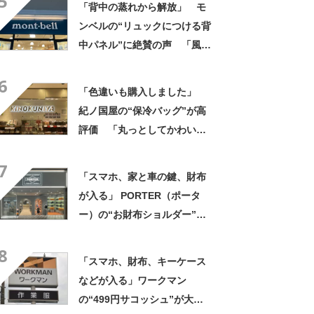
5
「背中の蒸れから解放」 モ
る」「3つ目です」
ンベルの“リュックにつける背
中パネル”に絶賛の声 「風の
抜けが良い！」「ここまで快
6
適になるとは」
「色違いも購入しました」
紀ノ国屋の“保冷バッグ”が高
評価 「丸っとしてかわいい
と職場の人から好評」「折り
7
たたみ傘やペットボトルも
「スマホ、家と車の鍵、財布
楽々入る」
が入る」 PORTER（ポータ
ー）の“お財布ショルダー”が
好評！ 「もうこれ以外使えな
8
い」「悩んでないでさっさと
「スマホ、財布、キーケース
買えばよかった」の声
などが入る」ワークマン
の“499円サコッシュ”が大人