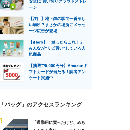
安全に 買い切りクラウドストレ
門メディア
建設×テクノロジーの最前線
ージ
【注目】地下鉄の駅で一番涼し
い場所？まさかの場所にメッセ
ージ広告が登場
【iHerb】「迷ったらこれ！」
みんなが"リピ買い"している人
気商品
【抽選で5,000円分】Amazonギ
フトカードが当たる！読者アン
ケート実施中
「バッグ」のアクセスランキング
1
「通勤用に買ったけど、めち