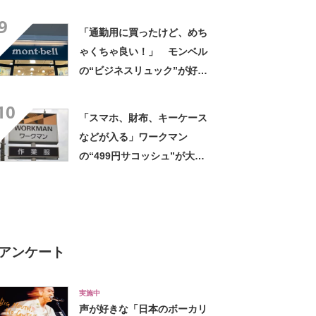
気 「60分電車に揺られ購
9
入」「安くて使い勝手がい
「通勤用に買ったけど、めち
い」「2つも買いました」
ゃくちゃ良い！」 モンベル
の“ビジネスリュック”が好
評 「615グラムで軽い」
10
「たくさん入る」「満員電車
「スマホ、財布、キーケース
に乗りやすくなった」
などが入る」ワークマン
の“499円サコッシュ”が大人
気 「60分電車に揺られ購
入」「安くて使い勝手がい
い」「2つも買いました」
アンケート
実施中
声が好きな「日本のボーカリ