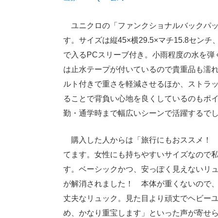
ユニクロの「ファンクショナルバックパッ
す。サイズは縦45×横29.5×マチ15.8セ
で入るPCスリーブ付き。小雨程度の水を弾
は止水テープが付いているので貴重品も濡
ルト付きで重さを軽減させるほか、ストラ
ることで背負い心地を良くしているのもポ
勤・通学時まで幅広いシーンで活躍するで
購入した人からは「旅行にもおススメ！ 
てます。女性にも持ちやすいサイズなので
す。ベーシックかつ、安っぽく見えないリ
が解消されました！ 本体が重くないので
丈夫なリュック。見た目より頑丈でヘビー
め、かなり重宝します」といった声が寄せ