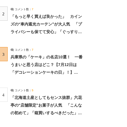
コメント数：
7
2
「もっと早く買えば良かった」 カイン
ズの“車内遮光カーテン”が大人気 「プ
ライバシーも保てて安心」「ぐっすり眠
れました」（2/2） | ライフ ねとらぼリ
サーチ：2ページ目
コメント数：
7
3
兵庫県の「ケーキ」の名店10選！ 一番
うまいと思う店はどこ？【7月12日は
「デコレーションケーキの日」！】
（2/4） | 兵庫県 ねとらぼリサーチ：2ペ
ージ目
コメント数：
5
4
「北海道土産としてもセンス抜群」六花
亭の“店舗限定”お菓子が人気 「こんな
の初めて」「箱買いするべきだった」
（1/2） | 北海道 ねとらぼリサーチ