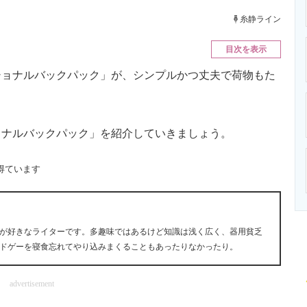
ニクス専門サイト
電子設計の基本と応用
エネルギーの専
糸静ライン
目次を表示
ョナルバックパック」が、シンプルかつ丈夫で荷物もた
ナルバックパック」を紹介していきましょう。
得ています
が好きなライターです。多趣味ではあるけど知識は浅く広く、器用貧乏
onやパラドゲーを寝食忘れてやり込みまくることもあったりなかったり。
advertisement