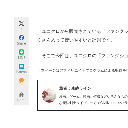
モノづくり技術者専門サイト
エレクトロ
X
ユニクロから販売されている「ファンクシ
ちょっと気になるネットの話題
くさん入って使いやすいと評判です。
Share
そこで今回は、ユニクロの「ファンクショ
LINE
※本ページはアフィリエイトプログラムによる収益を
hatena
0
筆者：糸静ライン
漫画、ゲーム、映画、特撮などいろんなもの
Home
な魔法剣士タイプ。一方でCivilizati