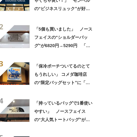
ゃくちゃ良い！」 モンベル
の“ビジネスリュック”が好
評 「615グラムで軽い」
2
「たくさん入る」「満員電車
「5個も買いました」 ノース
に乗りやすくなった」
フェイスの“ショルダーバッ
グ”が6820円→5290円 「長
財布も入る」「収納力◎」
3
「お出かけにはこれ一択」
「保冷ポーチついてるのとて
もうれしい」 コメダ珈琲店
の“限定バッグセット”に「ペ
ットボトルを2本突っ込んで出
4
かける」「アイス買って持ち
「持っているバッグで1番使い
帰りやすそう」の声
やすい」 ノースフェイス
の“大人気トートバッグ”が
9460円→7004円 「軽くて大
容量」「オンもオフも使え