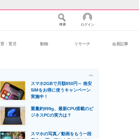
検索
ログイン
教育・育児
動物
リサーチ
会員記事
バイスの未来
好きが集まる 比べて選べる
- PR -
スマホ2GBで月額850円～ 格安
コミュニティ
マーケ×ITの今がよく分かる
SIMをお得に使うキャンペーン
実施中！
重量約999g、最新CPU搭載のビ
・活用を支援
ジネスPCの実力は？
スマホの写真／動画をもう一段