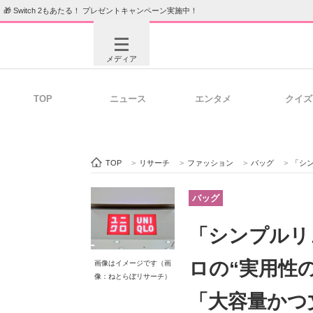
🎁 Switch 2もあたる！ プレゼントキャンペーン実施中！
メディア
TOP
ニュース
エンタメ
クイズ
注目記事を集めた総合ページ
ITの今
TOP
>
リサーチ
>
ファッション
>
バッグ
>
「シンプ
ビジネスと働き方のヒント
AI活用
バッグ
「シンプルリ
ITエンジニア向け専門サイト
企業向けI
ロの“実用性
画像はイメージです（画
像：ねとらぼリサーチ）
「大容量かつ