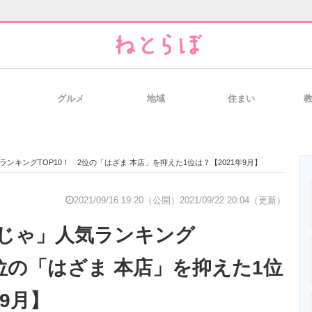
グルメ
地域
住まい
と未来を見通す
スマホと通信の最新トレンド
進化するPCとデ
ンキングTOP10！ 2位の「はざま 本店」を抑えた1位は？【2021年9月】
のいまが分かる
企業ITのトレンドを詳説
経営リーダーの
2021/09/16 19:20（公開）
2021/09/22 20:04（更新）
じゃ」人気ランキング
T製品の総合サイト
IT製品の技術・比較・事例
製造業のIT導入
2位の「はざま 本店」を抑えた1位
年9月】