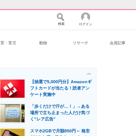
検索
ログイン
教育・育児
動物
リサーチ
会員記事
バイスの未来
好きが集まる 比べて選べる
- PR -
【抽選で5,000円分】Amazonギ
コミュニティ
マーケ×ITの今がよく分かる
フトカードが当たる！読者アン
ケート実施中
「歩くだけで汗が…！」→ある
・活用を支援
場所で立ち止まった人だけ気づ
く“レア広告”
スマホ2GBで月額850円～ 格安