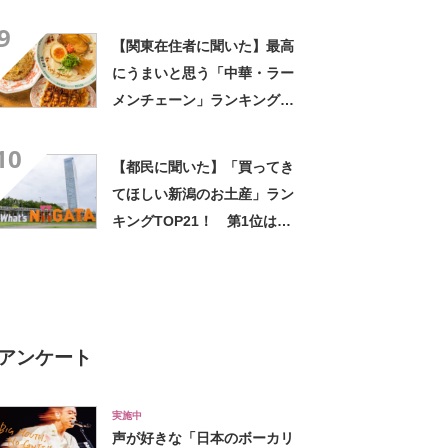
TOP18！ 第1位は「めんつ
9
ゆ（ヤマキ）」【2026年最新
【関東在住者に聞いた】最高
調査結果】
にうまいと思う「中華・ラー
メンチェーン」ランキング
TOP23！ 第1位は「一風
10
堂」【2026年最新調査結果】
【都民に聞いた】「買ってき
てほしい新潟のお土産」ラン
キングTOP21！ 第1位は
「笹だんご（田中屋本店）」
【2026年最新調査結果】
アンケート
実施中
声が好きな「日本のボーカリ