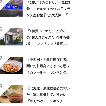
5
「1袋だけのつもりが一気に3
しい！」
袋」 カルディの“598円フラ
ンス産お菓子”が大人気 「デ
パ地下スイーツに負けぬ美味
6
しさ」「飲み物の相棒にバッ
「6個買い占めた」セブン
チリ」【実食レビュー】
の“超人気アイス”が今年も登
場 「シャリシャリ濃厚」
「ちょーーーうまい」「箱で
7
欲しいよこれ」「喫茶店で出
【中四国・九州沖縄在住者に
てきてもおかしくない」
聞いた】最高にうまいと思う
「カレールー」ランキング
TOP23！ 第1位は「ジャワ
8
カレー（ハウス食品）」
【北海道・東北在住者に聞い
【2026年最新調査結果】
た】家に常備しておきたい
「めんつゆ」ランキング