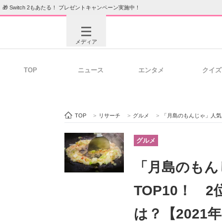
🎁 Switch 2もあたる！ プレゼントキャンペーン実施中！
メディア
TOP
ニュース
エンタメ
クイズ
注目記事を集めた総合ページ
ITの今
TOP
>
リサーチ
>
グルメ
>
「月島のもんじゃ」人気ラ
ビジネスと働き方のヒント
AI活用
グルメ
「月島のもん
ITエンジニア向け専門サイト
企業向けI
TOP10！ 
は？【2021