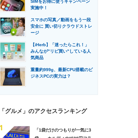
SIMをお得に使うキャンペーン
門メディア
建設×テクノロジーの最前線
実施中！
スマホの写真／動画をもう一段
安全に 買い切りクラウドストレ
ージ
【iHerb】「迷ったらこれ！」
みんなが"リピ買い"している人
気商品
重量約999g、最新CPU搭載のビ
ジネスPCの実力は？
「グルメ」のアクセスランキング
1
「1袋だけのつもりが一気に3