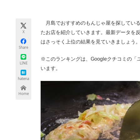
モノづくり技術者専門サイト
エレクトロ
月島でおすすめのもんじゃ屋を探している人
X
たお店を紹介していきます。最新データを
ちょっと気になるネットの話題
はさっそく上位の結果を見ていきましょう
Share
※このランキングは、Googleクチコミの
LINE
います。
hatena
Home