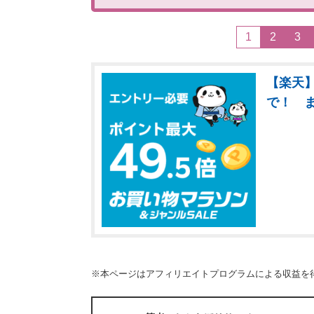
1
2
3
【楽天】
で！ 
※本ページはアフィリエイトプログラムによる収益を