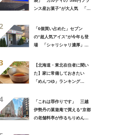
袋」 カルディの“598円フラ
ンス産お菓子”が大人気 「デ
パ地下スイーツに負けぬ美味
2
しさ」「飲み物の相棒にバッ
「6個買い占めた」セブン
チリ」【実食レビュー】
の“超人気アイス”が今年も登
場 「シャリシャリ濃厚」
「ちょーーーうまい」「箱で
3
欲しいよこれ」「喫茶店で出
【北海道・東北在住者に聞い
てきてもおかしくない」
た】家に常備しておきたい
「めんつゆ」ランキング
TOP18！ 第1位は「めんつ
4
ゆ（ヤマキ）」【2026年最新
「これは罪作りです」 三越
調査結果】
伊勢丹の菓遊庵で買える“京都
の老舗料亭が作るちりめんナ
ッツ”が人気！ 「オシャレな
味！」「甘しょっぱくておい