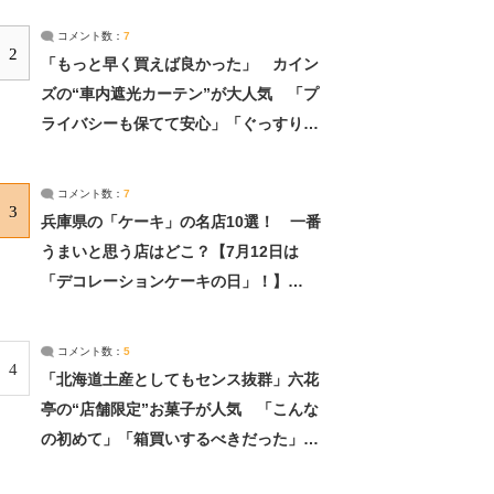
コメント数：
7
2
「もっと早く買えば良かった」 カイン
ズの“車内遮光カーテン”が大人気 「プ
ライバシーも保てて安心」「ぐっすり眠
れました」（2/2） | ライフ ねとらぼリ
サーチ：2ページ目
コメント数：
7
3
兵庫県の「ケーキ」の名店10選！ 一番
うまいと思う店はどこ？【7月12日は
「デコレーションケーキの日」！】
（2/4） | 兵庫県 ねとらぼリサーチ：2ペ
ージ目
コメント数：
5
4
「北海道土産としてもセンス抜群」六花
亭の“店舗限定”お菓子が人気 「こんな
の初めて」「箱買いするべきだった」
（1/2） | 北海道 ねとらぼリサーチ