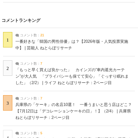
コメントランキング
コメント数：
21
1
一番好きな「韓国の男性俳優」は？【2026年版・人気投票実施
中】 | 芸能人 ねとらぼリサーチ
コメント数：
7
2
「もっと早く買えば良かった」 カインズの“車内遮光カーテ
ン”が大人気 「プライバシーも保てて安心」「ぐっすり眠れま
した」（2/2） | ライフ ねとらぼリサーチ：2ページ目
コメント数：
7
3
兵庫県の「ケーキ」の名店10選！ 一番うまいと思う店はどこ？
【7月12日は「デコレーションケーキの日」！】（2/4） | 兵庫県
ねとらぼリサーチ：2ページ目
コメント数：
5
4