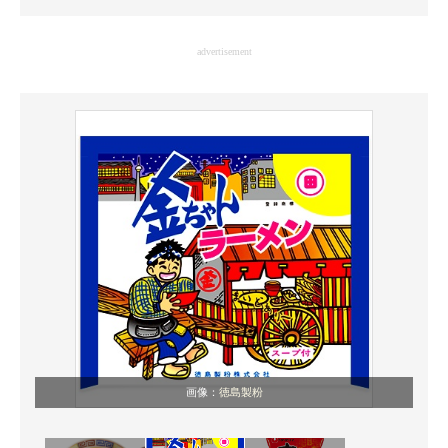
企業向けIT製品の総合サイト
advertisement
IT製品の技術・比較・事例
製造業のIT導入・活用を支援
モノづくり技術者専門サイト
エレクトロニクス専門サイト
電子設計の基本と応用
エネルギーの専門メディア
建設×テクノロジーの最前線
ちょっと気になるネットの話題
画像：
徳島製粉