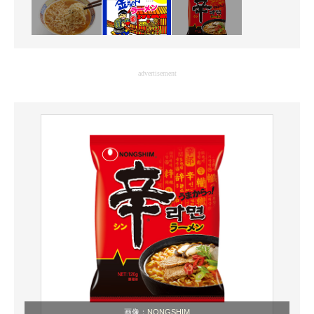
advertisement
画像：
NONGSHIM