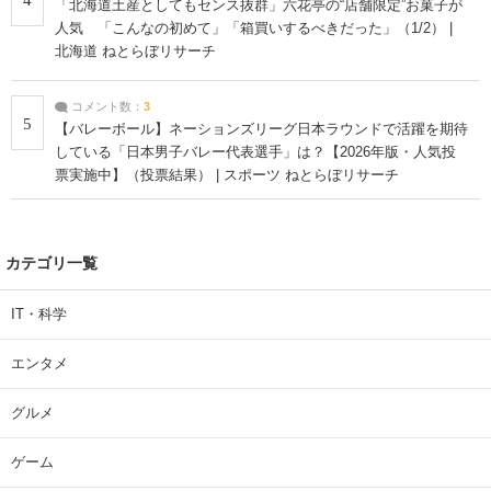
「北海道土産としてもセンス抜群」六花亭の“店舗限定”お菓子が
人気 「こんなの初めて」「箱買いするべきだった」（1/2） |
北海道 ねとらぼリサーチ
コメント数：
3
5
【バレーボール】ネーションズリーグ日本ラウンドで活躍を期待
している「日本男子バレー代表選手」は？【2026年版・人気投
票実施中】（投票結果） | スポーツ ねとらぼリサーチ
カテゴリ一覧
IT・科学
エンタメ
グルメ
ゲーム