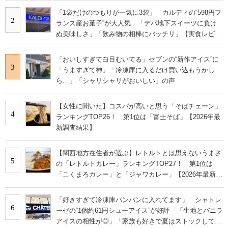
「1袋だけのつもりが一気に3袋」 カルディの“598円フ
2
ランス産お菓子”が大人気 「デパ地下スイーツに負け
ぬ美味しさ」「飲み物の相棒にバッチリ」【実食レビュ
ー】
「おいしすぎて白目むいてる」セブンの“新作アイス”に
3
「うますぎて神」「冷凍庫に入るだけ買い込もうかし
ら…」「シャリシャリがおいしい」の声
【女性に聞いた】コスパが高いと思う「そばチェーン」
4
ランキングTOP26！ 第1位は「富士そば」【2026年最
新調査結果】
【関西地方在住者が選ぶ】レトルトとは思えないうまさ
5
の「レトルトカレー」ランキングTOP27！ 第1位は
「こくまろカレー」と「ジャワカレー」【2026年最新調
査結果】
「好きすぎて冷凍庫パンパンに入れてます」 シャトレ
6
ーゼの“1個約61円シューアイス”が好評 「生地とバニラ
アイスの相性が◎」「家族も好きで夏はストックして