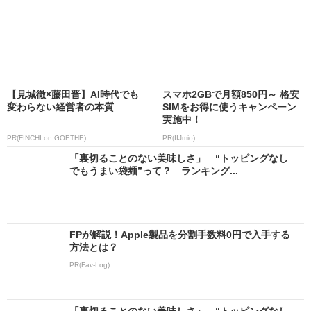
【見城徹×藤田晋】AI時代でも
スマホ2GBで月額850円～ 格安
変わらない経営者の本質
SIMをお得に使うキャンペーン
実施中！
PR(FINCHI on GOETHE)
PR(IIJmio)
「裏切ることのない美味しさ」 “トッピングなし
でもうまい袋麺”って？ ランキング...
FPが解説！Apple製品を分割手数料0円で入手する
方法とは？
PR(Fav-Log)
「裏切ることのない美味しさ」 “トッピングなし