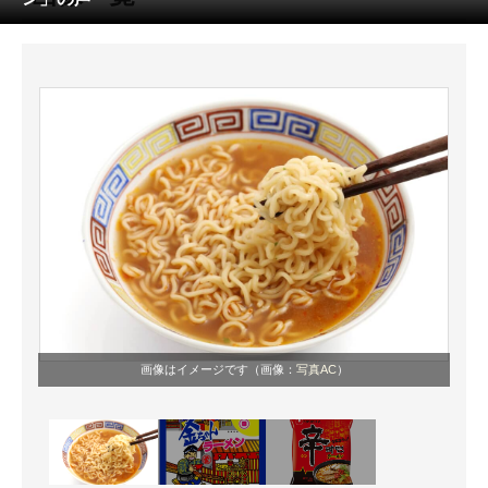
ITの今と未来を見通す
スマホと通信の最新トレンド
進化するPCとデバイスの未来
好きが集まる 比べて選べる
ビジネスと働き方のヒント
AI活用のいまが分かる
企業ITのトレンドを詳説
画像はイメージです（画像：
写真AC
）
経営リーダーのコミュニティ
マーケ×ITの今がよく分かる
ITエンジニア向け専門サイト