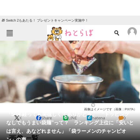
🎁 Switch 2もあたる！ プレゼントキャンペーン実施中！
ねとらぼメニュー
TOP
ニュース
エンタメ
クイズ
グルメ
地域
住まい
教育・育児
動物
リサーチ
グルメ
2026/02/11 13:20（公開）
画像はイメージです（画像：PIXTA）
会員記事
「50年経っても美味しくてありがとう」 “トッピング
X
Share
LINE
hatena
0
なしでもうまい袋麺”って？ ランキング上位に「安いと
メディア
は言え、あなどれません」「袋ラーメンのチャンピオ
画像一覧
ン」の声
注目記事を集めた総合ページ