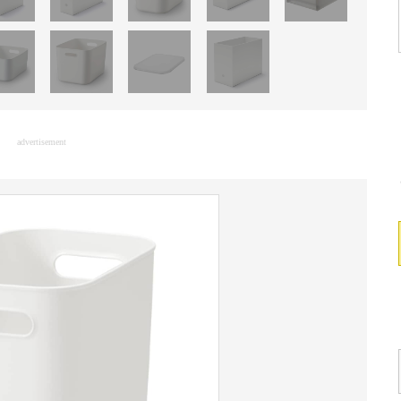
advertisement