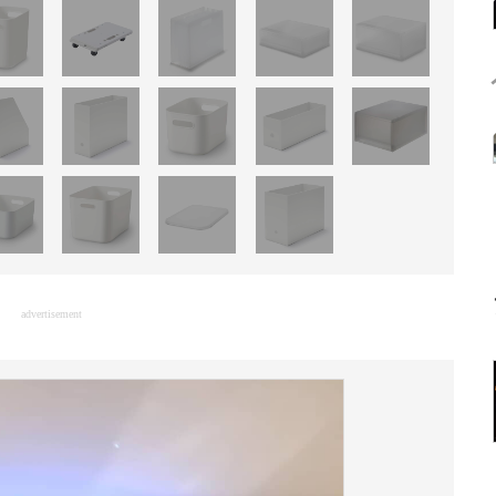
advertisement