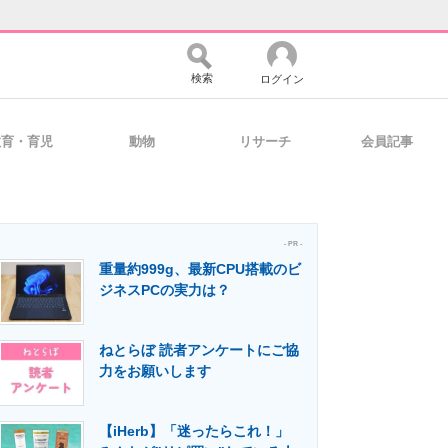
検索
ログイン
教育・育児
動物
リサーチ
会員記事
バイスの未来
好きが集まる 比べて選べる
- PR -
重量約999g、最新CPU搭載のビ
コミュニティ
マーケ×ITの今がよく分かる
ジネスPCの実力は？
ねとらぼ 読者アンケートにご協
・活用を支援
力をお願いします
【iHerb】「迷ったらこれ！」