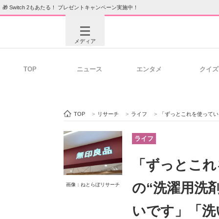
🎁 Switch 2もあたる！ プレゼントキャンペーン実施中！
メディア
TOP
ニュース
エンタメ
クイズ
注目記事を集めた総合ページ
ITの今
TOP
>
リサーチ
>
ライフ
>
「ずっとこれを使っています
ビジネスと働き方のヒント
AI活用
ライフ
「ずっとこれ
ITエンジニア向け専門サイト
企業向けI
の“洗濯用洗
画像：ねとらぼリサーチ
いです」「洗