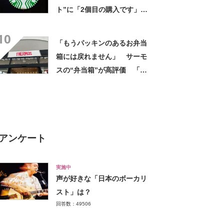
ト”に「2個目の購入です」
「夏らしく涼しげ、そして軽
10
い」「店舗で見つけて即購入
「もうパッキンのあるお弁当
しちゃいました」の声
箱には戻れません」 サーモ
スの“弁当箱”が高評価 「想
像以上に洗いやすい」「ご飯
もへばりつかない」
アンケート
実施中
声が好きな「日本のボーカリ
スト」は？
回答数：49506