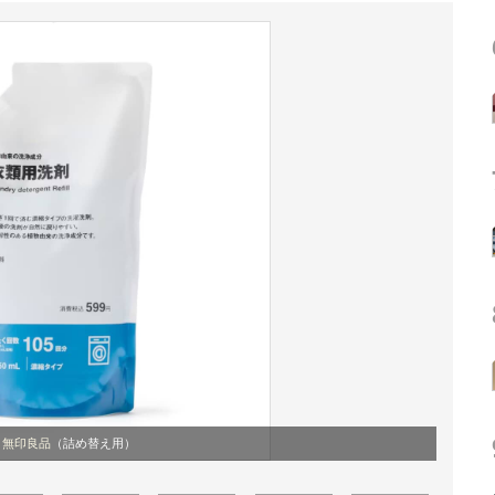
：無印良品
（詰め替え用）