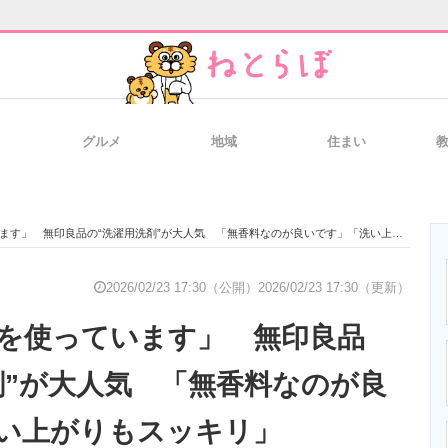
グルメ
地域
住まい
と未来を見通す
スマホと通信の最新トレンド
進化するPCとデ
」 無印良品の“洗濯用洗剤”が大人気 「無香料なのが良いです」「洗い上がりもスッキリ」
のいまが分かる
企業ITのトレンドを詳説
経営リーダーの
2026/02/23 17:30（公開）
2026/02/23 17:30（更新）
を使っています」 無印良品
T製品の総合サイト
IT製品の技術・比較・事例
製造業のIT導入
剤”が大人気 「無香料なのが良
い上がりもスッキリ」