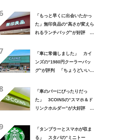
像以上に洗いやすい」「ご飯
6
もへばりつかない」
「もっと早くに出会いたかっ
た」無印良品の“高さが変えら
れるランチバッグ”が好評
「スープジャー＋おにぎりに
7
最適」「洗替にリピートで
「車に常備しました」 カイ
す」
ンズの“1980円クーラーバッ
グ”が評判 「ちょうどいい大
きさ」「保冷剤を止めるベル
8
トが良い」
「車のバーにぴったりだっ
た」 3COINSの“スマホ＆ド
リンクホルダー”が大好評
「ドリンクホルダーが二つあ
9
って便利」「もっと早く買え
「タンブラーとスマホが収ま
ばよかった」
る」 スタバの“ミニトー