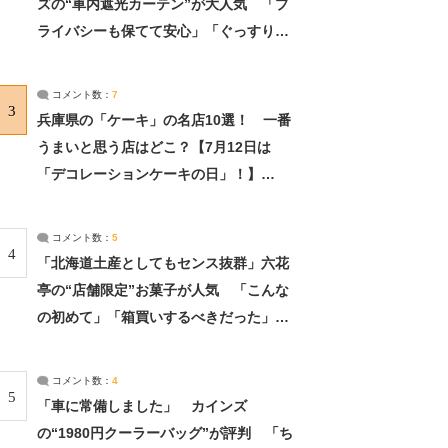
ズの“車内遮光カーテン”が大人気 「プ
ライバシーも保てて安心」「ぐっすり眠
れました」（2/2） | ライフ ねとらぼリ
サーチ：2ページ目
コメント数：
7
3
兵庫県の「ケーキ」の名店10選！ 一番
うまいと思う店はどこ？【7月12日は
「デコレーションケーキの日」！】
（2/4） | 兵庫県 ねとらぼリサーチ：2ペ
ージ目
コメント数：
5
4
「北海道土産としてもセンス抜群」六花
亭の“店舗限定”お菓子が人気 「こんな
の初めて」「箱買いするべきだった」
（1/2） | 北海道 ねとらぼリサーチ
コメント数：
4
5
「車に常備しました」 カインズ
の“1980円クーラーバッグ”が評判 「ち