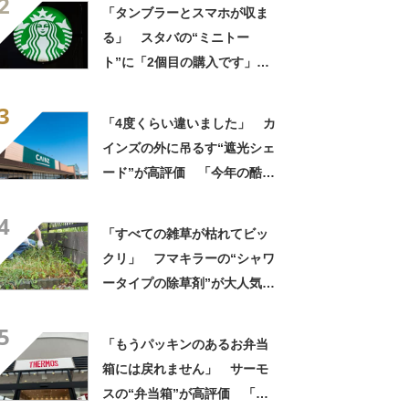
2
って便利」「もっと早く買え
「タンブラーとスマホが収ま
ばよかった」
る」 スタバの“ミニトー
ト”に「2個目の購入です」
「夏らしく涼しげ、そして軽
3
い」「店舗で見つけて即購入
「4度くらい違いました」 カ
しちゃいました」の声
インズの外に吊るす“遮光シェ
ード”が高評価 「今年の酷暑
にも活躍」「風通しもよくし
4
っかり遮光」の声
「すべての雑草が枯れてビッ
クリ」 フマキラーの“シャワ
ータイプの除草剤”が大人気
「2回目の購入」「コスパめっ
5
ちゃいい」
「もうパッキンのあるお弁当
箱には戻れません」 サーモ
スの“弁当箱”が高評価 「想