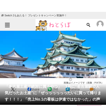
🎁 Switch 2もあたる！ プレゼントキャンペーン実施中！
ねとらぼメニュー
TOP
ニュース
エンタメ
クイズ
グルメ
地域
住まい
教育・育児
動物
リサーチ
愛知県
2026/02/26 15:30（公開）
画像はイメージです（画像：PIXTA）
会員記事
「名古屋土産で絶対に買うやつ」 1月に“名古屋駅で人
X
Share
LINE
hatena
0
気だったお土産”に「ぜっっっっっったいに買って帰りま
メディア
す！！！」「売上No.1の看板は伊達ではなかった」の声
目次を表示
注目記事を集めた総合ページ