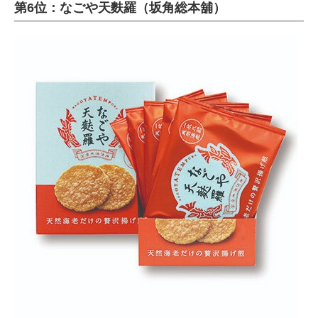
第6位：なごや天麩羅（坂角総本舖）