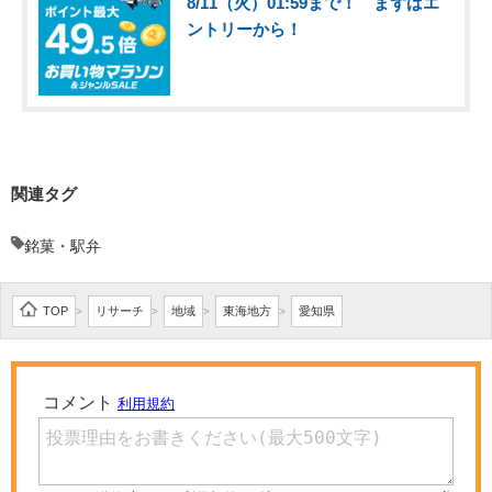
8/11（火）01:59まで！ まずはエ
ントリーから！
関連タグ
銘菓・駅弁
TOP
リサーチ
地域
東海地方
愛知県
>
>
>
>