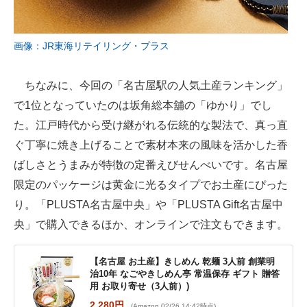
画像：JR東海リテイリング・プラス
ちなみに、今回の「名古屋駅の人気土産ランキング」
で1位となっていたのは坂角総本舖の「ゆかり」でし
た。江戸時代から受け継がれる伝統的な製法で、真っ直
ぐ丁寧に焼き上げることで素材本来の風味を活かした香
ばしさとうまみが特徴の定番えびせんべいです。名古屋
限定のパッケージは黄金に光るタイプでお土産にぴった
り。「PLUSTA名古屋中央」や「PLUSTA Gift名古屋中
央」で購入できるほか、オンラインで注文もできます。
【名古屋 お土産】きしめん 乾麺 3人前 創業明
治10年 なごやきしめん亭 常温保存 ギフト 贈答
用 お取り寄せ（3人前）)
2,280円
(Amazon 02/26 14:42時点)