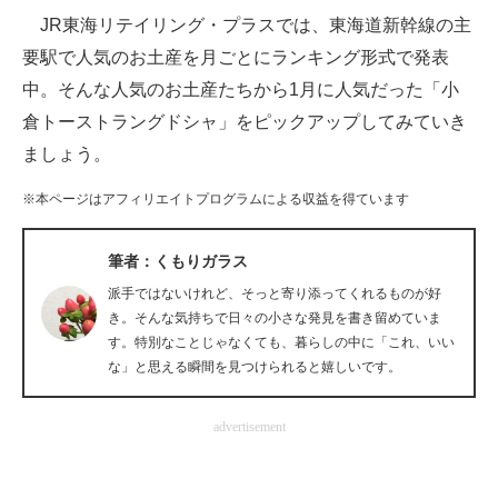
JR東海リテイリング・プラスでは、東海道新幹線の主
ITの今と未来を見通す
要駅で人気のお土産を月ごとにランキング形式で発表
中。そんな人気のお土産たちから1月に人気だった「小
スマホと通信の最新トレンド
倉トーストラングドシャ」をピックアップしてみていき
進化するPCとデバイスの未来
ましょう。
好きが集まる 比べて選べる
※本ページはアフィリエイトプログラムによる収益を得ています
ビジネスと働き方のヒント
筆者：くもりガラス
AI活用のいまが分かる
派手ではないけれど、そっと寄り添ってくれるものが好
き。そんな気持ちで日々の小さな発見を書き留めていま
企業ITのトレンドを詳説
す。特別なことじゃなくても、暮らしの中に「これ、いい
な」と思える瞬間を見つけられると嬉しいです。
経営リーダーのコミュニティ
advertisement
マーケ×ITの今がよく分かる
ITエンジニア向け専門サイト