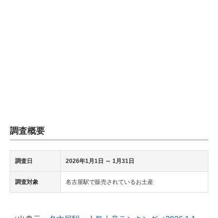
企業向けIT製品の総合サイト
IT製品の技術・比較・事例
製造業のIT導入・活用を支援
モノづくり技術者専門サイト
エレクトロニクス専門サイト
電子設計の基本と応用
調査概要
エネルギーの専門メディア
建設×テクノロジーの最前線
調査日
2026年1月1日 ～ 1月31日
ちょっと気になるネットの話題
調査対象
名古屋駅で販売されているお土産