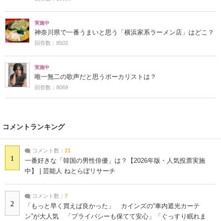
実施中
神奈川県で一番うまいと思う「横浜家系ラーメン店」はどこ？
回答数：8502
実施中
唯一無二の歌声だと思うボーカリストは？
回答数：8069
コメントランキング
コメント数：
21
1
一番好きな「韓国の男性俳優」は？【2026年版・人気投票実施
中】 | 芸能人 ねとらぼリサーチ
コメント数：
7
2
「もっと早く買えば良かった」 カインズの“車内遮光カーテ
ン”が大人気 「プライバシーも保てて安心」「ぐっすり眠れま