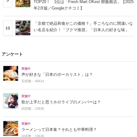
TOP20！ 1位は「Fresh Mart OKest 餅飯殿店」【2025
年2月版／Googleクチコミ】
「京都で絶品和食がこの価格？」手ごろなのに間違いな
10
い名店を紹介！「ブクマ推奨」「日本人の好きな味」
アンケート
実施中
声が好きな「日本のボーカリスト」は？
回答数：49414
実施中
歌が上手だと思うホロライブのメンバーは？
回答数：23836
実施中
ラーメンって日本食？それとも中華料理？
回答数：19630