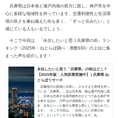
兵庫県は日本海と瀬戸内海の双方に面し、神戸市を中
ITの今と未来を見通す
心に多様な地域性を持っています。交通利便性と生活環
境の良さを兼ね備えた街も多く、「ずっと住みたい」と
スマホと通信の最新トレンド
感じている人もいるでしょう。
進化するPCとデバイスの未来
そこで今回は、「永住したいと思う兵庫県の街」ラン
好きが集まる 比べて選べる
キング（2025年・ねとらぼ調べ・票数930）の上位に集
まった声を紹介します！
ビジネスと働き方のヒント
AI活用のいまが分かる
永住したいと思う「兵庫県」の街はどこ？
【2025年版・人気投票実施中】 | 兵庫県 ね
企業ITのトレンドを詳説
とらぼリサーチ
近畿地方の西側に位置し、さまざまな表情を持っ
経営リーダーのコミュニティ
ている「兵庫県」。北は日本海、南は瀬戸内海に面
し、日本を代表する港湾都市のひとつである神戸市
を有するほか、六甲山や淡路島といった自然や、歴
マーケ×ITの今がよく分かる
史・文化といった魅力も豊富な県として知られてい
ます。 そこで今回は、「永住したい兵庫の街
ITエンジニア向け専門サイト
は？」というアンケートを実施します。あ…