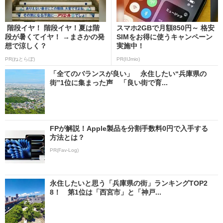
階段イヤ！ 階段イヤ！夏は階
スマホ2GBで月額850円～ 格安
段が暑くてイヤ！ →まさかの発
SIMをお得に使うキャンペーン
想で涼しく？
実施中！
PR(ねとらぼ)
PR(IIJmio)
「全てのバランスが良い」 永住したい“兵庫県の
街”1位に集まった声 「良い街で育...
FPが解説！Apple製品を分割手数料0円で入手する
方法とは？
PR(Fav-Log)
永住したいと思う「兵庫県の街」ランキングTOP2
8！ 第1位は「西宮市」と「神戸...