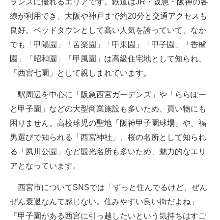
ランスに優れるエリアです。鉄道はJR・阪急・阪神の各
線が利用でき、大阪や神戸まで約20分と交通アクセスも
良好。ベッドタウンとして高い人気を誇っていて、なか
でも「甲陽園」「苦楽園」「甲東園」「甲子園」「香櫨
園」「昭和園」「甲風園」は高級住宅地として知られ、
「西宮七園」として親しまれています。
駅周辺を中心に「阪急西宮ガーデンズ」や「ららぽー
と甲子園」などの大型商業施設も多いため、買い物にも
困りません。高校球児の聖地「阪神甲子園球場」や、福
男選びで知られる「西宮神社」、桜の名所として知られ
る「夙川公園」など観光名所も多いため、魅力的なエリ
アとなっています。
西宮市についてSNSでは「ずっと住んでるけど、ぜん
ぜん衰退なんて感じない。住みやすい良い街だよね」
「甲子園がある西宮に引っ越したいという気持ちはすご