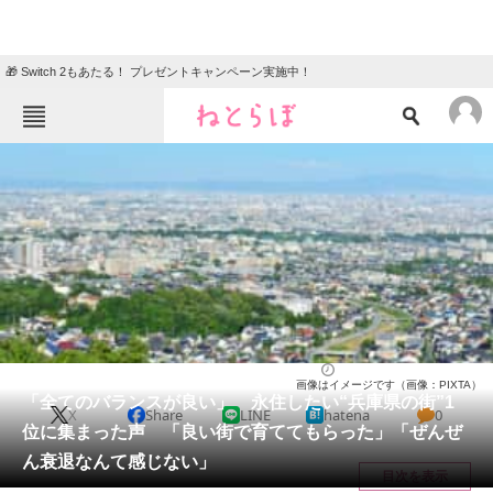
🎁 Switch 2もあたる！ プレゼントキャンペーン実施中！
ねとらぼメニュー
TOP
ニュース
エンタメ
クイズ
グルメ
地域
住まい
教育・育児
動物
リサーチ
兵庫県
2026/03/02 17:00（公開）
画像はイメージです（画像：PIXTA）
会員記事
「全てのバランスが良い」 永住したい“兵庫県の街”1
X
Share
LINE
hatena
0
位に集まった声 「良い街で育ててもらった」「ぜんぜ
メディア
ん衰退なんて感じない」
目次を表示
注目記事を集めた総合ページ