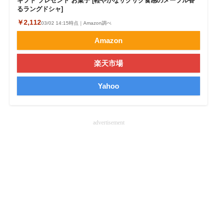
ギフト プレゼント お菓子 [軽やかなサクサク食感のメープル香
るラングドシャ]
￥2,112
03/02 14:15時点｜Amazon調べ
Amazon
楽天市場
Yahoo
advertisement