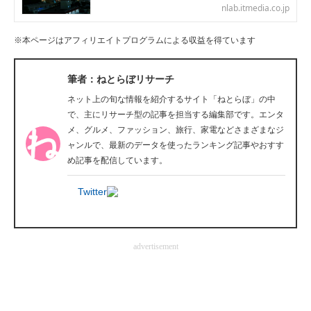
nlab.itmedia.co.jp
企業向けIT製品の総合サイト
※本ページはアフィリエイトプログラムによる収益を得ています
IT製品の技術・比較・事例
製造業のIT導入・活用を支援
筆者：ねとらぼリサーチ
ネット上の旬な情報を紹介するサイト「ねとらぼ」の中
モノづくり技術者専門サイト
で、主にリサーチ型の記事を担当する編集部です。エンタ
メ、グルメ、ファッション、旅行、家電などさまざまなジ
エレクトロニクス専門サイト
ャンルで、最新のデータを使ったランキング記事やおすす
め記事を配信しています。
電子設計の基本と応用
Twitter
エネルギーの専門メディア
建設×テクノロジーの最前線
advertisement
ちょっと気になるネットの話題