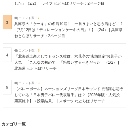
した」（2/2） | ライフ ねとらぼリサーチ：2ページ目
コメント数：
7
3
兵庫県の「ケーキ」の名店10選！ 一番うまいと思う店はどこ？
【7月12日は「デコレーションケーキの日」！】（2/4） | 兵庫県
ねとらぼリサーチ：2ページ目
コメント数：
5
4
「北海道土産としてもセンス抜群」六花亭の“店舗限定”お菓子が
人気 「こんなの初めて」「箱買いするべきだった」（1/2） |
北海道 ねとらぼリサーチ
コメント数：
3
5
【バレーボール】ネーションズリーグ日本ラウンドで活躍を期待
している「日本男子バレー代表選手」は？【2026年版・人気投
票実施中】（投票結果） | スポーツ ねとらぼリサーチ
カテゴリ一覧