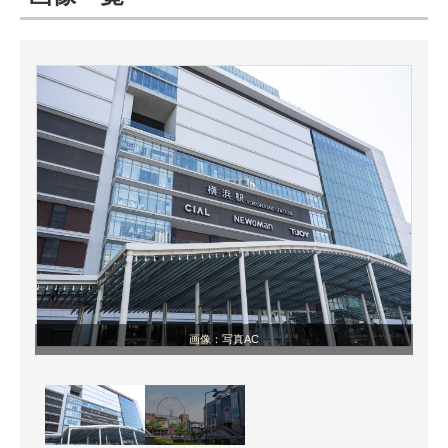
ITの今と未来を見通す
スマホと通信の最新トレンド
進化するPCとデバイスの未来
好きが集まる 比べて選べる
ビジネスと働き方のヒント
AI活用のいまが分かる
企業ITのトレンドを詳説
画像：写真AC
経営リーダーのコミュニティ
マーケ×ITの今がよく分かる
ITエンジニア向け専門サイト