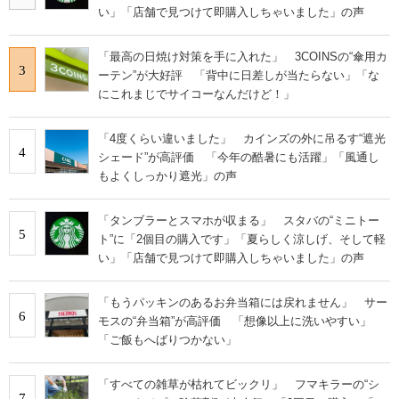
い」「店舗で見つけて即購入しちゃいました」の声
「最高の日焼け対策を手に入れた」 3COINSの“傘用カ
3
ーテン”が大好評 「背中に日差しが当たらない」「な
にこれまじでサイコーなんだけど！」
「4度くらい違いました」 カインズの外に吊るす“遮光
4
シェード”が高評価 「今年の酷暑にも活躍」「風通し
もよくしっかり遮光」の声
「タンブラーとスマホが収まる」 スタバの“ミニトー
5
ト”に「2個目の購入です」「夏らしく涼しげ、そして軽
い」「店舗で見つけて即購入しちゃいました」の声
「もうパッキンのあるお弁当箱には戻れません」 サー
6
モスの“弁当箱”が高評価 「想像以上に洗いやすい」
「ご飯もへばりつかない」
「すべての雑草が枯れてビックリ」 フマキラーの“シ
7