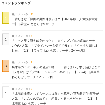
コメントランキング
コメント数：
21
1
一番好きな「韓国の男性俳優」は？【2026年版・人気投票実施
中】 | 芸能人 ねとらぼリサーチ
コメント数：
7
2
「もっと早く買えば良かった」 カインズの“車内遮光カーテ
ン”が大人気 「プライバシーも保てて安心」「ぐっすり眠れま
した」（2/2） | ライフ ねとらぼリサーチ：2ページ目
コメント数：
7
3
兵庫県の「ケーキ」の名店10選！ 一番うまいと思う店はどこ？
【7月12日は「デコレーションケーキの日」！】（2/4） | 兵庫県
ねとらぼリサーチ：2ページ目
コメント数：
5
4
「北海道土産としてもセンス抜群」六花亭の“店舗限定”お菓子が
人気 「こんなの初めて」「箱買いするべきだった」（1/2） |
北海道 ねとらぼリサーチ