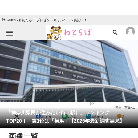
🎁 Switch 2もあたる！ プレゼントキャンペーン実施中！
ねとらぼメニュー
TOP
ニュース
エンタメ
クイズ
グルメ
地域
住まい
教育・育児
動物
リサーチ
ライフ
2026/03/07 18:50（公開）
画像：写真AC
会員記事
「神奈川県民が住みたい街（駅）」ランキング
X
Share
LINE
hatena
0
TOP20！ 第1位は「横浜」【2026年最新調査結果】
メディア
画像一覧
注目記事を集めた総合ページ