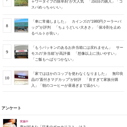
ャワータイプの除草剤”が大人気 「2回目の購入」「コ
スパめっちゃいい」
「車に常備しました」 カインズの“1980円クーラーバ
8
ッグ”が評判 「ちょうどいい大きさ」「保冷剤を止め
るベルトが良い」
「もうパッキンのあるお弁当箱には戻れません」 サー
9
モスの“弁当箱”が高評価 「想像以上に洗いやすい」
「ご飯もへばりつかない」
「家ではほかのコップを使わなくなりました」 無印良
10
品の“蓋付きマグカップ”が好評 「良すぎて家族分購
入」「朝のコーヒーが昼過ぎまで温かい」
アンケート
実施中
声が好きな「日本のボーカリスト」は？