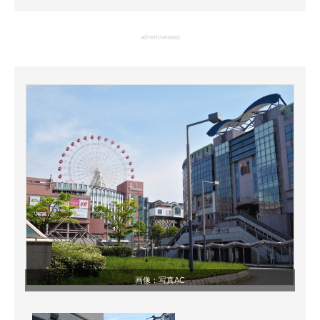
企業向けIT製品の総合サイト
advertisement
IT製品の技術・比較・事例
製造業のIT導入・活用を支援
モノづくり技術者専門サイト
エレクトロニクス専門サイト
電子設計の基本と応用
エネルギーの専門メディア
建設×テクノロジーの最前線
ちょっと気になるネットの話題
画像：写真AC