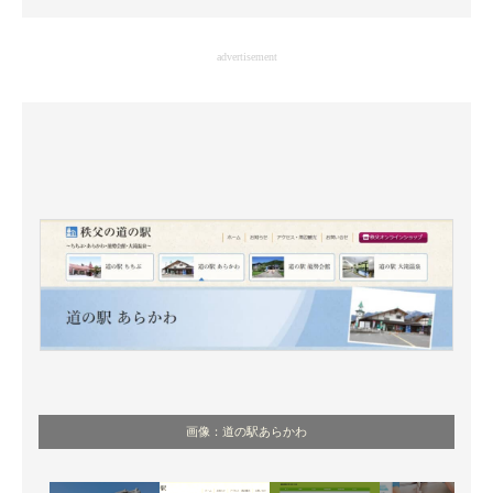
企業向けIT製品の総合サイト
advertisement
IT製品の技術・比較・事例
製造業のIT導入・活用を支援
モノづくり技術者専門サイト
エレクトロニクス専門サイト
電子設計の基本と応用
エネルギーの専門メディア
建設×テクノロジーの最前線
ちょっと気になるネットの話題
画像：道の駅あらかわ