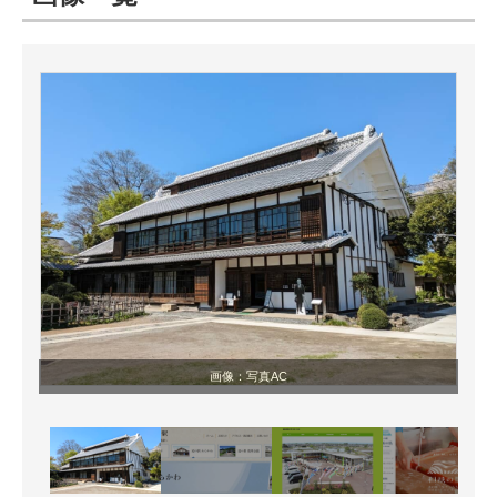
ITの今と未来を見通す
スマホと通信の最新トレンド
進化するPCとデバイスの未来
好きが集まる 比べて選べる
ビジネスと働き方のヒント
AI活用のいまが分かる
企業ITのトレンドを詳説
画像：写真AC
経営リーダーのコミュニティ
マーケ×ITの今がよく分かる
ITエンジニア向け専門サイト