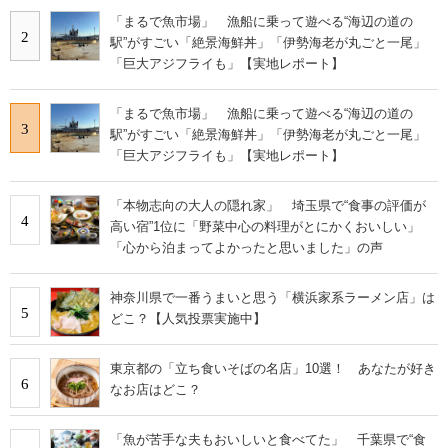
「まるで魚市場」 漁船に乗って遊べる“海辺の道の
2
駅”がすごい「絶景海鮮丼」「伊勢海老が丸ごと一尾」
「巨大アジフライも」【実地レポート】
「まるで魚市場」 漁船に乗って遊べる“海辺の道の
3
駅”がすごい「絶景海鮮丼」「伊勢海老が丸ごと一尾」
「巨大アジフライも」【実地レポート】
「本物志向の大人の隠れ家」 埼玉県で“食事の評価が
4
高い宿”1位に「野菜中心の料理がとにかくおいしい」
「心から泊まってよかったと思いました」の声
神奈川県で一番うまいと思う「横浜家系ラーメン店」は
5
どこ？【人気投票実施中】
東京都の「立ち食いそばの名店」10選！ あなたが好き
6
なお店はどこ？
「魚が苦手な夫もおいしいと食べてた」 千葉県で“食