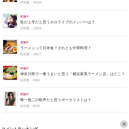
回答数：49328
実施中
歌が上手だと思うホロライブのメンバーは？
回答数：23826
実施中
ラーメンって日本食？それとも中華料理？
回答数：19617
実施中
神奈川県で一番うまいと思う「横浜家系ラーメン店」はどこ？
回答数：8494
実施中
唯一無二の歌声だと思うボーカリストは？
回答数：8039
コメントランキング