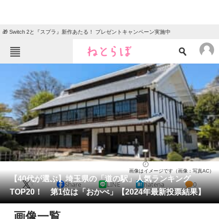
🎁 Switch 2と『スプラ』新作あたる！ プレゼントキャンペーン実施中
ねとらぼメニュー
TOP
ニュース
エンタメ
クイズ
グルメ
地域
住まい
教育・育児
動物
リサーチ
埼玉県
2026/03/05 23:00（公開）
画像はイメージです（画像：写真AC）
会員記事
【40代が選ぶ】埼玉県の「道の駅」人気ランキング
X
Share
LINE
hatena
0
TOP20！ 第1位は「おかべ」【2024年最新投票結果】
メディア
画像一覧
注目記事を集めた総合ページ