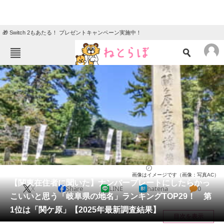
🎁 Switch 2もあたる！ プレゼントキャンペーン実施中！
ねとらぼメニュー
TOP
ニュース
エンタメ
クイズ
グルメ
地域
住まい
教育・育児
動物
リサーチ
岐阜県
2026/03/07 07:30（公開）
画像はイメージです（画像：写真AC）
会員記事
【関東在住者に聞いた】ナンバープレートにしたらかっ
X
Share
LINE
hatena
0
こいいと思う「岐阜県の地名」ランキングTOP29！ 第
メディア
1位は「関ケ原」【2025年最新調査結果】
目次を表示
注目記事を集めた総合ページ