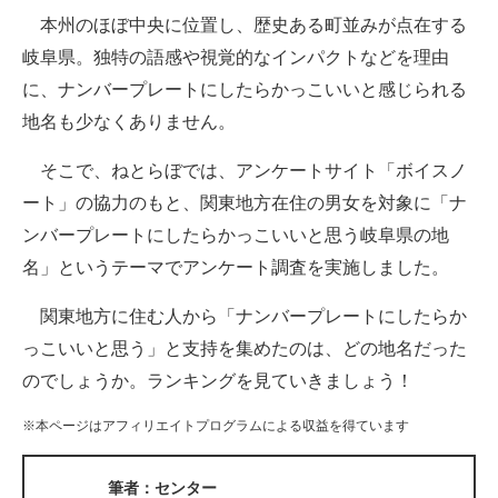
本州のほぼ中央に位置し、歴史ある町並みが点在する
ITの今と未来を見通す
岐阜県。独特の語感や視覚的なインパクトなどを理由
に、ナンバープレートにしたらかっこいいと感じられる
スマホと通信の最新トレンド
地名も少なくありません。
進化するPCとデバイスの未来
そこで、ねとらぼでは、アンケートサイト「ボイスノ
好きが集まる 比べて選べる
ート」の協力のもと、関東地方在住の男女を対象に「ナ
ンバープレートにしたらかっこいいと思う岐阜県の地
ビジネスと働き方のヒント
名」というテーマでアンケート調査を実施しました。
AI活用のいまが分かる
関東地方に住む人から「ナンバープレートにしたらか
企業ITのトレンドを詳説
っこいいと思う」と支持を集めたのは、どの地名だった
のでしょうか。ランキングを見ていきましょう！
経営リーダーのコミュニティ
※本ページはアフィリエイトプログラムによる収益を得ています
マーケ×ITの今がよく分かる
ITエンジニア向け専門サイト
筆者：センター