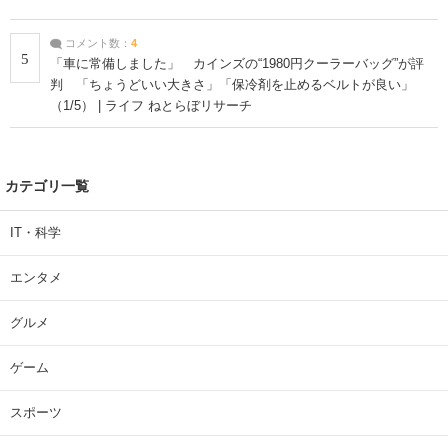
コメント数：
4
5
「車に常備しました」 カインズの“1980円クーラーバッグ”が評
判 「ちょうどいい大きさ」「保冷剤を止めるベルトが良い」
（1/5） | ライフ ねとらぼリサーチ
カテゴリ一覧
IT・科学
エンタメ
グルメ
ゲーム
スポーツ