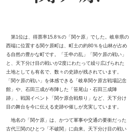
第1位は、得票率15.8％の「関ケ原」でした。岐阜県の
西端に位置する関ケ原町は、町土の約80％を山林が占め
る自然の豊かな町です。「壬申の乱」「関ケ原の戦い」
と、天下分け目の戦いが2度にわたって繰り広げられた
土地としても有名で、数々の史跡が残されています。
「関ケ原の戦い」を体感できる「岐阜関ケ原古戦場記念
館」や、石田三成が布陣した「笹尾山・石田三成陣
跡」、戦国イベント「関ケ原合戦祭り」など、天下分け
目の舞台を今に伝える史跡や催しが充実しています。
地名の「関ケ原」は、かつて軍事や交通の要衝だった
古代三関のひとつ「不破関」に由来。天下分け目の戦い