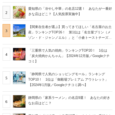
愛知県の「冷やし中華」の名店12選！ あなたが一番好
2
きな店はどこ？【人気投票実施中】
【関東在住者が選ぶ】買ってきてほしい「名古屋のお土
3
産」ランキングTOP26！ 第1位は「名古屋プリン（メ
ゾン・ド・ジャンノエル）」と「小倉トーストチーズケ
ーキ（東海寿）」【2026年最新調査結果】
「三重県で人気の焼肉」ランキングTOP20！ 1位は
4
「炭火焼肉かんちゃん」【2024年12月版／Googleクチ
コミ】
「静岡県で人気のショッピングモール」ランキング
5
TOP10！ 1位は「御殿場プレミアム アウトレット」
【2024年1月版／Googleクチコミ調べ】
静岡県の「家系ラーメン」の名店9選！ あなたの好き
6
なお店はどこ？