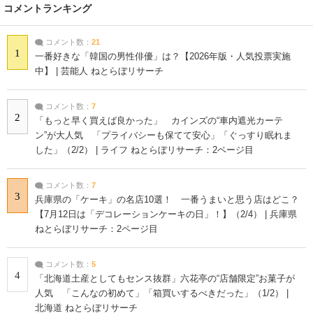
コメントランキング
コメント数：
21
1
一番好きな「韓国の男性俳優」は？【2026年版・人気投票実施
中】 | 芸能人 ねとらぼリサーチ
コメント数：
7
2
「もっと早く買えば良かった」 カインズの“車内遮光カーテ
ン”が大人気 「プライバシーも保てて安心」「ぐっすり眠れま
した」（2/2） | ライフ ねとらぼリサーチ：2ページ目
コメント数：
7
3
兵庫県の「ケーキ」の名店10選！ 一番うまいと思う店はどこ？
【7月12日は「デコレーションケーキの日」！】（2/4） | 兵庫県
ねとらぼリサーチ：2ページ目
コメント数：
5
4
「北海道土産としてもセンス抜群」六花亭の“店舗限定”お菓子が
人気 「こんなの初めて」「箱買いするべきだった」（1/2） |
北海道 ねとらぼリサーチ