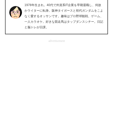
1978年生まれ。40代で外資系IT企業を早期退職し、何故
企業向けIT製品の総合サイト
かライターに転身。阪神タイガースと初代ガンダムをこよ
なく愛するオッサンです。趣味はプロ野球観戦、ゲーム、
IT製品の技術・比較・事例
一人カラオケ。好きな競走馬はタップダンスシチー。日記
と脳トレが日課。
製造業のIT導入・活用を支援
モノづくり技術者専門サイト
advertisement
エレクトロニクス専門サイト
電子設計の基本と応用
エネルギーの専門メディア
建設×テクノロジーの最前線
ちょっと気になるネットの話題