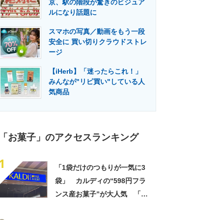
京、駅の階段が驚きのビジュア
門メディア
建設×テクノロジーの最前線
ルになり話題に
スマホの写真／動画をもう一段
安全に 買い切りクラウドストレ
ージ
【iHerb】「迷ったらこれ！」
みんなが"リピ買い"している人
気商品
「お菓子」のアクセスランキング
1
「1袋だけのつもりが一気に3
袋」 カルディの“598円フラ
ンス産お菓子”が大人気 「デ
パ地下スイーツに負けぬ美味