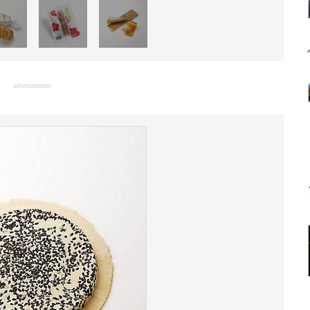
advertisement