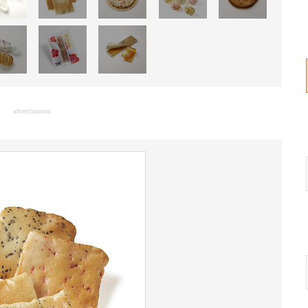
advertisement