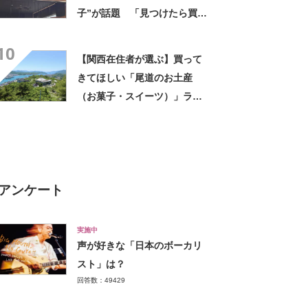
子”が話題 「見つけたら買う
べき」「無限に食べられる」
10
【実食レビュー】
【関西在住者が選ぶ】買って
きてほしい「尾道のお土産
（お菓子・スイーツ）」ラン
キングTOP17！ 第1位は
「尾道プリン」【2026年最新
調査結果】
アンケート
実施中
声が好きな「日本のボーカリ
スト」は？
回答数：49429