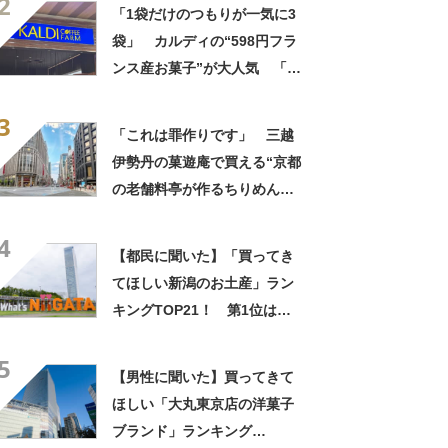
2
しさ」「飲み物の相棒にバッ
「1袋だけのつもりが一気に3
チリ」【実食レビュー】
袋」 カルディの“598円フラ
ンス産お菓子”が大人気 「デ
パ地下スイーツに負けぬ美味
3
しさ」「飲み物の相棒にバッ
「これは罪作りです」 三越
チリ」【実食レビュー】
伊勢丹の菓遊庵で買える“京都
の老舗料亭が作るちりめんナ
ッツ”が人気！ 「オシャレな
4
味！」「甘しょっぱくておい
【都民に聞いた】「買ってき
しい！」
てほしい新潟のお土産」ラン
キングTOP21！ 第1位は
「笹だんご（田中屋本店）」
5
【2026年最新調査結果】
【男性に聞いた】買ってきて
ほしい「大丸東京店の洋菓子
ブランド」ランキング