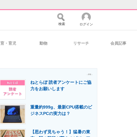
検索
ログイン
教育・育児
動物
リサーチ
会員記事
バイスの未来
好きが集まる 比べて選べる
- PR -
ねとらぼ 読者アンケートにご協
コミュニティ
マーケ×ITの今がよく分かる
力をお願いします
重量約999g、最新CPU搭載のビ
・活用を支援
ジネスPCの実力は？
【思わず見ちゃう！】猛暑の東