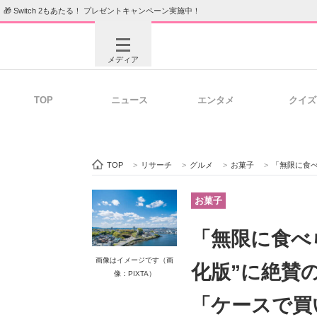
🎁 Switch 2もあたる！ プレゼントキャンペーン実施中！
メディア
TOP
ニュース
エンタメ
クイズ
注目記事を集めた総合ページ
ITの今
TOP
>
リサーチ
>
グルメ
>
お菓子
>
「無限に食べら
ビジネスと働き方のヒント
AI活用
お菓子
「無限に食べ
ITエンジニア向け専門サイト
企業向けI
画像はイメージです（画
化版”に絶賛
像：PIXTA）
「ケースで買