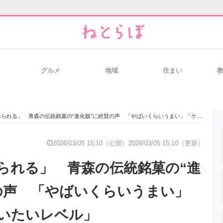
グルメ
地域
住まい
と未来を見通す
スマホと通信の最新トレンド
進化するPCとデ
れる」 青森の伝統銘菓の“進化版”に絶賛の声 「やばいくらいうまい」「ケースで買いたいレベル」
のいまが分かる
企業ITのトレンドを詳説
経営リーダーの
2026/03/05 15:10（公開）
2026/03/05 15:10（更新）
られる」 青森の伝統銘菓の“進
T製品の総合サイト
IT製品の技術・比較・事例
製造業のIT導入
の声 「やばいくらいうまい」
いたいレベル」