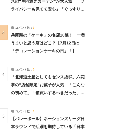
ズの“車内遮光カーテン”が大人気 「プ
ライバシーも保てて安心」「ぐっすり眠
れました」（2/2） | ライフ ねとらぼリ
サーチ：2ページ目
コメント数：
7
3
兵庫県の「ケーキ」の名店10選！ 一番
うまいと思う店はどこ？【7月12日は
「デコレーションケーキの日」！】
（2/4） | 兵庫県 ねとらぼリサーチ：2ペ
ージ目
コメント数：
5
4
「北海道土産としてもセンス抜群」六花
亭の“店舗限定”お菓子が人気 「こんな
の初めて」「箱買いするべきだった」
（1/2） | 北海道 ねとらぼリサーチ
コメント数：
3
5
【バレーボール】ネーションズリーグ日
本ラウンドで活躍を期待している「日本