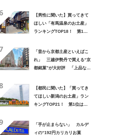
TOP30！ 第1位は「ゴディ
6
バ」【2026年最新調査結果】
【男性に聞いた】買ってきて
ほしい「有馬温泉のお土産」
ランキングTOP18！ 第1位
は「有馬ロール（カフェ・
7
ド・ボウ）」【2026年最新調
「昔から京都土産といえばこ
査結果】
れ」 三越伊勢丹で買える“京
都銘菓”が大好評 「上品な甘
みで美味しい」「毎年買って
8
ます！」
【都民に聞いた】「買ってき
てほしい新潟のお土産」ラン
キングTOP21！ 第1位は
「笹だんご（田中屋本店）」
9
【2026年最新調査結果】
「手が止まらない」 カルデ
ィの“192円カリカリお菓