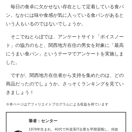
毎日の食卓に欠かせない存在として定着している食パ
ITの今と未来を見通す
ン。なかには味や食感が気に入っている食パンがあると
いう人もいるのではないでしょうか。
スマホと通信の最新トレンド
そこでねとらぼでは、アンケートサイト「ボイスノー
進化するPCとデバイスの未来
ト」の協力のもと、関西地方在住の男女を対象に「最高
好きが集まる 比べて選べる
にうまい食パン」というテーマでアンケートを実施しま
した。
ビジネスと働き方のヒント
ですが、関西地方在住者から支持を集めたのは、どの
AI活用のいまが分かる
商品だったのでしょうか。さっそくランキングを見てい
企業ITのトレンドを詳説
きましょう！
経営リーダーのコミュニティ
※本ページはアフィリエイトプログラムによる収益を得ています
マーケ×ITの今がよく分かる
筆者：センター
ITエンジニア向け専門サイト
1978年生まれ。40代で外資系IT企業を早期退職し、何故