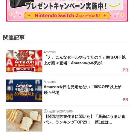
関連記事
Amazon
「え、こんなセールやってたの？」80％OFF以
上が続々登場！Amazonの本気が...
PR
Amazon
Amazon今日も見逃せない！80%OFF以上が
続々登場
PR
公開 2026/03/06
【関西地方在住者に聞いた】「最高にうまい食
パン」ランキングTOP29！ 第1位は...