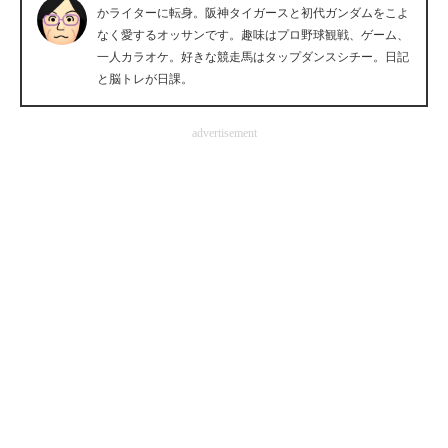
かライターに転身。阪神タイガースと初代ガンダムをこよ
企業向けIT製品の総合サイト
なく愛するオッサンです。趣味はプロ野球観戦、ゲーム、
一人カラオケ。好きな競走馬はタップダンスシチー。日記
IT製品の技術・比較・事例
と脳トレが日課。
製造業のIT導入・活用を支援
advertisement
モノづくり技術者専門サイト
エレクトロニクス専門サイト
電子設計の基本と応用
エネルギーの専門メディア
建設×テクノロジーの最前線
ちょっと気になるネットの話題