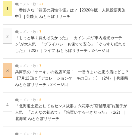
コメント数：
21
1
一番好きな「韓国の男性俳優」は？【2026年版・人気投票実施
中】 | 芸能人 ねとらぼリサーチ
コメント数：
7
2
「もっと早く買えば良かった」 カインズの“車内遮光カーテ
ン”が大人気 「プライバシーも保てて安心」「ぐっすり眠れま
した」（2/2） | ライフ ねとらぼリサーチ：2ページ目
コメント数：
7
3
兵庫県の「ケーキ」の名店10選！ 一番うまいと思う店はどこ？
【7月12日は「デコレーションケーキの日」！】（2/4） | 兵庫県
ねとらぼリサーチ：2ページ目
コメント数：
5
4
「北海道土産としてもセンス抜群」六花亭の“店舗限定”お菓子が
人気 「こんなの初めて」「箱買いするべきだった」（1/2） |
北海道 ねとらぼリサーチ
コメント数：
4