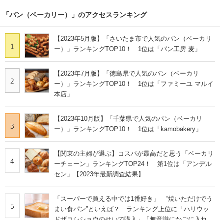
「パン（ベーカリー）」のアクセスランキング
【2023年5月版】「さいたま市で人気のパン（ベーカリ
1
ー）」ランキングTOP10！ 1位は「パン工房 麦」
【2023年7月版】「徳島県で人気のパン（ベーカリ
2
ー）」ランキングTOP10！ 1位は「ファミーユ マルイ
本店」
【2023年10月版】「千葉県で人気のパン（ベーカリ
3
ー）」ランキングTOP10！ 1位は「kamobakery」
【関東の主婦が選ぶ】コスパが最高だと思う「ベーカリ
4
ーチェーン」ランキングTOP24！ 第1位は「アンデル
セン」【2023年最新調査結果】
「スーパーで買える中では1番好き」 “焼いただけでう
5
まい食パン”といえば？ ランキング上位に「ハリウッ
ドザコシショウのせいで購入」「無意識にかごに入れて