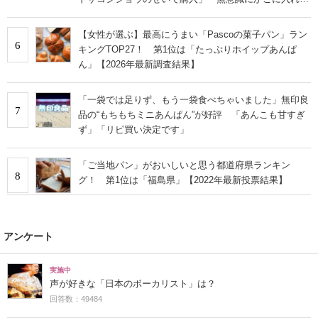
いた…」の声も
【女性が選ぶ】最高にうまい「Pascoの菓子パン」ラン
6
キングTOP27！ 第1位は「たっぷりホイップあんぱ
ん」【2026年最新調査結果】
「一袋では足りず、もう一袋食べちゃいました」無印良
7
品の“もちもちミニあんぱん”が好評 「あんこも甘すぎ
ず」「リピ買い決定です」
「ご当地パン」がおいしいと思う都道府県ランキン
8
グ！ 第1位は「福島県」【2022年最新投票結果】
アンケート
実施中
声が好きな「日本のボーカリスト」は？
回答数：49484