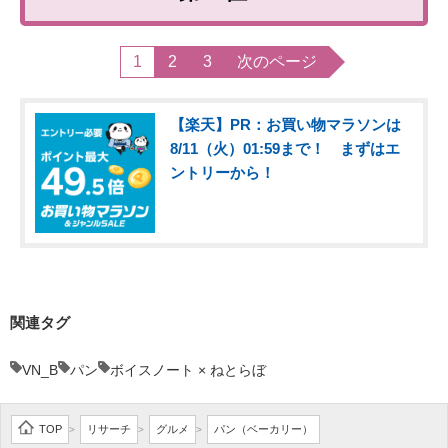
1
2
3
次のページ
【楽天】PR：お買い物マラソンは
8/11（火）01:59まで！ まずはエ
ントリーから！
関連タグ
VN_B
パン
ボイスノート × ねとらぼ
TOP
リサーチ
グルメ
パン（ベーカリー）
>
>
>