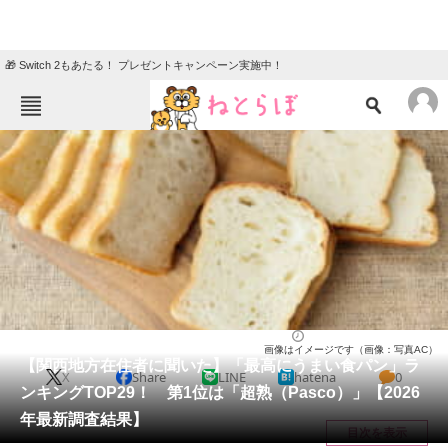
🎁 Switch 2もあたる！ プレゼントキャンペーン実施中！
ねとらぼメニュー
TOP
ニュース
エンタメ
クイズ
グルメ
地域
住まい
教育・育児
動物
リサーチ
パン（ベーカリー）
2026/03/06 08:20（公開）
画像はイメージです（画像：写真AC）
会員記事
【関西地方在住者に聞いた】「最高にうまい食パン」ラ
X
Share
LINE
hatena
0
ンキングTOP29！ 第1位は「超熟（Pasco）」【2026
メディア
年最新調査結果】
目次を表示
注目記事を集めた総合ページ