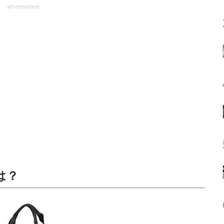
advertisement
は？