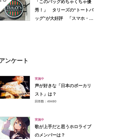
「このバッグめちゃくちゃ優
も余裕」
秀！」 タリーズの“トートバ
ッグ”が大好評 「スマホ・財
布・本・飲み物などが入る」
「タンブラー入れられるポケ
ットもある」
アンケート
実施中
声が好きな「日本のボーカリ
スト」は？
回答数：49480
実施中
歌が上手だと思うホロライブ
のメンバーは？