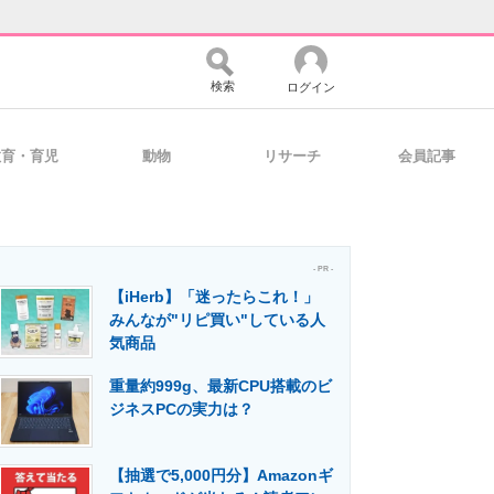
検索
ログイン
教育・育児
動物
リサーチ
会員記事
バイスの未来
好きが集まる 比べて選べる
- PR -
【iHerb】「迷ったらこれ！」
コミュニティ
マーケ×ITの今がよく分かる
みんなが"リピ買い"している人
気商品
重量約999g、最新CPU搭載のビ
・活用を支援
ジネスPCの実力は？
【抽選で5,000円分】Amazonギ