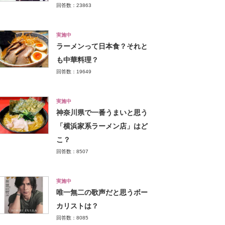
回答数：23863
実施中
ラーメンって日本食？それと
も中華料理？
回答数：19649
実施中
神奈川県で一番うまいと思う
「横浜家系ラーメン店」はど
こ？
回答数：8507
実施中
唯一無二の歌声だと思うボー
カリストは？
回答数：8085