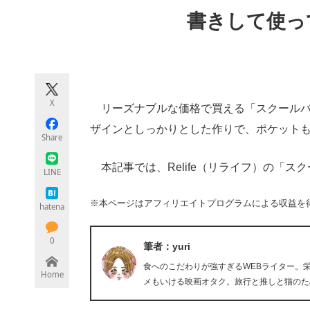
モノづくり技術者専門サイト
エレクトロ
書きして使っ
ちょっと気になるネットの話題
X
リーズナブルな価格で買える「スクールバ
ザインとしっかりとした作りで、ポケット
Share
本記事では、Relife（リライフ）の「スク
LINE
※本ページはアフィリエイトプログラムによる収益を
hatena
0
筆者：yuri
食へのこだわりが強すぎるWEBライター。
Home
メもいける映画オタク。旅行と推しと猫のた