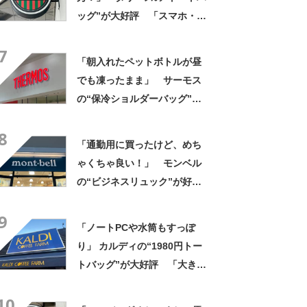
ッグ”が大好評 「スマホ・財
布・本・飲み物などが入る」
7
「タンブラー入れられるポケ
「朝入れたペットボトルが昼
ットもある」
でも凍ったまま」 サーモス
の“保冷ショルダーバッグ”が
大好評 「保冷バッグっぽく
8
ない」「猛暑でもスマホが熱
「通勤用に買ったけど、めち
くならない」
ゃくちゃ良い！」 モンベル
の“ビジネスリュック”が好
評 「615グラムで軽い」
9
「たくさん入る」「満員電車
「ノートPCや水筒もすっぽ
に乗りやすくなった」
り」 カルディの“1980円トー
トバッグ”が大好評 「大きさ
と形、デザインが神がかって
10
る」「お弁当箱などを入れて