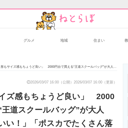
グルメ
地域
住まい
と未来を見通す
スマホと通信の最新トレンド
進化するPCとデ
サイズ感もちょうど良い」 2000円台で買える“王道スクールバッグ”が大人気 「軽くていい！」「ポスカでたくさん落書きして使ってます」
のいまが分かる
企業ITのトレンドを詳説
経営リーダーの
2026/03/07 16:00（公開）
2026/03/07 16:00（更新）
イズ感もちょうど良い」 2000
T製品の総合サイト
IT製品の技術・比較・事例
製造業のIT導入
“王道スクールバッグ”が大人
いい！」「ポスカでたくさん落