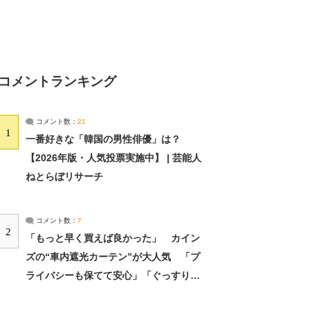
コメントランキング
コメント数：
21
1
一番好きな「韓国の男性俳優」は？
【2026年版・人気投票実施中】 | 芸能人
ねとらぼリサーチ
コメント数：
7
2
「もっと早く買えば良かった」 カイン
ズの“車内遮光カーテン”が大人気 「プ
ライバシーも保てて安心」「ぐっすり眠
れました」（2/2） | ライフ ねとらぼリ