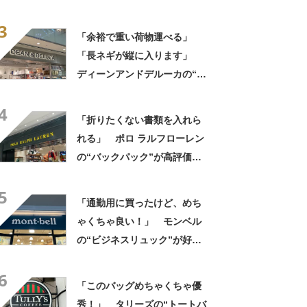
評 「作りがしっかりして
3
る」「3個目の購入です」
「余裕で重い荷物運べる」
「長ネギが縦に入ります」
ディーンアンドデルーカの“折
りたためる保冷ショッピング
4
カート”が大好評 「作りが頑
「折りたくない書類を入れら
丈」「とにかく便利」
れる」 ポロ ラルフローレン
の“バックパック”が高評価
「ポケットも多いので使いや
5
すい」「シンプルなデザイン
「通勤用に買ったけど、めち
でとてもオシャレ」
ゃくちゃ良い！」 モンベル
の“ビジネスリュック”が好
評 「615グラムで軽い」
6
「たくさん入る」「満員電車
「このバッグめちゃくちゃ優
に乗りやすくなった」
秀！」 タリーズの“トートバ