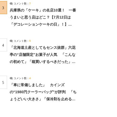
サーチ：2ページ目
コメント数：
7
3
兵庫県の「ケーキ」の名店10選！ 一番
うまいと思う店はどこ？【7月12日は
「デコレーションケーキの日」！】
（2/4） | 兵庫県 ねとらぼリサーチ：2ペ
ージ目
コメント数：
5
4
「北海道土産としてもセンス抜群」六花
亭の“店舗限定”お菓子が人気 「こんな
の初めて」「箱買いするべきだった」
（1/2） | 北海道 ねとらぼリサーチ
コメント数：
4
5
「車に常備しました」 カインズ
の“1980円クーラーバッグ”が評判 「ち
ょうどいい大きさ」「保冷剤を止めるベ
ルトが良い」（1/5） | ライフ ねとらぼ
リサーチ