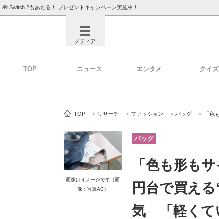
🎁 Switch 2もあたる！ プレゼントキャンペーン実施中！
メディア
TOP
ニュース
エンタメ
クイズ
注目記事を集めた総合ページ
ITの今
TOP
>
リサーチ
>
ファッション
>
バッグ
>
「色も形も
ビジネスと働き方のヒント
AI活用
バッグ
「色も形もサ
ITエンジニア向け専門サイト
企業向けI
画像はイメージです（画
円台で買える
像：写真AC）
気 「軽くて