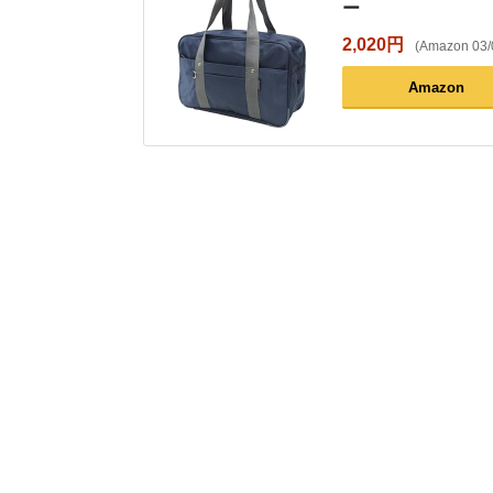
ー
2,020円
(Amazon 03
Amazon