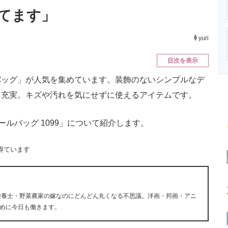
ニクス専門サイト
電子設計の基本と応用
エネルギーの専
てます」
yuri
目次を表示
ッグ」が人気を集めています。装飾のないシンプルなデ
も充実。キズや汚れを気にせずに使えるアイテムです。
ールバッグ 1099」について紹介します。
得ています
栄養士・野菜農家の嫁なのにどんどん丸くなる不思議。洋画・邦画・アニ
めに今日も働きます。