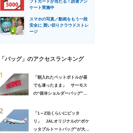
フトカードが当たる！読者アン
門メディア
建設×テクノロジーの最前線
ケート実施中
スマホの写真／動画をもう一段
安全に 買い切りクラウドストレ
ージ
「バッグ」のアクセスランキング
1
「朝入れたペットボトルが昼
でも凍ったまま」 サーモス
の“保冷ショルダーバッグ”が
大好評 「保冷バッグっぽく
2
ない」「猛暑でもスマホが熱
「1～2泊くらいにピッタ
くならない」
リ」 JALオリジナルの“ポケ
ッタブルトートバッグ”が大好