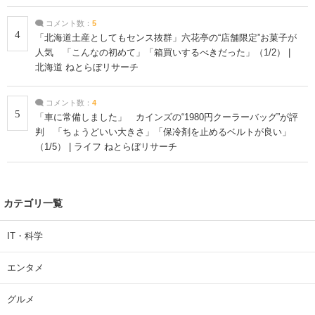
コメント数：
5
4
「北海道土産としてもセンス抜群」六花亭の“店舗限定”お菓子が
人気 「こんなの初めて」「箱買いするべきだった」（1/2） |
北海道 ねとらぼリサーチ
コメント数：
4
5
「車に常備しました」 カインズの“1980円クーラーバッグ”が評
判 「ちょうどいい大きさ」「保冷剤を止めるベルトが良い」
（1/5） | ライフ ねとらぼリサーチ
カテゴリ一覧
IT・科学
エンタメ
グルメ