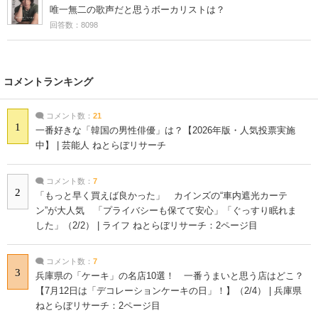
唯一無二の歌声だと思うボーカリストは？
回答数：8098
コメントランキング
コメント数：
21
1
一番好きな「韓国の男性俳優」は？【2026年版・人気投票実施
中】 | 芸能人 ねとらぼリサーチ
コメント数：
7
2
「もっと早く買えば良かった」 カインズの“車内遮光カーテ
ン”が大人気 「プライバシーも保てて安心」「ぐっすり眠れま
した」（2/2） | ライフ ねとらぼリサーチ：2ページ目
コメント数：
7
3
兵庫県の「ケーキ」の名店10選！ 一番うまいと思う店はどこ？
【7月12日は「デコレーションケーキの日」！】（2/4） | 兵庫県
ねとらぼリサーチ：2ページ目