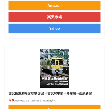
Amazon
楽天市場
Yahoo
西武鉄道運転席展望 池袋⇒西武球場前⇒多摩湖⇒西武新宿
￥0
2026/03/31 17:28時点｜Amazon調べ