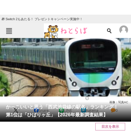
🎁 Switch 2もあたる！ プレゼントキャンペーン実施中！
ねとらぼメニュー
TOP
ニュース
エンタメ
クイズ
グルメ
地域
住まい
教育・育児
動物
リサーチ
ライフ
2026/04/04 12:30（公開）
画像：写真AC
会員記事
かっこいいと思う「西武池袋線の駅名」ランキング！
X
Share
LINE
hatena
0
第1位は「ひばりヶ丘」【2026年最新調査結果】
メディア
目次を表示
注目記事を集めた総合ページ