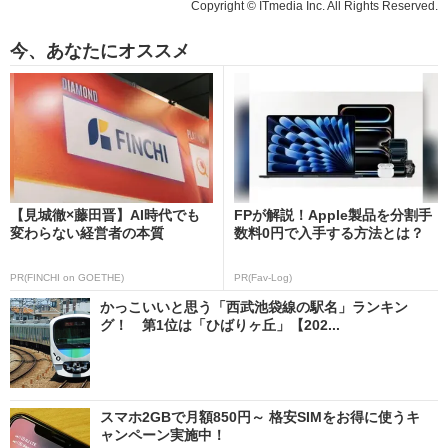
Copyright © ITmedia Inc. All Rights Reserved.
今、あなたにオススメ
【見城徹×藤田晋】AI時代でも
FPが解説！Apple製品を分割手
変わらない経営者の本質
数料0円で入手する方法とは？
PR(FINCHI on GOETHE)
PR(Fav-Log)
かっこいいと思う「西武池袋線の駅名」ランキン
グ！ 第1位は「ひばりヶ丘」【202...
スマホ2GBで月額850円～ 格安SIMをお得に使うキ
ャンペーン実施中！