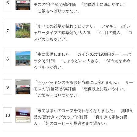
6
モスの“弁当箱”が高評価 「想像以上に洗いやすい」
「ご飯もへばりつかない」
「すべての雑草が枯れてビックリ」 フマキラーの“シ
7
ャワータイプの除草剤”が大人気 「2回目の購入」「コ
スパめっちゃいい」
「車に常備しました」 カインズの“1980円クーラーバ
8
ッグ”が評判 「ちょうどいい大きさ」「保冷剤を止め
るベルトが良い」
「もうパッキンのあるお弁当箱には戻れません」 サー
9
モスの“弁当箱”が高評価 「想像以上に洗いやすい」
「ご飯もへばりつかない」
「家ではほかのコップを使わなくなりました」 無印良
10
品の“蓋付きマグカップ”が好評 「良すぎて家族分購
入」「朝のコーヒーが昼過ぎまで温かい」