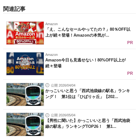
関連記事
Amazon
「え、こんなセールやってたの？」80％OFF以
上が続々登場！Amazonの本気が...
PR
Amazon
Amazon今日も見逃せない！80%OFF以上が
続々登場
PR
公開 2026/04/04
かっこいいと思う「西武池袋線の駅名」ランキ
ング！ 第1位は「ひばりヶ丘」【202...
公開 2026/05/04
【男性に聞いた】かっこいいと思う「西武池袋
線の駅名」ランキングTOP26！ 第1...