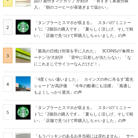
品の“蓋付きマグカップ”が好評 「良すぎて家族分購
入」「朝のコーヒーが昼過ぎまで温かい」
「タンブラーとスマホが収まる」 スタバの“ミニトー
2
ト”に「2個目の購入です」「夏らしく涼しげ、そして軽
い」「店舗で見つけて即購入しちゃいました」の声
「最高の日焼け対策を手に入れた」 3COINSの“傘用カ
3
ーテン”が大好評 「背中に日差しが当たらない」「な
にこれまじでサイコーなんだけど！」
「4度くらい違いました」 カインズの外に吊るす“遮光
4
シェード”が高評価 「今年の酷暑にも活躍」「風通し
もよくしっかり遮光」の声
「タンブラーとスマホが収まる」 スタバの“ミニトー
5
ト”に「2個目の購入です」「夏らしく涼しげ、そして軽
い」「店舗で見つけて即購入しちゃいました」の声
「もうパッキンのあるお弁当箱には戻れません」 サー