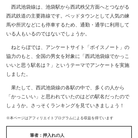
西武池袋線は、池袋駅から西武秩父方面へとつながる
ITの今と未来を見通す
西武鉄道の主要路線です。ベッドタウンとして人気の練
馬や所沢などにも停車するため、通勤・通学に利用して
スマホと通信の最新トレンド
いる人もいるのではないでしょうか。
進化するPCとデバイスの未来
ねとらぼでは、アンケートサイト「ボイスノート」の
好きが集まる 比べて選べる
協力のもと、全国の男女を対象に「西武池袋線でかっこ
いいと思う駅名は？」というテーマでアンケートを実施
ビジネスと働き方のヒント
しました。
AI活用のいまが分かる
果たして、西武池袋線の各駅の中で、多くの人から
企業ITのトレンドを詳説
「かっこいい」と思われていたのはどの駅名だったので
しょうか。さっそくランキングを見ていきましょう！
経営リーダーのコミュニティ
※本ページはアフィリエイトプログラムによる収益を得ています
マーケ×ITの今がよく分かる
ITエンジニア向け専門サイト
筆者：押入れの人