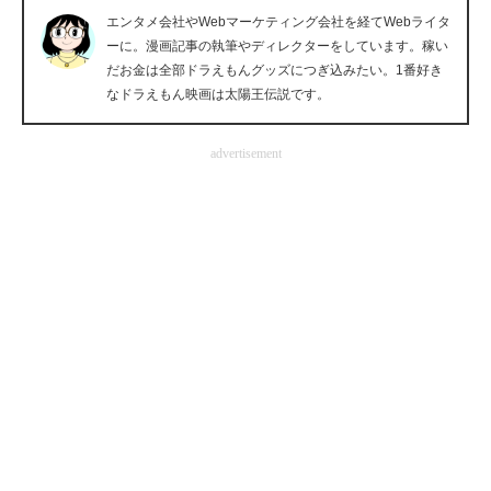
エンタメ会社やWebマーケティング会社を経てWebライタ
企業向けIT製品の総合サイト
ーに。漫画記事の執筆やディレクターをしています。稼い
だお金は全部ドラえもんグッズにつぎ込みたい。1番好き
IT製品の技術・比較・事例
なドラえもん映画は太陽王伝説です。
製造業のIT導入・活用を支援
advertisement
モノづくり技術者専門サイト
エレクトロニクス専門サイト
電子設計の基本と応用
エネルギーの専門メディア
建設×テクノロジーの最前線
ちょっと気になるネットの話題