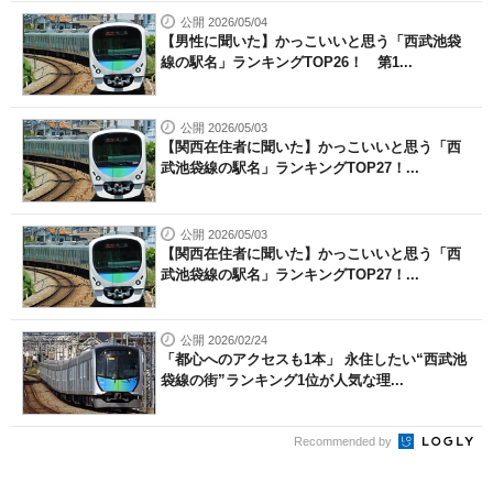
公開 2026/05/04
【男性に聞いた】かっこいいと思う「西武池袋
線の駅名」ランキングTOP26！ 第1...
公開 2026/05/03
【関西在住者に聞いた】かっこいいと思う「西
武池袋線の駅名」ランキングTOP27！...
公開 2026/05/03
【関西在住者に聞いた】かっこいいと思う「西
武池袋線の駅名」ランキングTOP27！...
公開 2026/02/24
「都心へのアクセスも1本」 永住したい“西武池
袋線の街”ランキング1位が人気な理...
Recommended by