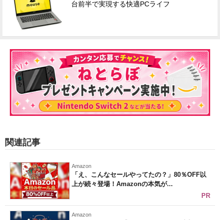
台前半で実現する快適PCライフ
関連記事
Amazon
「え、こんなセールやってたの？」80％OFF以
上が続々登場！Amazonの本気が...
PR
Amazon