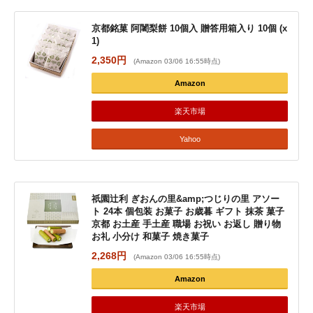
京都銘菓 阿闍梨餅 10個入 贈答用箱入り 10個 (x
1)
2,350円
(Amazon 03/06 16:55時点)
Amazon
楽天市場
Yahoo
祇園辻利 ぎおんの里&amp;つじりの里 アソー
ト 24本 個包装 お菓子 お歳暮 ギフト 抹茶 菓子
京都 お土産 手土産 職場 お祝い お返し 贈り物
お礼 小分け 和菓子 焼き菓子
2,268円
(Amazon 03/06 16:55時点)
Amazon
楽天市場