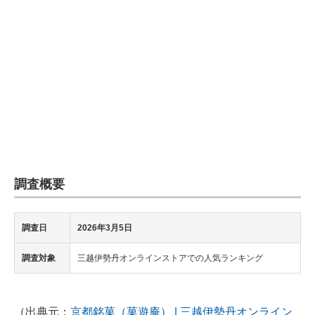
企業向けIT製品の総合サイト
IT製品の技術・比較・事例
製造業のIT導入・活用を支援
モノづくり技術者専門サイト
エレクトロニクス専門サイト
電子設計の基本と応用
調査概要
エネルギーの専門メディア
調査日
2026年3月5日
建設×テクノロジーの最前線
調査対象
三越伊勢丹オンラインストアでの人気ランキング
ちょっと気になるネットの話題
（出典元：
京都銘菓（菓遊庵） | 三越伊勢丹オンライン