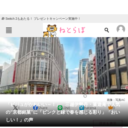
🎁 Switch 2もあたる！ プレゼントキャンペーン実施中！
ねとらぼメニュー
TOP
ニュース
エンタメ
クイズ
グルメ
地域
住まい
教育・育児
動物
リサーチ
お菓子
2026/03/09 07:00（公開）
画像：写真AC
会員記事
「ビジュがかわいい～！」 三越伊勢丹・菓遊庵で人気
X
Share
LINE
hatena
0
の“京都銘菓”に「ピンクと緑で春を感じる彩り」「おい
メディア
しい！」の声
目次を表示
注目記事を集めた総合ページ