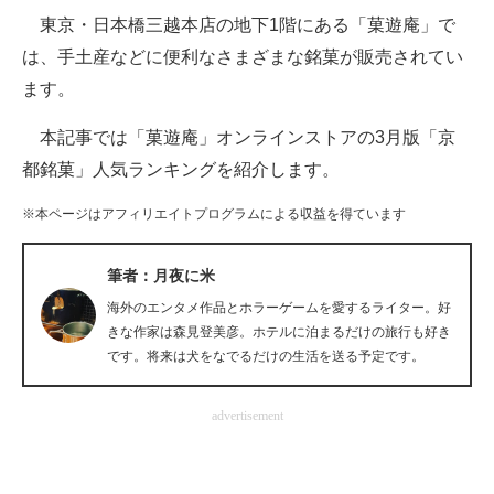
東京・日本橋三越本店の地下1階にある「菓遊庵」で
ITの今と未来を見通す
は、手土産などに便利なさまざまな銘菓が販売されてい
ます。
スマホと通信の最新トレンド
本記事では「菓遊庵」オンラインストアの3月版「京
進化するPCとデバイスの未来
都銘菓」人気ランキングを紹介します。
好きが集まる 比べて選べる
※本ページはアフィリエイトプログラムによる収益を得ています
ビジネスと働き方のヒント
筆者：月夜に米
AI活用のいまが分かる
海外のエンタメ作品とホラーゲームを愛するライター。好
企業ITのトレンドを詳説
きな作家は森見登美彦。ホテルに泊まるだけの旅行も好き
です。将来は犬をなでるだけの生活を送る予定です。
経営リーダーのコミュニティ
advertisement
マーケ×ITの今がよく分かる
ITエンジニア向け専門サイト