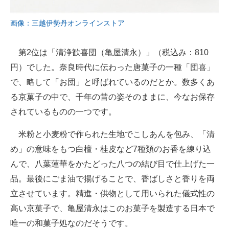
画像：三越伊勢丹オンラインストア
第2位は「清浄歓喜団（亀屋清永）」（税込み：810
円）でした。奈良時代に伝わった唐菓子の一種「団喜」
で、略して「お団」と呼ばれているのだとか。数多くあ
る京菓子の中で、千年の昔の姿そのままに、今なお保存
されているものの一つです。
米粉と小麦粉で作られた生地でこしあんを包み、「清
め」の意味をもつ白檀・桂皮など7種類のお香を練り込
んで、八葉蓮華をかたどった八つの結び目で仕上げた一
品。最後にごま油で揚げることで、香ばしさと香りを両
立させています。精進・供物として用いられた儀式性の
高い京菓子で、亀屋清永はこのお菓子を製造する日本で
唯一の和菓子処なのだそうです。