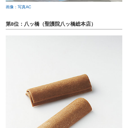
画像：写真AC
第8位：八ッ橋（聖護院八ッ橋総本店）