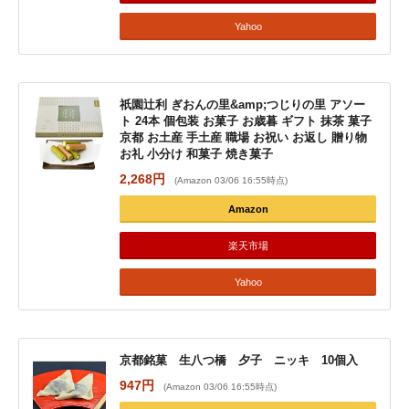
Yahoo
祇園辻利 ぎおんの里&amp;つじりの里 アソー
ト 24本 個包装 お菓子 お歳暮 ギフト 抹茶 菓子
京都 お土産 手土産 職場 お祝い お返し 贈り物
お礼 小分け 和菓子 焼き菓子
2,268円
(Amazon 03/06 16:55時点)
Amazon
楽天市場
Yahoo
京都銘菓 生八つ橋 夕子 ニッキ 10個入
947円
(Amazon 03/06 16:55時点)