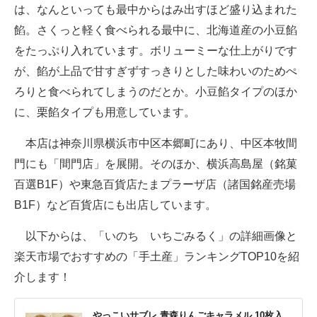
は、なんといっても最中からはみ出すほど盛り込まれた
餡。さくっと軽く食べられる最中に、北海道産の小豆餡
をたっぷり入れています。ボリューミーな仕上がりです
が、餡が上品で甘すぎずすっきりとした味わいのためぺ
ろりと食べられてしまうのだとか。小豆餡タイプのほか
に、栗餡タイプも用意しています。
本店は神奈川県横浜市中区本郷町にあり、中区本牧間
門にも「間⾨店」を展開。そのほか、横浜⾼島屋（銘菓
百選B1F）や東急百貨店たまプラーザ店（諸国銘産売場
B1F）など百貨店にも出店しています。
以下からは、「いのち いちごみるく」の詳細画像と
楽天市場でおすすめの「手土産」ランキングTOP10を紹
介します！
やっこいサブレ 青森りんごキャラメル 10枚入