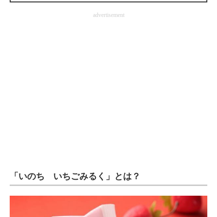
企業向けIT製品の総合サイト
advertisement
IT製品の技術・比較・事例
製造業のIT導入・活用を支援
モノづくり技術者専門サイト
エレクトロニクス専門サイト
電子設計の基本と応用
エネルギーの専門メディア
建設×テクノロジーの最前線
「いのち いちごみるく」とは？
ちょっと気になるネットの話題