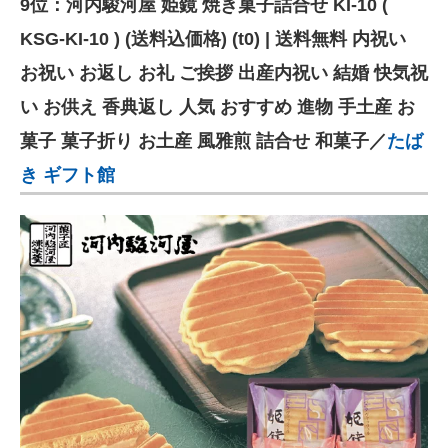
9位：河内駿河屋 姫鏡 焼き菓子詰合せ KI-10 (
KSG-KI-10 ) (送料込価格) (t0) | 送料無料 内祝い
お祝い お返し お礼 ご挨拶 出産内祝い 結婚 快気祝
い お供え 香典返し 人気 おすすめ 進物 手土産 お
菓子 菓子折り お土産 風雅煎 詰合せ 和菓子／
たば
き ギフト館