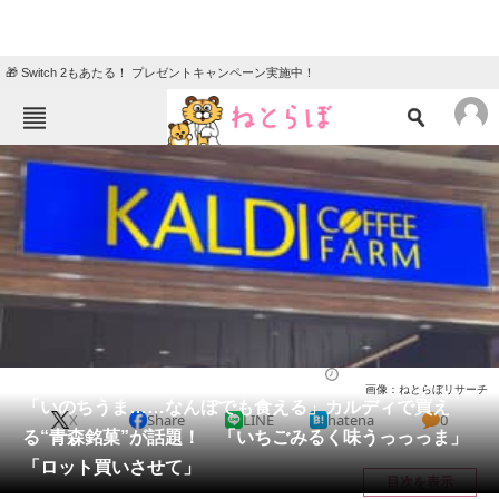
🎁 Switch 2もあたる！ プレゼントキャンペーン実施中！
ねとらぼメニュー
TOP
ニュース
エンタメ
クイズ
グルメ
地域
住まい
教育・育児
動物
リサーチ
お菓子
2026/03/09 20:30（公開）
画像：ねとらぼリサーチ
会員記事
「いのちうま……なんぼでも食える」カルディで買え
X
Share
LINE
hatena
0
る“青森銘菓”が話題！ 「いちごみるく味うっっっま」
メディア
「ロット買いさせて」
目次を表示
注目記事を集めた総合ページ