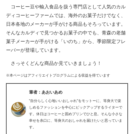
コーヒー豆や輸入食品を扱う専門店として人気のカル
ITの今と未来を見通す
ディコーヒーファームでは、海外のお菓子だけでなく、
日本各地のメーカーが手がける商品もそろっています。
スマホと通信の最新トレンド
そんなカルディで見つかるお菓子の中でも、青森の老舗
進化するPCとデバイスの未来
菓子メーカーが手がける「いのち」から、季節限定フレ
ーバーが登場しています。
好きが集まる 比べて選べる
さっそくどんな商品か見ていきましょう！
ビジネスと働き方のヒント
※本ページはアフィリエイトプログラムによる収益を得ています
AI活用のいまが分かる
企業ITのトレンドを詳説
筆者：あおいあめ
"自分らしく心地いいおしゃれ"をモットーに、等身大で楽
経営リーダーのコミュニティ
しめるファッションを中心にピックアップするライターで
す。休日はコーヒーと固めプリンでひと息。そんな小さな
マーケ×ITの今がよく分かる
幸せを糸口に、等身大のおしゃれを届けたいと思っていま
す。
ITエンジニア向け専門サイト