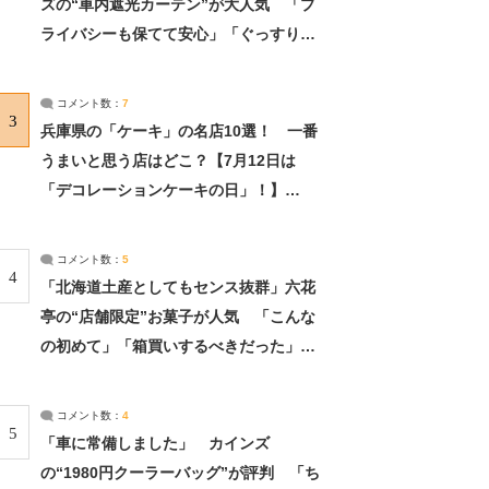
ズの“車内遮光カーテン”が大人気 「プ
ライバシーも保てて安心」「ぐっすり眠
れました」（2/2） | ライフ ねとらぼリ
サーチ：2ページ目
コメント数：
7
3
兵庫県の「ケーキ」の名店10選！ 一番
うまいと思う店はどこ？【7月12日は
「デコレーションケーキの日」！】
（2/4） | 兵庫県 ねとらぼリサーチ：2ペ
ージ目
コメント数：
5
4
「北海道土産としてもセンス抜群」六花
亭の“店舗限定”お菓子が人気 「こんな
の初めて」「箱買いするべきだった」
（1/2） | 北海道 ねとらぼリサーチ
コメント数：
4
5
「車に常備しました」 カインズ
の“1980円クーラーバッグ”が評判 「ち