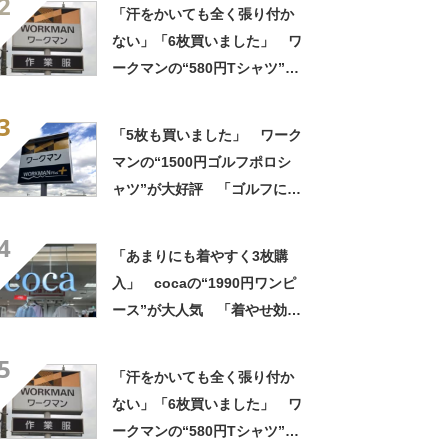
2
いてもすぐ乾く」「全てに大
「汗をかいても全く張り付か
満足しています」
ない」「6枚買いました」 ワ
ークマンの“580円Tシャツ”が
安いのに優秀 「ひんやりし
3
た着心地が気持ちいい」「洗
「5枚も買いました」 ワーク
濯してもヘタらない」
マンの“1500円ゴルフポロシ
ャツ”が大好評 「ゴルフにも
普段使いにも最適」「汗をか
4
いてもすぐ乾く」「全てに大
「あまりにも着やすく3枚購
満足しています」
入」 cocaの“1990円ワンピ
ース”が大人気 「着やせ効果
抜群」「1枚でもオシャレ」
5
「可愛いと褒められました」
「汗をかいても全く張り付か
ない」「6枚買いました」 ワ
ークマンの“580円Tシャツ”が