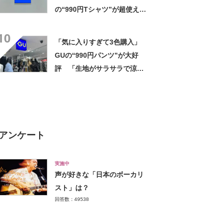
の“990円Tシャツ”が超使え
る！ 「涼しくて形もかわい
10
い」「猛暑の日々に助かりま
「気に入りすぎて3色購入」
す」
GUの“990円パンツ”が大好
評 「生地がサラサラで涼し
い」「とても楽でスタイルも
◎」「シルエットも履き心地
も最高です」
アンケート
実施中
声が好きな「日本のボーカリ
スト」は？
回答数：49538