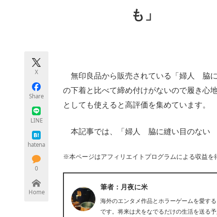
モノづくり技術者専門サイト
エレクトロ
も」
ちょっと気になるネットの話題
X
無印良品から販売されている「婦人 脇に
の下着と比べて締め付けがないので履き心
Share
としても使えると高評価を集めています。
LINE
本記事では、「婦人 脇に縫い目のない 
hatena
※本ページはアフィリエイトプログラムによる収益を
0
筆者：月夜に米
Home
海外のエンタメ作品とホラーゲームを愛する
です。将来は犬をなでるだけの生活を送る予