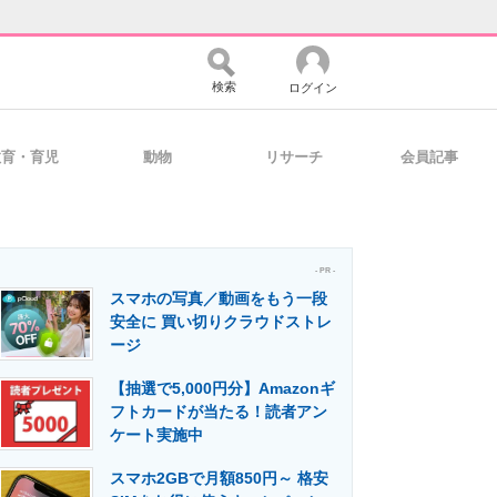
検索
ログイン
教育・育児
動物
リサーチ
会員記事
バイスの未来
好きが集まる 比べて選べる
- PR -
スマホの写真／動画をもう一段
コミュニティ
マーケ×ITの今がよく分かる
安全に 買い切りクラウドストレ
ージ
【抽選で5,000円分】Amazonギ
・活用を支援
フトカードが当たる！読者アン
ケート実施中
スマホ2GBで月額850円～ 格安