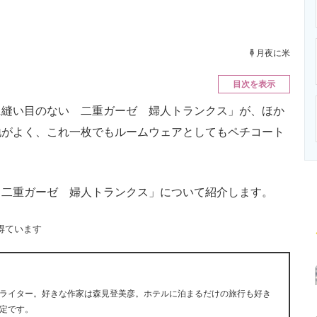
ニクス専門サイト
電子設計の基本と応用
エネルギーの専
月夜に米
目次を表示
縫い目のない 二重ガーゼ 婦人トランクス」が、ほか
地がよく、これ一枚でもルームウェアとしてもペチコート
二重ガーゼ 婦人トランクス」について紹介します。
得ています
ライター。好きな作家は森見登美彦。ホテルに泊まるだけの旅行も好き
定です。