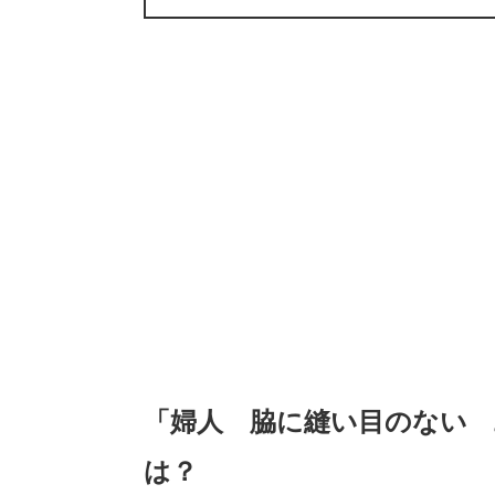
「婦人 脇に縫い目のない
は？