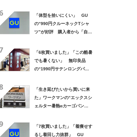
安いのに優秀 「ひんやりし
6
た着心地が気持ちいい」「洗
「体型を拾いにくい」 GU
濯してもヘタらない」
の“990円クルーネックTシャ
ツ”が好評 購入者から「自然
にきれいに見える」「色違い
7
でリピート」などの声
「6枚買いました」「この酷暑
でも暑くない」 無印良品
の“1990円サテンロングパン
ツ”が大好評 「驚くほどサラ
8
サラで軽やか」「パジャマと
「生き延びたいから買いに来
して買ったけど外出用にし
た」ワークマンの“エックスシ
た」
ェルター暑熱αカーゴパン
ツ”への反応 「軽くて涼し
9
い」一方、耐久性を心配する
「7枚買いました」「着痩せす
声も
るし着回し力抜群」 GU