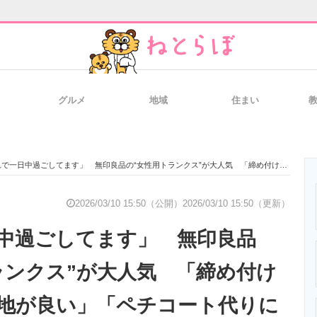
グルメ
地域
住まい
と未来を見通す
スマホと通信の最新トレンド
進化するPCとデ
一日中過ごしてます」 無印良品の“女性用トランクス”が大人気 「締め付けがなく履き心地が良い」「ペチコート代りにも」
のいまが分かる
企業ITのトレンドを詳説
経営リーダーの
2026/03/10 15:50（公開）
2026/03/10 15:50（更新）
中過ごしてます」 無印良品
T製品の総合サイト
IT製品の技術・比較・事例
製造業のIT導入
ランクス”が大人気 「締め付け
地が良い」「ペチコート代りに