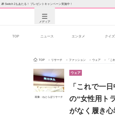
🎁 Switch 2もあたる！ プレゼントキャンペーン実施中！
メディア
TOP
ニュース
エンタメ
クイズ
注目記事を集めた総合ページ
ITの今
TOP
>
リサーチ
>
ファッション
>
ウェア
>
「これで
ビジネスと働き方のヒント
AI活用
ウェア
「これで一日
ITエンジニア向け専門サイト
企業向けI
の“女性用ト
画像：ねとらぼリサーチ
がなく履き心