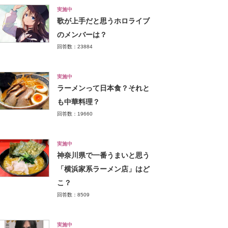
実施中
歌が上手だと思うホロライブ
のメンバーは？
回答数：23884
実施中
ラーメンって日本食？それと
も中華料理？
回答数：19660
実施中
神奈川県で一番うまいと思う
「横浜家系ラーメン店」はど
こ？
回答数：8509
実施中