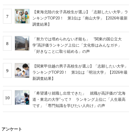
【東海北陸の女子高校生が選ぶ】「志願したい大学」ラ
7
ンキングTOP20！ 第1位は「南山大学」【2026年最新
調査結果】
「努力では埋められない才能も」 “関東の国公立大
8
学”高評価ランキング上位に「文化祭はみんなガチ」
「好きなことに取り組める」の声
【関東甲信越の男子高校生が選ぶ】「志願したい大学」
9
ランキングTOP20！ 第1位は「明治大学」【2026年最
新調査結果】
「希望通り就職し出世できた」 就職が高評価の“北海
10
道・東北の大学”って？ ランキング上位に「人生最高
です」「専門知識を学びたい人向け」の声
アンケート