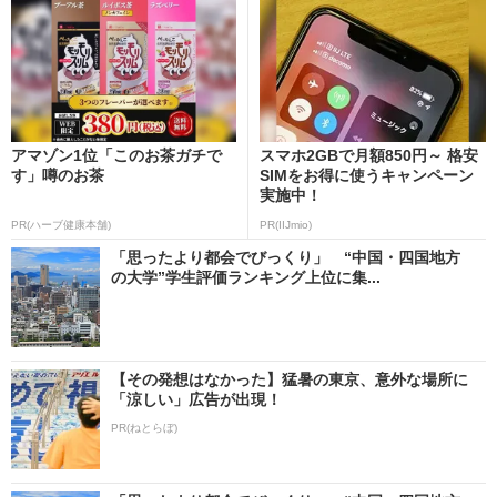
アマゾン1位「このお茶ガチで
スマホ2GBで月額850円～ 格安
す」噂のお茶
SIMをお得に使うキャンペーン
実施中！
PR(ハーブ健康本舗)
PR(IIJmio)
「思ったより都会でびっくり」 “中国・四国地方
の大学”学生評価ランキング上位に集...
【その発想はなかった】猛暑の東京、意外な場所に
「涼しい」広告が出現！
PR(ねとらぼ)