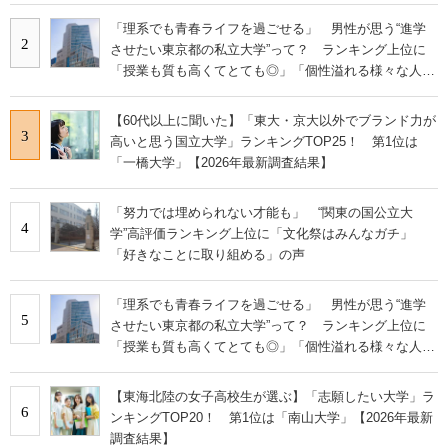
「理系でも青春ライフを過ごせる」 男性が思う“進学
2
させたい東京都の私立大学”って？ ランキング上位に
「授業も質も高くてとても◎」「個性溢れる様々な人間
と仲間になれる」の声
【60代以上に聞いた】「東大・京大以外でブランド力が
3
高いと思う国立大学」ランキングTOP25！ 第1位は
「一橋大学」【2026年最新調査結果】
「努力では埋められない才能も」 “関東の国公立大
4
学”高評価ランキング上位に「文化祭はみんなガチ」
「好きなことに取り組める」の声
「理系でも青春ライフを過ごせる」 男性が思う“進学
5
させたい東京都の私立大学”って？ ランキング上位に
「授業も質も高くてとても◎」「個性溢れる様々な人間
と仲間になれる」の声
【東海北陸の女子高校生が選ぶ】「志願したい大学」ラ
6
ンキングTOP20！ 第1位は「南山大学」【2026年最新
調査結果】