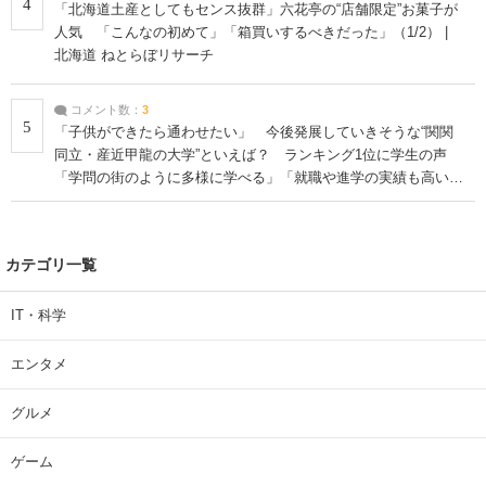
4
「北海道土産としてもセンス抜群」六花亭の“店舗限定”お菓子が
人気 「こんなの初めて」「箱買いするべきだった」（1/2） |
北海道 ねとらぼリサーチ
コメント数：
3
5
「子供ができたら通わせたい」 今後発展していきそうな“関関
同立・産近甲龍の大学”といえば？ ランキング1位に学生の声
「学問の街のように多様に学べる」「就職や進学の実績も高い」
| 大学 ねとらぼリサーチ
カテゴリ一覧
IT・科学
エンタメ
グルメ
ゲーム