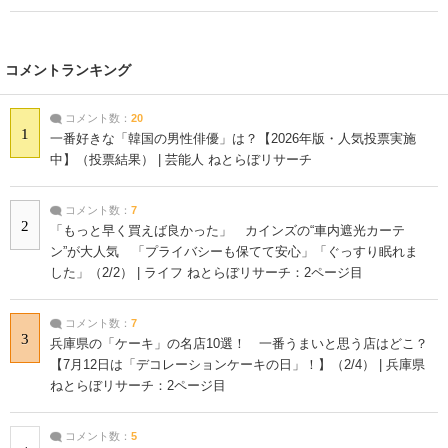
コメントランキング
コメント数：
20
1
一番好きな「韓国の男性俳優」は？【2026年版・人気投票実施
中】（投票結果） | 芸能人 ねとらぼリサーチ
コメント数：
7
2
「もっと早く買えば良かった」 カインズの“車内遮光カーテ
ン”が大人気 「プライバシーも保てて安心」「ぐっすり眠れま
した」（2/2） | ライフ ねとらぼリサーチ：2ページ目
コメント数：
7
3
兵庫県の「ケーキ」の名店10選！ 一番うまいと思う店はどこ？
【7月12日は「デコレーションケーキの日」！】（2/4） | 兵庫県
ねとらぼリサーチ：2ページ目
コメント数：
5