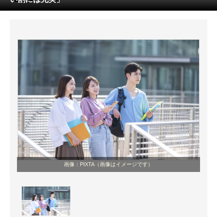
ITの今と未来を見通す
スマホと通信の最新トレンド
進化するPCとデバイスの未来
好きが集まる 比べて選べる
ビジネスと働き方のヒント
AI活用のいまが分かる
企業ITのトレンドを詳説
画像：PIXTA（画像はイメージです）
経営リーダーのコミュニティ
マーケ×ITの今がよく分かる
ITエンジニア向け専門サイト