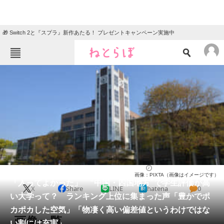
🎁 Switch 2と『スプラ』新作あたる！ プレゼントキャンペーン実施中
ねとらぼメニュー
TOP
ニュース
エンタメ
クイズ
グルメ
地域
住まい
教育・育児
動物
リサーチ
大学
2026/03/10 17:20（公開）
画像：PIXTA（画像はイメージです）
会員記事
「入ってよかった」 “中国・四国地方”で学生評価が高
X
Share
LINE
hatena
0
い大学って？ ランキング上位に集まった声「豊かでポ
メディア
カポカした空気」「物凄く高い偏差値というわけではな
画像一覧
い割には充実」
注目記事を集めた総合ページ