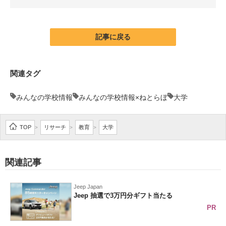
企業向けIT製品の総合サイト
IT製品の技術・比較・事例
記事に戻る
製造業のIT導入・活用を支援
関連タグ
モノづくり技術者専門サイト
みんなの学校情報
みんなの学校情報×ねとらぼ
大学
エレクトロニクス専門サイト
電子設計の基本と応用
TOP
リサーチ
教育
大学
>
>
>
エネルギーの専門メディア
関連記事
建設×テクノロジーの最前線
ちょっと気になるネットの話題
Jeep Japan
Jeep 抽選で3万円分ギフト当たる
PR