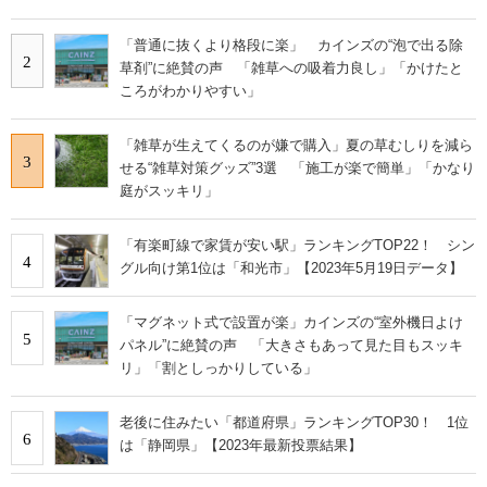
「普通に抜くより格段に楽」 カインズの“泡で出る除
2
草剤”に絶賛の声 「雑草への吸着力良し」「かけたと
ころがわかりやすい」
「雑草が生えてくるのが嫌で購入」夏の草むしりを減ら
3
せる“雑草対策グッズ”3選 「施工が楽で簡単」「かなり
庭がスッキリ」
「有楽町線で家賃が安い駅」ランキングTOP22！ シン
4
グル向け第1位は「和光市」【2023年5月19日データ】
「マグネット式で設置が楽」カインズの“室外機日よけ
5
パネル”に絶賛の声 「大きさもあって見た目もスッキ
リ」「割としっかりしている」
老後に住みたい「都道府県」ランキングTOP30！ 1位
6
は「静岡県」【2023年最新投票結果】