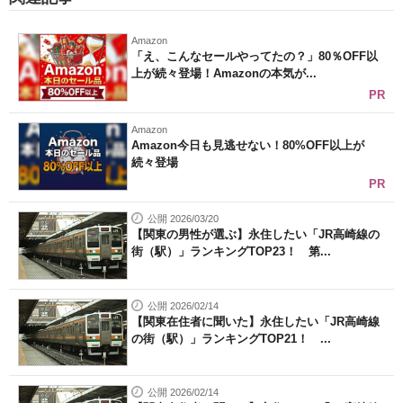
Amazon
「え、こんなセールやってたの？」80％OFF以
上が続々登場！Amazonの本気が...
PR
Amazon
Amazon今日も見逃せない！80%OFF以上が
続々登場
PR
公開 2026/03/20
【関東の男性が選ぶ】永住したい「JR高崎線の
街（駅）」ランキングTOP23！ 第...
公開 2026/02/14
【関東在住者に聞いた】永住したい「JR高崎線
の街（駅）」ランキングTOP21！ ...
公開 2026/02/14