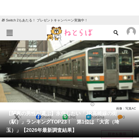
🎁 Switch 2もあたる！ プレゼントキャンペーン実施中！
ねとらぼメニュー
TOP
ニュース
エンタメ
クイズ
グルメ
地域
住まい
教育・育児
動物
リサーチ
住まい
2026/03/20 08:10（公開）
画像：写真AC
会員記事
【関東の男性が選ぶ】永住したい「JR高崎線の街
X
Share
LINE
hatena
0
（駅）」ランキングTOP23！ 第1位は「大宮（埼
メディア
玉）」【2026年最新調査結果】
目次を表示
注目記事を集めた総合ページ