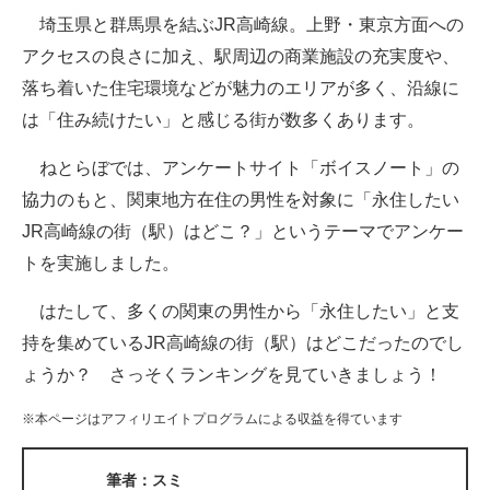
埼玉県と群馬県を結ぶJR高崎線。上野・東京方面への
ITの今と未来を見通す
アクセスの良さに加え、駅周辺の商業施設の充実度や、
落ち着いた住宅環境などが魅力のエリアが多く、沿線に
スマホと通信の最新トレンド
は「住み続けたい」と感じる街が数多くあります。
進化するPCとデバイスの未来
ねとらぼでは、アンケートサイト「ボイスノート」の
好きが集まる 比べて選べる
協力のもと、関東地方在住の男性を対象に「永住したい
JR高崎線の街（駅）はどこ？」というテーマでアンケー
ビジネスと働き方のヒント
トを実施しました。
AI活用のいまが分かる
はたして、多くの関東の男性から「永住したい」と支
企業ITのトレンドを詳説
持を集めているJR高崎線の街（駅）はどこだったのでし
ょうか？ さっそくランキングを見ていきましょう！
経営リーダーのコミュニティ
※本ページはアフィリエイトプログラムによる収益を得ています
マーケ×ITの今がよく分かる
ITエンジニア向け専門サイト
筆者：スミ