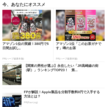
今、あなたにオススメ
アマゾン1位の実績！380円で5
アマゾン1位「このお茶ガチで
日間お試し。
す」噂のお茶
PR(ハーブ健康本舗)
PR(ハーブ健康本舗)
【関東の男性が選ぶ】永住したい「JR高崎線の街
（駅）」ランキングTOP23！ 第...
FPが解説！Apple製品を分割手数料0円で入手する
方法とは？
PR(Fav-Log)