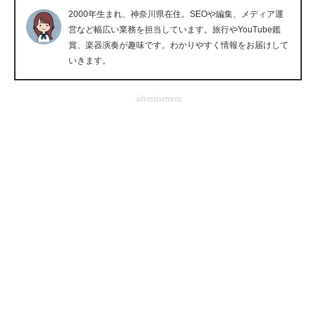
2000年生まれ、神奈川県在住。SEOや編集、メディア運
企業向けIT製品の総合サイト
営など幅広い業務を担当しています。旅行やYouTube鑑
賞、楽器演奏が趣味です。わかりやすく情報をお届けして
IT製品の技術・比較・事例
いきます。
製造業のIT導入・活用を支援
advertisement
モノづくり技術者専門サイト
エレクトロニクス専門サイト
電子設計の基本と応用
エネルギーの専門メディア
建設×テクノロジーの最前線
ちょっと気になるネットの話題