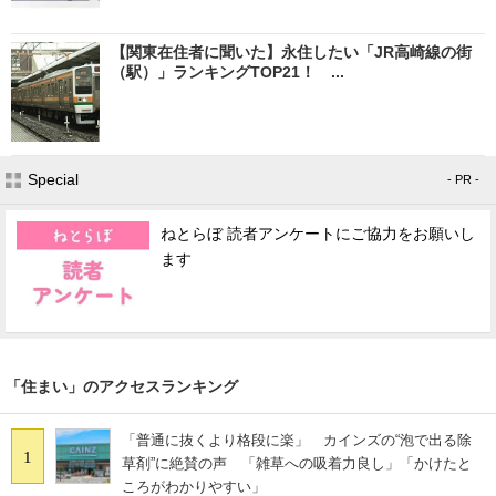
【関東在住者に聞いた】永住したい「JR高崎線の街
（駅）」ランキングTOP21！ ...
Special
- PR -
ねとらぼ 読者アンケートにご協力をお願いし
ます
「住まい」のアクセスランキング
「普通に抜くより格段に楽」 カインズの“泡で出る除
1
草剤”に絶賛の声 「雑草への吸着力良し」「かけたと
ころがわかりやすい」