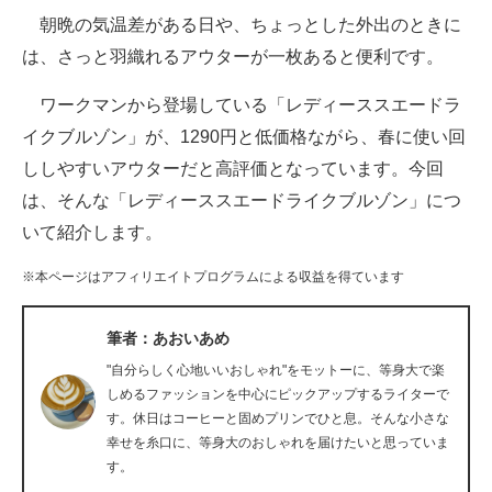
朝晩の気温差がある日や、ちょっとした外出のときに
ITの今と未来を見通す
は、さっと羽織れるアウターが一枚あると便利です。
スマホと通信の最新トレンド
ワークマンから登場している「レディーススエードラ
イクブルゾン」が、1290円と低価格ながら、春に使い回
進化するPCとデバイスの未来
ししやすいアウターだと高評価となっています。今回
好きが集まる 比べて選べる
は、そんな「レディーススエードライクブルゾン」につ
いて紹介します。
ビジネスと働き方のヒント
※本ページはアフィリエイトプログラムによる収益を得ています
AI活用のいまが分かる
企業ITのトレンドを詳説
筆者：あおいあめ
"自分らしく心地いいおしゃれ"をモットーに、等身大で楽
経営リーダーのコミュニティ
しめるファッションを中心にピックアップするライターで
す。休日はコーヒーと固めプリンでひと息。そんな小さな
マーケ×ITの今がよく分かる
幸せを糸口に、等身大のおしゃれを届けたいと思っていま
す。
ITエンジニア向け専門サイト