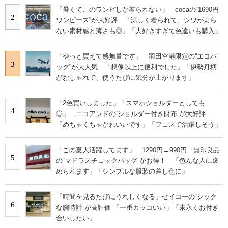
「暑くてこのワンピしか着られない」 cocaの“1690円
2
ワンピース”が大好評 「涼しく着られて、シワがよら
ない素材感と薄さも◎」「大好きすぎて色違いも購入」
「やっと買えて感無量です」 羽田空港限定の“エコバ
3
ッグ”が大人気 「想像以上に便利でした」「伊勢丹柄
がおしゃれで、使うたびに気分が上がります」
「2色買いしました」「スマホショルダーとしても
4
◎」 ニコアンドの“ショルダー付き財布”が大好評
「めちゃくちゃかわいいです」「フェスで活躍しそう」
「この夏大活躍してます」 1290円→990円 無印良品
5
の“マドラスチェックバッグ”がお得！ 「色んな人に褒
められます」「シンプルな服装の差し色に」
「時間を見るたびにうれしくなる」セイコーの“シック
6
な腕時計”が高評価 「一番カッコいい」「末永くお付き
合いしたい」