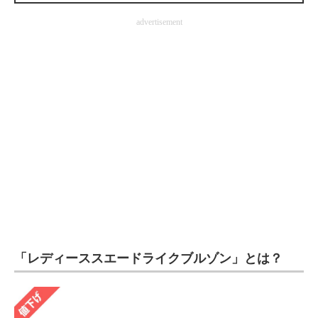
企業向けIT製品の総合サイト
advertisement
IT製品の技術・比較・事例
製造業のIT導入・活用を支援
モノづくり技術者専門サイト
エレクトロニクス専門サイト
電子設計の基本と応用
エネルギーの専門メディア
建設×テクノロジーの最前線
「レディーススエードライクブルゾン」とは？
ちょっと気になるネットの話題