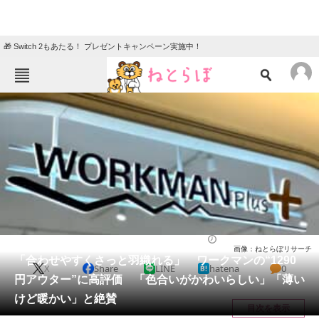
🎁 Switch 2もあたる！ プレゼントキャンペーン実施中！
ねとらぼメニュー
TOP
ニュース
エンタメ
クイズ
グルメ
地域
住まい
教育・育児
動物
リサーチ
ファッション
2026/03/10 22:30（公開）
画像：ねとらぼリサーチ
会員記事
「合わせやすくさっと羽織れる」 ワークマンの“1290
X
Share
LINE
hatena
0
円アウター”に高評価 「色合いがかわいらしい」「薄い
メディア
けど暖かい」と絶賛
目次を表示
注目記事を集めた総合ページ