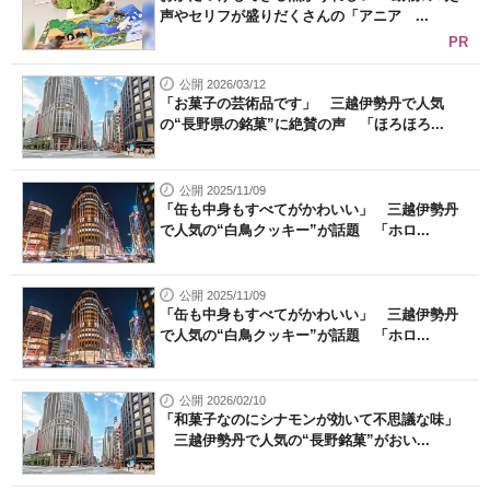
声やセリフが盛りだくさんの「アニア ...
PR
公開 2026/03/12
「お菓子の芸術品です」 三越伊勢丹で人気
の“長野県の銘菓”に絶賛の声 「ほろほろ...
公開 2025/11/09
「缶も中身もすべてがかわいい」 三越伊勢丹
で人気の“白鳥クッキー”が話題 「ホロ...
公開 2025/11/09
「缶も中身もすべてがかわいい」 三越伊勢丹
で人気の“白鳥クッキー”が話題 「ホロ...
公開 2026/02/10
「和菓子なのにシナモンが効いて不思議な味」
三越伊勢丹で人気の“長野銘菓”がおい...