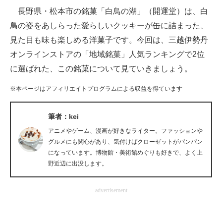
長野県・松本市の銘菓「白鳥の湖」（開運堂）は、白
ITの今と未来を見通す
鳥の姿をあしらった愛らしいクッキーが缶に詰まった、
見た目も味も楽しめる洋菓子です。今回は、三越伊勢丹
スマホと通信の最新トレンド
オンラインストアの「地域銘菓」人気ランキングで2位
進化するPCとデバイスの未来
に選ばれた、この銘菓について見ていきましょう。
好きが集まる 比べて選べる
※本ページはアフィリエイトプログラムによる収益を得ています
ビジネスと働き方のヒント
筆者：kei
AI活用のいまが分かる
アニメやゲーム、漫画が好きなライター。ファッションや
グルメにも関心があり、気付けばクローゼットがパンパン
企業ITのトレンドを詳説
になっています。博物館・美術館めぐりも好きで、よく上
野近辺に出没します。
経営リーダーのコミュニティ
advertisement
マーケ×ITの今がよく分かる
ITエンジニア向け専門サイト