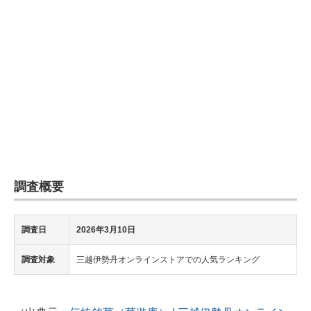
企業向けIT製品の総合サイト
IT製品の技術・比較・事例
製造業のIT導入・活用を支援
モノづくり技術者専門サイト
エレクトロニクス専門サイト
電子設計の基本と応用
調査概要
エネルギーの専門メディア
建設×テクノロジーの最前線
調査日
2026年3月10日
ちょっと気になるネットの話題
調査対象
三越伊勢丹オンラインストアでの人気ランキング