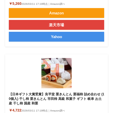
￥5,260
2026/03/11 17:19時点｜Amazon調べ
Amazon
楽天市場
Yahoo
【日本ギフト大賞受賞】良平堂 栗きんとん 栗福柿 詰め合わせ (1
0個入) 干し柿 栗きんとん 市田柿 高級 和菓子 ギフト 岐阜 お土
産 干し柿 国産 和栗
￥4,722
2026/03/11 17:19時点｜Amazon調べ