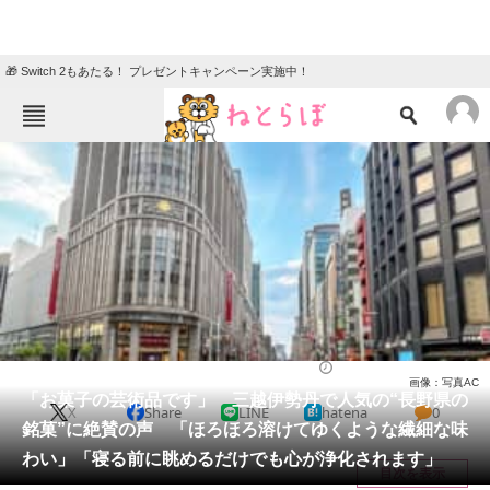
🎁 Switch 2もあたる！ プレゼントキャンペーン実施中！
ねとらぼメニュー
TOP
ニュース
エンタメ
クイズ
グルメ
地域
住まい
教育・育児
動物
リサーチ
お菓子
2026/03/12 07:00（公開）
画像：写真AC
会員記事
「お菓子の芸術品です」 三越伊勢丹で人気の“長野県の
X
Share
LINE
hatena
0
銘菓”に絶賛の声 「ほろほろ溶けてゆくような繊細な味
メディア
わい」「寝る前に眺めるだけでも心が浄化されます」
目次を表示
注目記事を集めた総合ページ