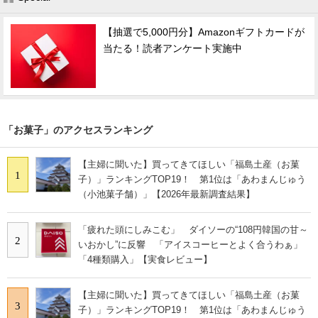
【抽選で5,000円分】Amazonギフトカードが
当たる！読者アンケート実施中
「お菓子」のアクセスランキング
【主婦に聞いた】買ってきてほしい「福島土産（お菓
1
子）」ランキングTOP19！ 第1位は「あわまんじゅう
（小池菓子舗）」【2026年最新調査結果】
「疲れた頭にしみこむ」 ダイソーの“108円韓国の甘～
2
いおかし”に反響 「アイスコーヒーとよく合うわぁ」
「4種類購入」【実食レビュー】
【主婦に聞いた】買ってきてほしい「福島土産（お菓
3
子）」ランキングTOP19！ 第1位は「あわまんじゅう