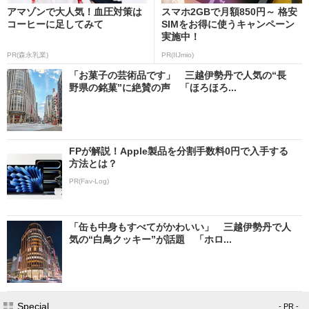
アマゾンで大人気！血圧対策は
スマホ2GBで月額850円～ 格安
コーヒーに足してみて
SIMをお得に使うキャンペーン
実施中！
PR(森永乳業)
PR(IIJmio)
「お菓子の芸術品です」 三越伊勢丹で人気の“長
野県の銘菓”に絶賛の声 「ほろほろ...
FPが解説！Apple製品を分割手数料0円で入手する
方法とは？
PR(Fav-Log)
「缶も中身もすべてがかわいい」 三越伊勢丹で人
気の“白鳥クッキー”が話題 「ホロ...
Special
- PR -