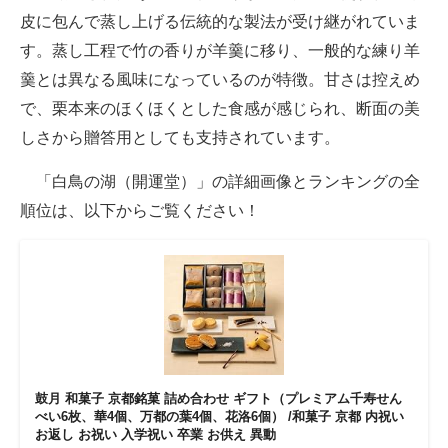
皮に包んで蒸し上げる伝統的な製法が受け継がれていま
す。蒸し工程で竹の香りが羊羹に移り、一般的な練り羊
羹とは異なる風味になっているのが特徴。甘さは控えめ
で、栗本来のほくほくとした食感が感じられ、断面の美
しさから贈答用としても支持されています。
「白鳥の湖（開運堂）」の詳細画像とランキングの全
順位は、以下からご覧ください！
鼓月 和菓子 京都銘菓 詰め合わせ ギフト（プレミアム千寿せん
べい6枚、華4個、万都の葉4個、花洛6個） /和菓子 京都 内祝い
お返し お祝い 入学祝い 卒業 お供え 異動