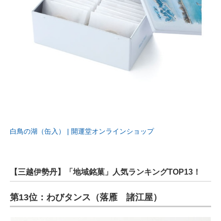
白鳥の湖（缶入） | 開運堂オンラインショップ
【三越伊勢丹】「地域銘菓」人気ランキングTOP13！
第13位：わびタンス（落雁 諸江屋）