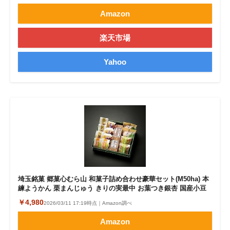
Amazon
楽天市場
Yahoo
埼玉銘菓 郷菓心むら山 和菓子詰め合わせ豪華セット(M50ha) 本
練ようかん 栗まんじゅう きりの実最中 お葉つき銀杏 国産小豆
￥4,980
2026/03/11 17:19時点｜Amazon調べ
Amazon