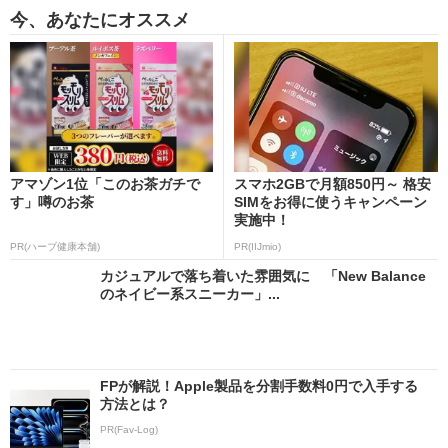
今、あなたにオススメ
アマゾン1位「このお茶ガチで
スマホ2GBで月額850円～ 格安
す」噂のお茶
SIMをお得に使うキャンペーン
実施中！
PR(ハーブ健康本舗)
PR(IIJmio)
カジュアルで落ち着いた雰囲気に 「New Balance
のネイビー系スニーカー」...
FPが解説！Apple製品を分割手数料0円で入手する
方法とは？
PR(Fav-Log)