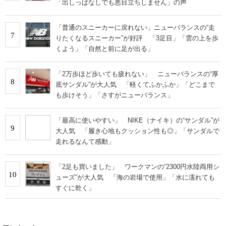
「出しっぱなしでも悪目立ちしません」の声
「普通のスニーカーに戻れない」ニューバランスの“走
7
りたくなるスニーカー”が好評 「3足目」「雲の上を歩
くよう」「自然と前に足が出る」
「2万歩ほど歩いても疲れない」 ニューバランスの“厚
8
底サンダル”が大人気 「軽くてふかふか」「どこまで
も歩けそう」「さすがニューバランス」
「最高に使いやすい」 NIKE（ナイキ）の“サンダル”が
9
大人気 「履き心地もクッション性も◎」「サンダルで
走れるなんて感動」
「2足も買いました」 ワークマンの“2300円水陸両用シ
10
ューズ”が大人気 「海の岩場で使用」「水に濡れても
すぐに乾く」