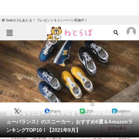
🎁 Switch 2もあたる！ プレゼントキャンペーン実施中！
ねとらぼメニュー
TOP
ニュース
エンタメ
クイズ
グルメ
地域
住まい
教育・育児
動物
リサーチ
シューズ
2021/09/21 19:05（公開）
X
Share
LINE
hatena
会員記事
定番からリニューアルモデルまで 「New Balance（ニ
ューバランス）のスニーカー」おすすめ6選＆Amazonラ
メディア
目次を表示
ンキングTOP10！【2021年9月】
注目記事を集めた総合ページ