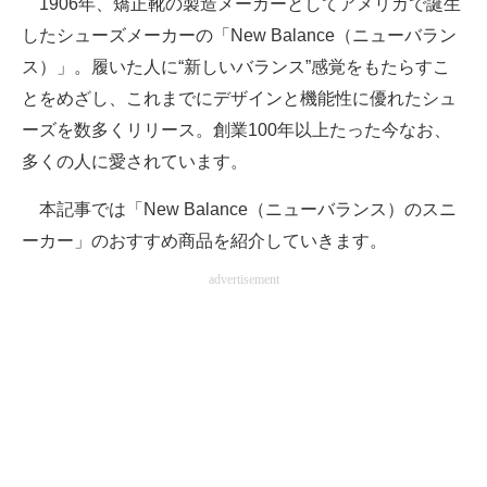
1906年、矯正靴の製造メーカーとしてアメリカで誕生
したシューズメーカーの「New Balance（ニューバラン
ITの今と未来を見通す
ス）」。履いた人に“新しいバランス”感覚をもたらすこ
スマホと通信の最新トレンド
とをめざし、これまでにデザインと機能性に優れたシュ
ーズを数多くリリース。創業100年以上たった今なお、
進化するPCとデバイスの未来
多くの人に愛されています。
好きが集まる 比べて選べる
本記事では「New Balance（ニューバランス）のスニ
ビジネスと働き方のヒント
ーカー」のおすすめ商品を紹介していきます。
AI活用のいまが分かる
advertisement
企業ITのトレンドを詳説
経営リーダーのコミュニティ
マーケ×ITの今がよく分かる
ITエンジニア向け専門サイト