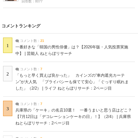
回答数：8077
コメントランキング
コメント数：
21
1
一番好きな「韓国の男性俳優」は？【2026年版・人気投票実施
中】 | 芸能人 ねとらぼリサーチ
コメント数：
7
2
「もっと早く買えば良かった」 カインズの“車内遮光カーテ
ン”が大人気 「プライバシーも保てて安心」「ぐっすり眠れま
した」（2/2） | ライフ ねとらぼリサーチ：2ページ目
コメント数：
7
3
兵庫県の「ケーキ」の名店10選！ 一番うまいと思う店はどこ？
【7月12日は「デコレーションケーキの日」！】（2/4） | 兵庫県
ねとらぼリサーチ：2ページ目