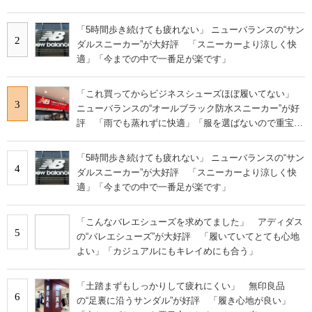
「5時間歩き続けても疲れない」 ニューバランスの“サン
2
ダルスニーカー”が大好評 「スニーカーより涼しく快
適」「今までの中で一番足が楽です」
「これ買ってからビジネスシューズほぼ履いてない」
3
ニューバランスの“オールブラック防水スニーカー”が好
評 「雨でも蒸れずに快適」「服を選ばないので重宝」
などの声
「5時間歩き続けても疲れない」 ニューバランスの“サン
4
ダルスニーカー”が大好評 「スニーカーより涼しく快
適」「今までの中で一番足が楽です」
「こんなバレエシューズを求めてました」 アディダス
5
の“バレエシューズ”が大好評 「履いていてとても心地
よい」「カジュアルにもキレイめにも合う」
「土踏まずもしっかりして疲れにくい」 無印良品
6
の“足裏に沿うサンダル”が好評 「履き心地が良い」