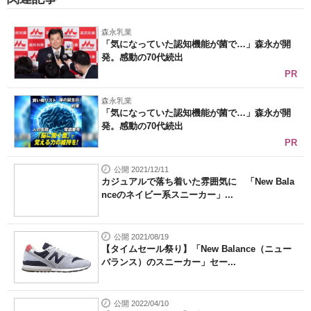
森永乳業
「気になっていた認知機能が菌で…」森永が開
発。感動の70代続出
PR
森永乳業
「気になっていた認知機能が菌で…」森永が開
発。感動の70代続出
PR
公開 2021/12/11
カジュアルで落ち着いた雰囲気に 「New Bala
nceのネイビー系スニーカー」...
公開 2021/08/19
【タイムセール祭り】「New Balance（ニュー
バランス）のスニーカー」セー...
公開 2022/04/10