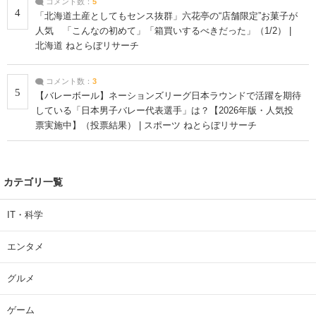
コメント数：
5
4
「北海道土産としてもセンス抜群」六花亭の“店舗限定”お菓子が
人気 「こんなの初めて」「箱買いするべきだった」（1/2） |
北海道 ねとらぼリサーチ
コメント数：
3
5
【バレーボール】ネーションズリーグ日本ラウンドで活躍を期待
している「日本男子バレー代表選手」は？【2026年版・人気投
票実施中】（投票結果） | スポーツ ねとらぼリサーチ
カテゴリ一覧
IT・科学
エンタメ
グルメ
ゲーム