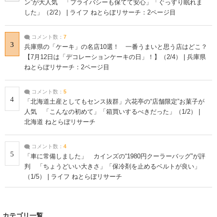
ン”が大人気 「プライバシーも保てて安心」「ぐっすり眠れま
した」（2/2） | ライフ ねとらぼリサーチ：2ページ目
コメント数：
7
3
兵庫県の「ケーキ」の名店10選！ 一番うまいと思う店はどこ？
【7月12日は「デコレーションケーキの日」！】（2/4） | 兵庫県
ねとらぼリサーチ：2ページ目
コメント数：
5
4
「北海道土産としてもセンス抜群」六花亭の“店舗限定”お菓子が
人気 「こんなの初めて」「箱買いするべきだった」（1/2） |
北海道 ねとらぼリサーチ
コメント数：
4
5
「車に常備しました」 カインズの“1980円クーラーバッグ”が評
判 「ちょうどいい大きさ」「保冷剤を止めるベルトが良い」
（1/5） | ライフ ねとらぼリサーチ
カテゴリ一覧