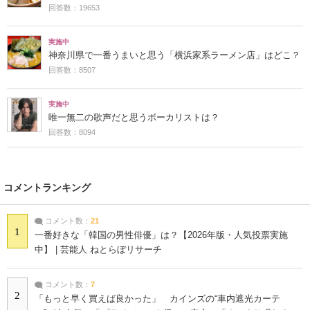
回答数：19653
実施中
神奈川県で一番うまいと思う「横浜家系ラーメン店」はどこ？
回答数：8507
実施中
唯一無二の歌声だと思うボーカリストは？
回答数：8094
コメントランキング
コメント数：
21
1
一番好きな「韓国の男性俳優」は？【2026年版・人気投票実施
中】 | 芸能人 ねとらぼリサーチ
コメント数：
7
2
「もっと早く買えば良かった」 カインズの“車内遮光カーテ