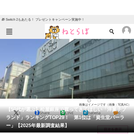
🎁 Switch 2もあたる！ プレゼントキャンペーン実施中！
ねとらぼメニュー
TOP
ニュース
エンタメ
クイズ
グルメ
地域
住まい
教育・育児
動物
リサーチ
お菓子
2026/03/16 10:30（公開）
画像はイメージです（画像：写真AC）
会員記事
【50代が選ぶ】松屋銀座で買ってきてほしい「洋菓子ブ
X
Share
LINE
hatena
0
ランド」ランキングTOP29！ 第1位は「資生堂パーラ
メディア
ー」【2025年最新調査結果】
目次を表示
注目記事を集めた総合ページ