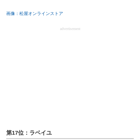
企業向けIT製品の総合サイト
画像：松屋オンラインストア
IT製品の技術・比較・事例
advertisement
製造業のIT導入・活用を支援
モノづくり技術者専門サイト
エレクトロニクス専門サイト
電子設計の基本と応用
エネルギーの専門メディア
建設×テクノロジーの最前線
ちょっと気になるネットの話題
第17位：ラベイユ