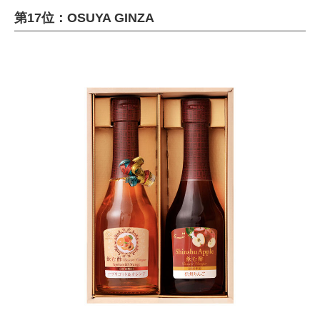
第17位：OSUYA GINZA
ITの今と未来を見通す
スマホと通信の最新トレンド
進化するPCとデバイスの未来
好きが集まる 比べて選べる
ビジネスと働き方のヒント
AI活用のいまが分かる
企業ITのトレンドを詳説
経営リーダーのコミュニティ
マーケ×ITの今がよく分かる
ITエンジニア向け専門サイト