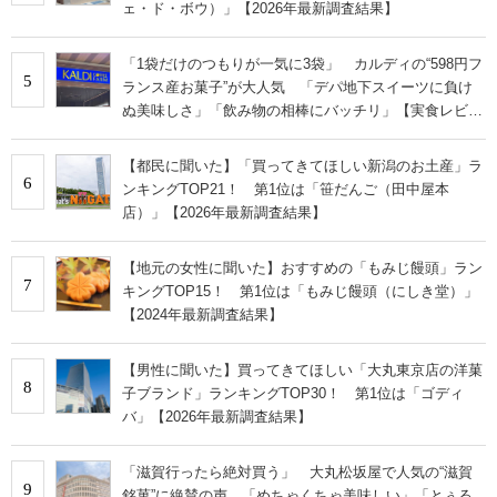
ェ・ド・ボウ）」【2026年最新調査結果】
「1袋だけのつもりが一気に3袋」 カルディの“598円フ
5
ランス産お菓子”が大人気 「デパ地下スイーツに負け
ぬ美味しさ」「飲み物の相棒にバッチリ」【実食レビュ
ー】
【都民に聞いた】「買ってきてほしい新潟のお土産」ラ
6
ンキングTOP21！ 第1位は「笹だんご（田中屋本
店）」【2026年最新調査結果】
【地元の女性に聞いた】おすすめの「もみじ饅頭」ラン
7
キングTOP15！ 第1位は「もみじ饅頭（にしき堂）」
【2024年最新調査結果】
【男性に聞いた】買ってきてほしい「大丸東京店の洋菓
8
子ブランド」ランキングTOP30！ 第1位は「ゴディ
バ」【2026年最新調査結果】
「滋賀行ったら絶対買う」 大丸松坂屋で人気の“滋賀
9
銘菓”に絶賛の声 「めちゃくちゃ美味しい」「とぅる