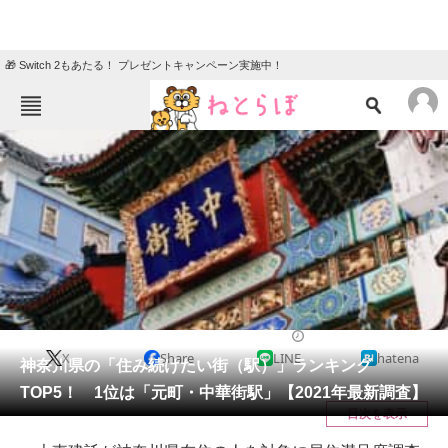
🎁 Switch 2もあたる！ プレゼントキャンペーン実施中！
ねとらぼメニュー
TOP
ニュース
エンタメ
クイズ
グルメ
地域
住まい
教育・育児
動物
リサーチ
ライフ
2021/09/21 12:05（公開）
X
Share
LINE
hatena
会員記事
神奈川県の「住み続けたい街（駅）」ランキング
TOP5！ 1位は「元町・中華街駅」【2021年最新調査】
メディア
目次を表示
注目記事を集めた総合ページ