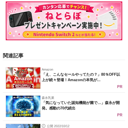
関連記事
Amazon
「え、こんなセールやってたの？」80％OFF以
上が続々登場！Amazonの本気が...
PR
森永乳業
「気になっていた認知機能が菌で…」森永が開
発。感動の70代続出
PR
公開 2022/10/12