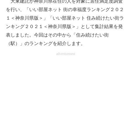
大東建託が神奈川県在住の人を対象に居住満足度調査
を行い、「いい部屋ネット 街の幸福度ランキング２０２
ITの今と未来を見通す
１＜神奈川県版＞」「いい部屋ネット 住み続けたい街ラ
スマホと通信の最新トレンド
ンキング２０２１＜神奈川県版＞」として集計結果を発
表しました。今回はその中から「住み続けたい街
進化するPCとデバイスの未来
（駅）」のランキングを紹介します。
好きが集まる 比べて選べる
advertisement
ビジネスと働き方のヒント
AI活用のいまが分かる
企業ITのトレンドを詳説
経営リーダーのコミュニティ
マーケ×ITの今がよく分かる
ITエンジニア向け専門サイト