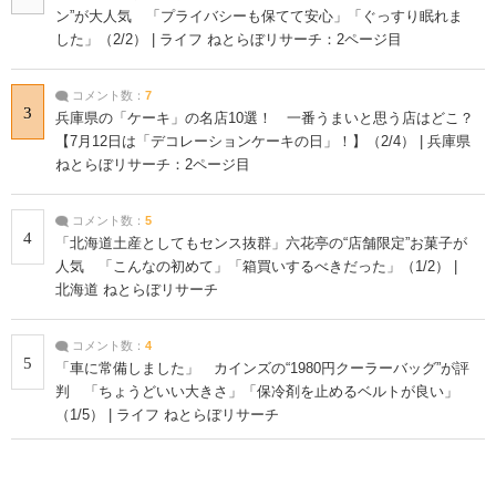
ン”が大人気 「プライバシーも保てて安心」「ぐっすり眠れま
した」（2/2） | ライフ ねとらぼリサーチ：2ページ目
コメント数：
7
3
兵庫県の「ケーキ」の名店10選！ 一番うまいと思う店はどこ？
【7月12日は「デコレーションケーキの日」！】（2/4） | 兵庫県
ねとらぼリサーチ：2ページ目
コメント数：
5
4
「北海道土産としてもセンス抜群」六花亭の“店舗限定”お菓子が
人気 「こんなの初めて」「箱買いするべきだった」（1/2） |
北海道 ねとらぼリサーチ
コメント数：
4
5
「車に常備しました」 カインズの“1980円クーラーバッグ”が評
判 「ちょうどいい大きさ」「保冷剤を止めるベルトが良い」
（1/5） | ライフ ねとらぼリサーチ