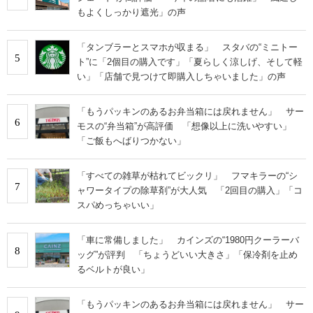
もよくしっかり遮光」の声
「タンブラーとスマホが収まる」 スタバの“ミニトー
5
ト”に「2個目の購入です」「夏らしく涼しげ、そして軽
い」「店舗で見つけて即購入しちゃいました」の声
「もうパッキンのあるお弁当箱には戻れません」 サー
6
モスの“弁当箱”が高評価 「想像以上に洗いやすい」
「ご飯もへばりつかない」
「すべての雑草が枯れてビックリ」 フマキラーの“シ
7
ャワータイプの除草剤”が大人気 「2回目の購入」「コ
スパめっちゃいい」
「車に常備しました」 カインズの“1980円クーラーバ
8
ッグ”が評判 「ちょうどいい大きさ」「保冷剤を止め
るベルトが良い」
「もうパッキンのあるお弁当箱には戻れません」 サー