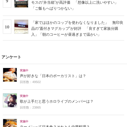
9
モスの“弁当箱”が高評価 「想像以上に洗いやすい」
「ご飯もへばりつかない」
「家ではほかのコップを使わなくなりました」 無印良
10
品の“蓋付きマグカップ”が好評 「良すぎて家族分購
入」「朝のコーヒーが昼過ぎまで温かい」
アンケート
実施中
声が好きな「日本のボーカリスト」は？
回答数：49502
実施中
歌が上手だと思うホロライブのメンバーは？
回答数：23865
実施中
ラーメンって日本食？それとも中華料理？