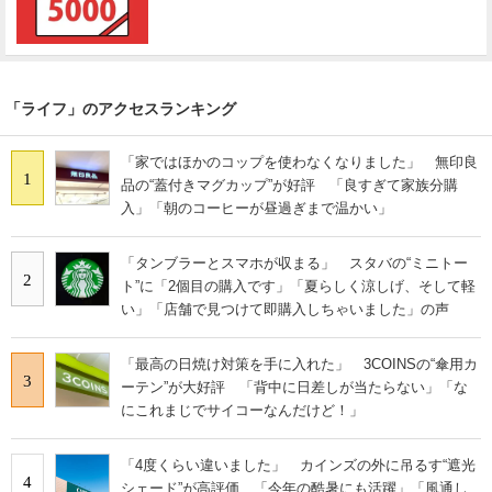
「ライフ」のアクセスランキング
「家ではほかのコップを使わなくなりました」 無印良
1
品の“蓋付きマグカップ”が好評 「良すぎて家族分購
入」「朝のコーヒーが昼過ぎまで温かい」
「タンブラーとスマホが収まる」 スタバの“ミニトー
2
ト”に「2個目の購入です」「夏らしく涼しげ、そして軽
い」「店舗で見つけて即購入しちゃいました」の声
「最高の日焼け対策を手に入れた」 3COINSの“傘用カ
3
ーテン”が大好評 「背中に日差しが当たらない」「な
にこれまじでサイコーなんだけど！」
「4度くらい違いました」 カインズの外に吊るす“遮光
4
シェード”が高評価 「今年の酷暑にも活躍」「風通し