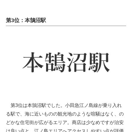
企業向けIT製品の総合サイト
第3位：本鵠沼駅
IT製品の技術・比較・事例
製造業のIT導入・活用を支援
モノづくり技術者専門サイト
エレクトロニクス専門サイト
電子設計の基本と応用
エネルギーの専門メディア
建設×テクノロジーの最前線
第3位は本鵠沼駅でした。小田急江ノ島線が乗り入れ
ちょっと気になるネットの話題
る駅で、海に近いものの観光地のような喧騒はなく、の
どかな住宅街が広がるエリア。商店は少なめですが治安
は良い点と、江ノ島エリアへアクセスしやすい点が評価