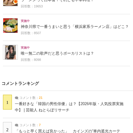
回答数：19653
実施中
神奈川県で一番うまいと思う「横浜家系ラーメン店」はどこ？
回答数：8507
実施中
唯一無二の歌声だと思うボーカリストは？
回答数：8098
コメントランキング
コメント数：
21
1
一番好きな「韓国の男性俳優」は？【2026年版・人気投票実施
中】 | 芸能人 ねとらぼリサーチ
コメント数：
7
2
「もっと早く買えば良かった」 カインズの“車内遮光カーテ