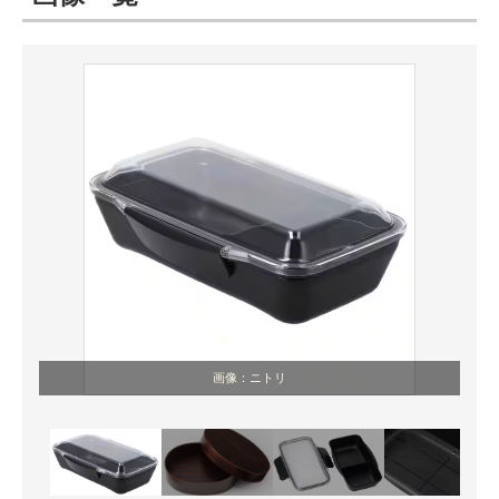
ITの今と未来を見通す
スマホと通信の最新トレンド
進化するPCとデバイスの未来
好きが集まる 比べて選べる
ビジネスと働き方のヒント
AI活用のいまが分かる
企業ITのトレンドを詳説
画像：ニトリ
経営リーダーのコミュニティ
マーケ×ITの今がよく分かる
ITエンジニア向け専門サイト