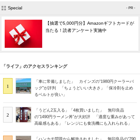
Special
- PR -
【抽選で5,000円分】Amazonギフトカードが
当たる！読者アンケート実施中
「ライフ」のアクセスランキング
「車に常備しました」 カインズの“1980円クーラーバ
1
ッグ”が評判 「ちょうどいい大きさ」「保冷剤を止め
るベルトが良い」
「うどん2玉入る」「4枚買いました」 無印良品
2
の“1490円ラーメン丼”が大好評 「適度な重みがあって
高級感もある」「レンジにも食洗機にも入れられる」
「ハンカチ問題から解放されました」 無印良品の“790