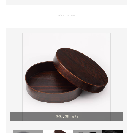
企業向けIT製品の総合サイト
advertisement
IT製品の技術・比較・事例
製造業のIT導入・活用を支援
モノづくり技術者専門サイト
エレクトロニクス専門サイト
電子設計の基本と応用
エネルギーの専門メディア
建設×テクノロジーの最前線
ちょっと気になるネットの話題
画像：無印良品