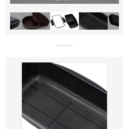
advertisement