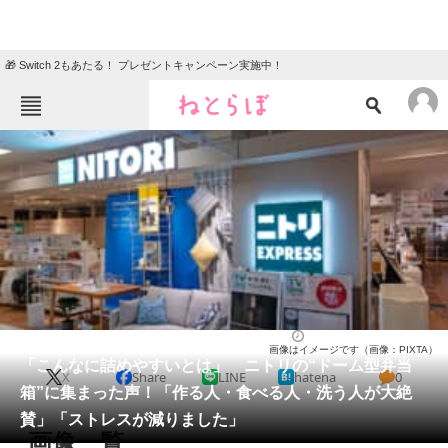
🎁 Switch 2もあたる！ プレゼントキャンペーン実施中！
ねとらぼメニュー
TOP
ニュース
エンタメ
クイズ
グルメ
地域
住まい
教育・育児
動物
リサーチ
ライフ
2026/03/20 11:10（公開）
画像はイメージです（画像：PIXTA）
会員記事
「こんなに詰めやすいとは」 ニトリの“ドーム型弁当
X
Share
LINE
hatena
0
箱”に集まった声！「作る人・食べる人・洗う人が大絶
メディア
賛」「ストレスが減りました」
画像一覧
注目記事を集めた総合ページ