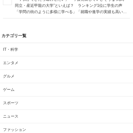
同立・産近甲龍の大学”といえば？ ランキング1位に学生の声
「学問の街のように多様に学べる」「就職や進学の実績も高い」
| 大学 ねとらぼリサーチ
カテゴリ一覧
IT・科学
エンタメ
グルメ
ゲーム
スポーツ
ニュース
ファッション