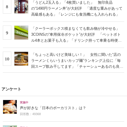
「うどん2玉入る」「4枚買いました」 無印良品
8
の“1490円ラーメン丼”が大好評 「適度な重みがあって
高級感もある」「レンジにも食洗機にも入れられる」
「クーラーボックス積まなくても飲み物が冷やせる」
9
3COINSの“車用保冷ポケット”が大好評 「ペットボト
ル4本とお菓子も入る」「ドリンク持って車乗る時便
利」
「ちょっと高いけど美味しい！」 女性に聞いた“店の
10
ラーメンくらいうまいカップ麺”ランキング上位に「毎
回スープ飲み干してます」「チャーシューあるのも良
さ」の声
アンケート
実施中
声が好きな「日本のボーカリスト」は？
回答数：49368