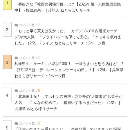
1
一番好きな「韓国の男性俳優」は？【2026年版・人気投票実施
中】（投票結果） | 芸能人 ねとらぼリサーチ
コメント数：
7
2
「もっと早く買えば良かった」 カインズの“車内遮光カーテ
ン”が大人気 「プライバシーも保てて安心」「ぐっすり眠れま
した」（2/2） | ライフ ねとらぼリサーチ：2ページ目
コメント数：
7
3
兵庫県の「ケーキ」の名店10選！ 一番うまいと思う店はどこ？
【7月12日は「デコレーションケーキの日」！】（2/4） | 兵庫県
ねとらぼリサーチ：2ページ目
コメント数：
5
4
「北海道土産としてもセンス抜群」六花亭の“店舗限定”お菓子が
人気 「こんなの初めて」「箱買いするべきだった」（1/2） |
北海道 ねとらぼリサーチ
コメント数：
3
5
「子供ができたら通わせたい」 今後発展していきそうな“関関