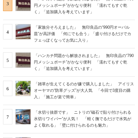
3
円メッシュポーチ”がかなり便利 「濡れてもすぐ乾
く」「追加購入を考えています」
「家族分そろえました」 無印良品の“990円オーバル
4
皿”が高評価 「何にでも合う」「盛り付けるだけでカ
フェっぽくなってお気に入り」
「ハンカチ問題から解放されました」 無印良品の“790
5
円メッシュポーチ”がかなり便利 「濡れてもすぐ乾
く」「追加購入を考えています」
「雑草が生えてくるのが嫌で購入しました」 アイリス
6
オーヤマの“防草グッズ”が大人気 「今回で3度目の購
入」「施工が楽で簡単」
「水切り抜群です」 ニトリの“磁石で貼り付けられる
7
水切りワイパー”が人気！ 「軽く撫でるだけで水気が
よく取れる」「壁に付けられるのも魅力」