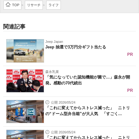
TOP
リサーチ
ライフ
>
>
関連記事
Jeep Japan
Jeep 抽選で3万円分ギフト当たる
PR
森永乳業
「気になっていた認知機能が菌で…」森永が開
発。感動の70代続出
PR
公開 2026/05/24
「これに変えてからストレス減った」 ニトリ
の“ドーム型弁当箱”が大人気 「すごく...
公開 2026/05/24
「これに変えてからストレス減った」 ニトリ