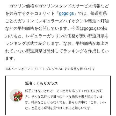
ガソリン価格やガソリンスタンドのサービス情報など
ITの今と未来を見通す
を共有するクチコミサイト
「gogo.gs」
では、都道府県
ごとのガソリン（レギュラー／ハイオク）や軽油・灯油
スマホと通信の最新トレンド
などの平均価格を公開しています。今回はgogo.gsの協
進化するPCとデバイスの未来
力のもと、レギュラーガソリンの価格が安い都道府県を
ランキング形式で紹介します。なお、平均価格が算出さ
好きが集まる 比べて選べる
れていない都道府県は除外してランキングを作成してい
ビジネスと働き方のヒント
ます。
AI活用のいまが分かる
※本ページはアフィリエイトプログラムによる収益を得ています
企業ITのトレンドを詳説
筆者：くもりガラス
経営リーダーのコミュニティ
派手ではないけれど、そっと寄り添ってくれるものが好
き。そんな気持ちで日々の小さな発見を書き留めていま
マーケ×ITの今がよく分かる
す。特別なことじゃなくても、暮らしの中に「これ、いい
な」と思える瞬間を見つけられると嬉しいです。
ITエンジニア向け専門サイト