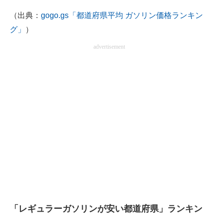
企業向けIT製品の総合サイト
（出典：
gogo.gs「都道府県平均 ガソリン価格ランキン
グ」
）
IT製品の技術・比較・事例
advertisement
製造業のIT導入・活用を支援
モノづくり技術者専門サイト
エレクトロニクス専門サイト
電子設計の基本と応用
エネルギーの専門メディア
建設×テクノロジーの最前線
ちょっと気になるネットの話題
「レギュラーガソリンが安い都道府県」ランキン