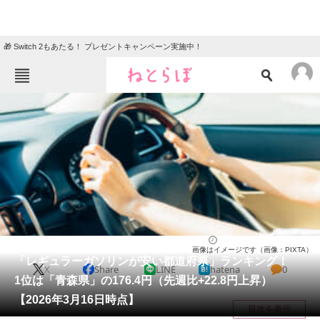
🎁 Switch 2もあたる！ プレゼントキャンペーン実施中！
ねとらぼメニュー
TOP
ニュース
エンタメ
クイズ
グルメ
地域
住まい
教育・育児
動物
リサーチ
ライフ
2026/03/17 18:10（公開）
画像はイメージです（画像：PIXTA）
会員記事
「レギュラーガソリンが安い都道府県」ランキング！
X
Share
LINE
hatena
0
1位は「青森県」の176.4円（先週比+22.8円上昇）
メディア
【2026年3月16日時点】
目次を表示
注目記事を集めた総合ページ