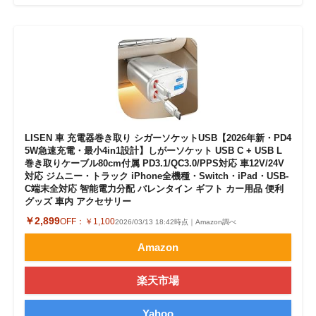
LISEN 車 充電器巻き取り シガーソケットUSB【2026年新・PD4
5W急速充電・最小4in1設計】しがーソケット USB C + USB L
巻き取りケーブル80cm付属 PD3.1/QC3.0/PPS対応 車12V/24V
対応 ジムニー・トラック iPhone全機種・Switch・iPad・USB-
C端末全対応 智能電力分配 バレンタイン ギフト カー用品 便利
グッズ 車内 アクセサリー
￥2,899
OFF：
￥1,100
2026/03/13 18:42時点｜Amazon調べ
Amazon
楽天市場
Yahoo